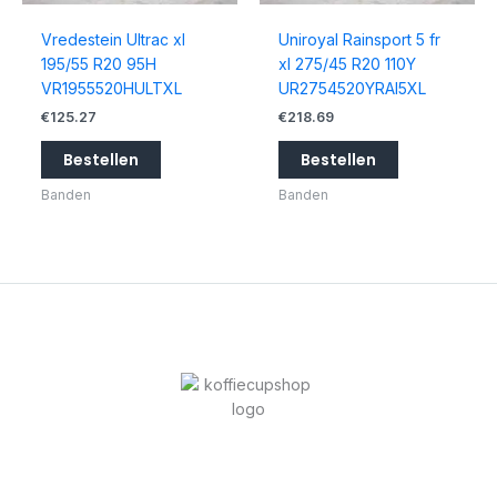
Vredestein Ultrac xl
Uniroyal Rainsport 5 fr
195/55 R20 95H
xl 275/45 R20 110Y
VR1955520HULTXL
UR2754520YRAI5XL
€
125.27
€
218.69
Bestellen
Bestellen
Banden
Banden