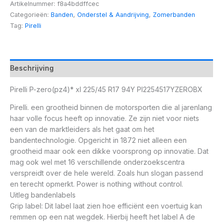
Artikelnummer:
f8a4bddffcec
Categorieën:
Banden
,
Onderstel & Aandrijving
,
Zomerbanden
Tag:
Pirelli
Beschrijving
Pirelli P-zero(pz4)* xl 225/45 R17 94Y PI2254517YZEROBX
Pirelli. een grootheid binnen de motorsporten die al jarenlang
haar volle focus heeft op innovatie. Ze zijn niet voor niets
een van de marktleiders als het gaat om het
bandentechnologie. Opgericht in 1872 niet alleen een
grootheid maar ook een dikke voorsprong op innovatie. Dat
mag ook wel met 16 verschillende onderzoekscentra
verspreidt over de hele wereld. Zoals hun slogan passend
en terecht opmerkt. Power is nothing without control.
Uitleg bandenlabels
Grip label: Dit label laat zien hoe efficiënt een voertuig kan
remmen op een nat wegdek. Hierbij heeft het label A de