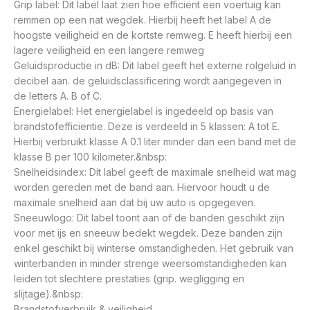
Grip label: Dit label laat zien hoe efficiënt een voertuig kan
remmen op een nat wegdek. Hierbij heeft het label A de
hoogste veiligheid en de kortste remweg. E heeft hierbij een
lagere veiligheid en een langere remweg
Geluidsproductie in dB: Dit label geeft het externe rolgeluid in
decibel aan. de geluidsclassificering wordt aangegeven in
de letters A. B of C.
Energielabel: Het energielabel is ingedeeld op basis van
brandstofefficiëntie. Deze is verdeeld in 5 klassen: A tot E.
Hierbij verbruikt klasse A 0.1 liter minder dan een band met de
klasse B per 100 kilometer.&nbsp:
Snelheidsindex: Dit label geeft de maximale snelheid wat mag
worden gereden met de band aan. Hiervoor houdt u de
maximale snelheid aan dat bij uw auto is opgegeven.
Sneeuwlogo: Dit label toont aan of de banden geschikt zijn
voor met ijs en sneeuw bedekt wegdek. Deze banden zijn
enkel geschikt bij winterse omstandigheden. Het gebruik van
winterbanden in minder strenge weersomstandigheden kan
leiden tot slechtere prestaties (grip. wegligging en
slijtage).&nbsp:
Brandstofverbruik & veiligheid