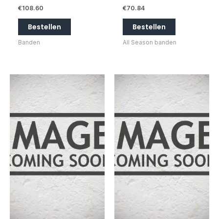
€
108.60
€
70.84
Bestellen
Bestellen
Banden
All Season banden