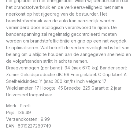
het griplabel en het energielabel. willen wij benadrukken dat
het brandstofverbruik en de verkeersveiligheid met name
neerkomt op het rijgedrag van de bestuurder. Het
brandstofverbruik van de auto kan aanzienlijk worden
verminderd door ecologisch verantwoord te rijden. De
bandenspanning zal regelmatig gecontroleerd moeten
worden om brandstofefficiëntie en grip op een nat wegdek
te optimaliseren. Wat betreft de verkeersveiligheid is het van
belang om u altijd te houden aan de aangegeven snelheid en
de volgafstanden strikt in acht te nemen.
Draagvermogen (per band): 94 (max 670 kg) Bandensoort:
Zomer Geluidsproductie dB: 69 Energielabel: C Grip label: A
Snelheidsindex: Y (max 300 km/h) Inch velgen: 17
Wieldiameter: 17 Hoogte: 45 Breedte: 225 Garantie: 2 jaar
Universeel toepasbaar
Merk : Pirelli
Prijs : 136.49
Verzendkosten : 9.99
EAN : 8019227289749