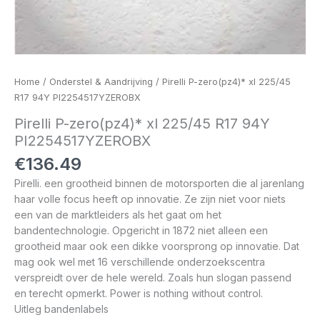
Home
/
Onderstel & Aandrijving
/ Pirelli P-zero(pz4)* xl 225/45
R17 94Y PI2254517YZEROBX
Pirelli P-zero(pz4)* xl 225/45 R17 94Y
PI2254517YZEROBX
€
136.49
Pirelli. een grootheid binnen de motorsporten die al jarenlang
haar volle focus heeft op innovatie. Ze zijn niet voor niets
een van de marktleiders als het gaat om het
bandentechnologie. Opgericht in 1872 niet alleen een
grootheid maar ook een dikke voorsprong op innovatie. Dat
mag ook wel met 16 verschillende onderzoekscentra
verspreidt over de hele wereld. Zoals hun slogan passend
en terecht opmerkt. Power is nothing without control.
Uitleg bandenlabels