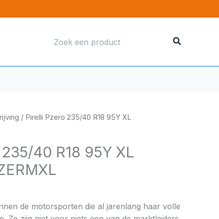
Zoeken
naar:
ijving
/ Pirelli Pzero 235/40 R18 95Y XL
o 235/40 R18 95Y XL
ZZERMXL
binnen de motorsporten die al jarenlang haar volle
e. Ze zijn niet voor niets een van de marktleiders