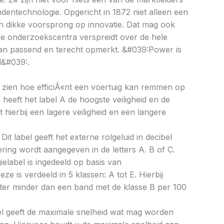
ndentechnologie. Opgericht in 1872 niet alleen een
n dikke voorsprong op innovatie. Dat mag ook
de onderzoekscentra verspreidt over de hele
gan passend en terecht opmerkt. &#039:Power is
l&#039:.
aat zien hoe efficiÃ«nt een voertuig kan remmen op
 heeft het label A de hoogste veiligheid en de
 hierbij een lagere veiligheid en een langere
Dit label geeft het externe rolgeluid in decibel
cering wordt aangegeven in de letters A. B of C.
ielabel is ingedeeld op basis van
eze is verdeeld in 5 klassen: A tot E. Hierbij
liter minder dan een band met de klasse B per 100
bel geeft de maximale snelheid wat mag worden