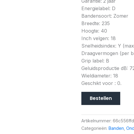
Garantie: 2 jaar
Energielabel: D
Bandensoort: Zomer
Breedte: 235
Hoogte: 40
Inch velgen: 18
Snelheidsindex: Y (ma
Draagvermogen (per b
Grip label: B
Geluidsproductie dB: 7
Wieldiameter: 18
Geschikt voor : 0.
Bestellen
Artikelnummer:
66c556ff
Categorieën:
Banden
,
Ond