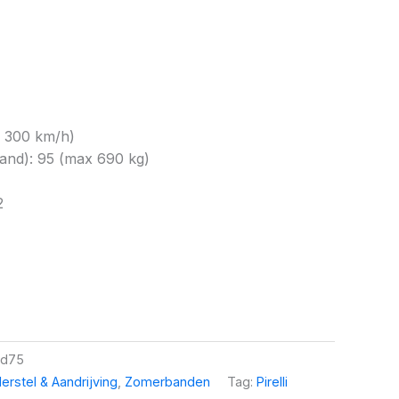
x 300 km/h)
and): 95 (max 690 kg)
2
dd75
erstel & Aandrijving
,
Zomerbanden
Tag:
Pirelli