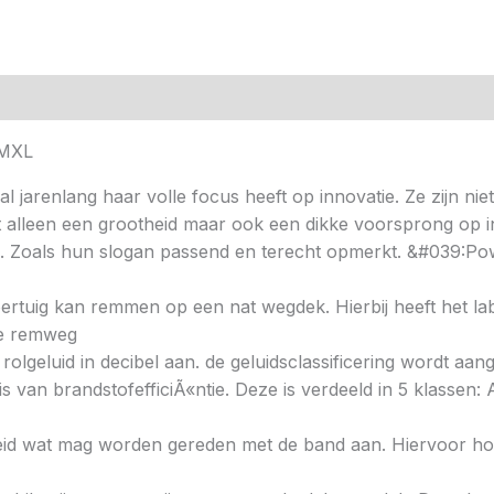
RMXL
al jarenlang haar volle focus heeft op innovatie. Ze zijn nie
t alleen een grootheid maar ook een dikke voorsprong op i
. Zoals hun slogan passend en terecht opmerkt. &#039:Pow
 voertuig kan remmen op een nat wegdek. Hierbij heeft het l
ere remweg
 rolgeluid in decibel aan. de geluidsclassificering wordt aan
s van brandstofefficiÃ«ntie. Deze is verdeeld in 5 klassen: A 
heid wat mag worden gereden met de band aan. Hiervoor hou