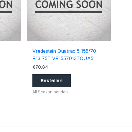
Vredestein Quatrac 5 155/70
R13 75T VR1557013TQUA5
€
70.84
Bestellen
All Season banden