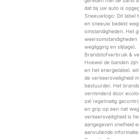
gereden met de band a
dat bij uw auto is opge
Sneeuwlogo: Dit label t
en sneeuw bedekt wegde
omstandigheden. Het g
weersomstandigheden kan
wegligging en slijtage).
Brandstofverbruik & vei
Hoewel de banden zijn v
en het energielabel. w
de verkeersveiligheid 
bestuurder. Het brands
verminderd door ecolo
zal regelmatig gecontr
en grip op een nat weg
verkeersveiligheid is h
aangegeven snelheid en
aanvullende informatie: