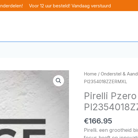
onderdelen!
Voor 12 uur besteld! Vandaag verstuurd
Home
/
Onderstel & Aandr
PI2354018ZZERMXL
Pirelli Pzer
PI2354018
€
166.95
Pirelli. een grootheid 
focus heeft op innovati