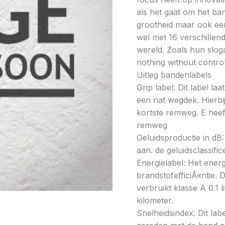
als het gaat om het ba
grootheid maar ook ee
wel met 16 verschillen
wereld. Zoals hun slo
nothing without contro
Uitleg bandenlabels
Grip label: Dit label l
een nat wegdek. Hierbij
kortste remweg. E heeft
remweg
Geluidsproductie in dB: 
aan. de geluidsclassifi
Energielabel: Het energ
brandstofefficiÃ«ntie. D
verbruikt klasse A 0.1 
kilometer.
Snelheidsindex: Dit la