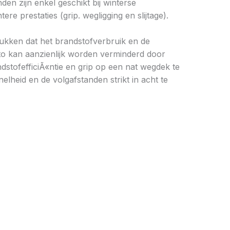
en zijn enkel geschikt bij winterse
 prestaties (grip. wegligging en slijtage).
drukken dat het brandstofverbruik en de
to kan aanzienlijk worden verminderd door
stofefficiÃ«ntie en grip op een nat wegdek te
elheid en de volgafstanden strikt in acht te