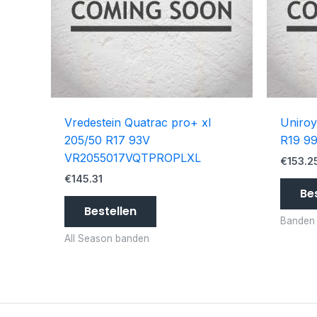
Vredestein Quatrac pro+ xl
Uniroy
205/50 R17 93V
R19 9
VR2055017VQTPROPLXL
€
153.2
€
145.31
Be
Bestellen
Banden
All Season banden