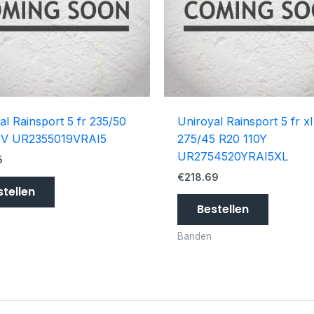
al Rainsport 5 fr 235/50
Uniroyal Rainsport 5 fr xl
9V UR2355019VRAI5
275/45 R20 110Y
UR2754520YRAI5XL
5
€
218.69
stellen
Bestellen
Banden