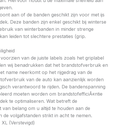
an. Hiervoor houdt u de maximale snelheid aan
geven.
oont aan of de banden geschikt zijn voor met ijs
k. Deze banden zijn enkel geschikt bij winterse
ebruik van winterbanden in minder strenge
 leiden tot slechtere prestaties (grip.
ligheid
oorzien van de juiste labels zoals het griplabel
illen wij benadrukken dat het brandstofverbruik en
met name neerkomt op het rijgedrag van de
tofverbruik van de auto kan aanzienlijk worden
gisch verantwoord te rijden. De bandenspanning
oleerd moeten worden om brandstofefficiÃ«ntie
dek te optimaliseren. Wat betreft de
et van belang om u altijd te houden aan de
 de volgafstanden strikt in acht te nemen.
 XL (Verstevigd)