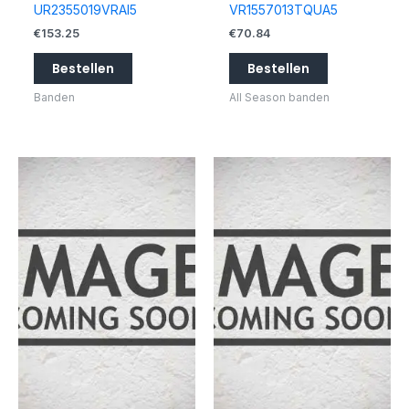
UR2355019VRAI5
VR1557013TQUA5
€
153.25
€
70.84
Bestellen
Bestellen
Banden
All Season banden