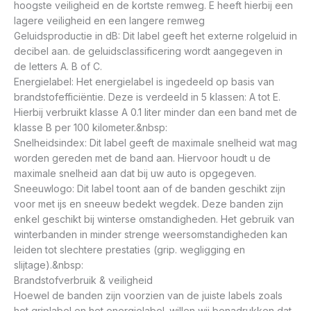
hoogste veiligheid en de kortste remweg. E heeft hierbij een
lagere veiligheid en een langere remweg
Geluidsproductie in dB: Dit label geeft het externe rolgeluid in
decibel aan. de geluidsclassificering wordt aangegeven in
de letters A. B of C.
Energielabel: Het energielabel is ingedeeld op basis van
brandstofefficiëntie. Deze is verdeeld in 5 klassen: A tot E.
Hierbij verbruikt klasse A 0.1 liter minder dan een band met de
klasse B per 100 kilometer.&nbsp:
Snelheidsindex: Dit label geeft de maximale snelheid wat mag
worden gereden met de band aan. Hiervoor houdt u de
maximale snelheid aan dat bij uw auto is opgegeven.
Sneeuwlogo: Dit label toont aan of de banden geschikt zijn
voor met ijs en sneeuw bedekt wegdek. Deze banden zijn
enkel geschikt bij winterse omstandigheden. Het gebruik van
winterbanden in minder strenge weersomstandigheden kan
leiden tot slechtere prestaties (grip. wegligging en
slijtage).&nbsp:
Brandstofverbruik & veiligheid
Hoewel de banden zijn voorzien van de juiste labels zoals
het griplabel en het energielabel. willen wij benadrukken dat