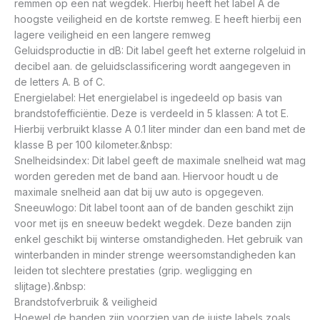
remmen op een nat wegdek. Hierbij heeft het label A de
hoogste veiligheid en de kortste remweg. E heeft hierbij een
lagere veiligheid en een langere remweg
Geluidsproductie in dB: Dit label geeft het externe rolgeluid in
decibel aan. de geluidsclassificering wordt aangegeven in
de letters A. B of C.
Energielabel: Het energielabel is ingedeeld op basis van
brandstofefficiëntie. Deze is verdeeld in 5 klassen: A tot E.
Hierbij verbruikt klasse A 0.1 liter minder dan een band met de
klasse B per 100 kilometer.&nbsp:
Snelheidsindex: Dit label geeft de maximale snelheid wat mag
worden gereden met de band aan. Hiervoor houdt u de
maximale snelheid aan dat bij uw auto is opgegeven.
Sneeuwlogo: Dit label toont aan of de banden geschikt zijn
voor met ijs en sneeuw bedekt wegdek. Deze banden zijn
enkel geschikt bij winterse omstandigheden. Het gebruik van
winterbanden in minder strenge weersomstandigheden kan
leiden tot slechtere prestaties (grip. wegligging en
slijtage).&nbsp:
Brandstofverbruik & veiligheid
Hoewel de banden zijn voorzien van de juiste labels zoals