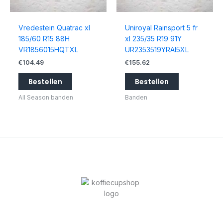
Vredestein Quatrac xl
Uniroyal Rainsport 5 fr
185/60 R15 88H
xl 235/35 R19 91Y
VR1856015HQTXL
UR2353519YRAI5XL
€
104.49
€
155.62
Bestellen
Bestellen
All Season banden
Banden