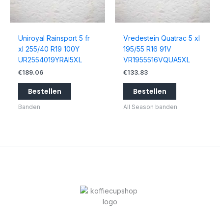
Uniroyal Rainsport 5 fr
Vredestein Quatrac 5 xl
xl 255/40 R19 100Y
195/55 R16 91V
UR2554019YRAI5XL
VR1955516VQUA5XL
€
189.06
€
133.83
Bestellen
Bestellen
Banden
All Season banden