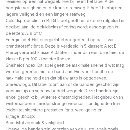
remmen op een nat wegdek. Hierbij heeft het label A de
hoogste veiligheid en de kortste remweg. E heeft hierbij een
lagere veiligheid en een langere remweg
Geluidsproductie in dB: Dit label geeft het externe rolgeluid in
decibel aan. de geluidsclassificering wordt aangegeven in
de letters A. B of C.
Energielabel: Het energielabel is ingedeeld op basis van
brandstofefficiëntie. Deze is verdeeld in 5 klassen: A tot E.
Hierbij verbruikt klasse A 0.1 liter minder dan een band met de
klasse B per 100 kilometer.&nbsp:
Snelheidsindex: Dit label geeft de maximale snelheid wat mag
worden gereden met de band aan. Hiervoor houdt u de
maximale snelheid aan dat bij uw auto is opgegeven.
Sneeuwlogo: Dit label toont aan of de banden geschikt zijn
voor met ijs en sneeuw bedekt wegdek. Deze banden zijn
enkel geschikt bij winterse omstandigheden. Het gebruik van
winterbanden in minder strenge weersomstandigheden kan
leiden tot slechtere prestaties (grip. wegligging en
slijtage).&nbsp:
Brandstofverbruik & veiligheid
Hoewel de banden zijn voorzien van de juiste labels zoals