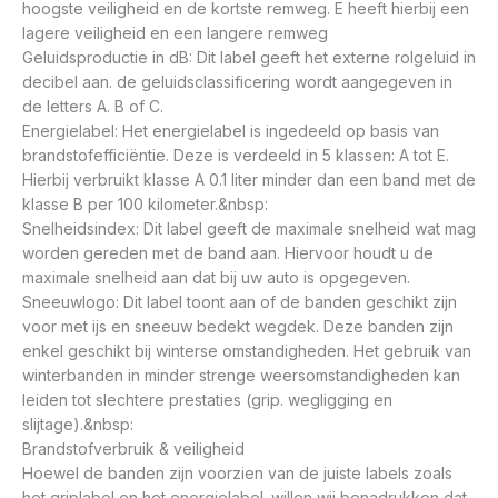
hoogste veiligheid en de kortste remweg. E heeft hierbij een
lagere veiligheid en een langere remweg
Geluidsproductie in dB: Dit label geeft het externe rolgeluid in
decibel aan. de geluidsclassificering wordt aangegeven in
de letters A. B of C.
Energielabel: Het energielabel is ingedeeld op basis van
brandstofefficiëntie. Deze is verdeeld in 5 klassen: A tot E.
Hierbij verbruikt klasse A 0.1 liter minder dan een band met de
klasse B per 100 kilometer.&nbsp:
Snelheidsindex: Dit label geeft de maximale snelheid wat mag
worden gereden met de band aan. Hiervoor houdt u de
maximale snelheid aan dat bij uw auto is opgegeven.
Sneeuwlogo: Dit label toont aan of de banden geschikt zijn
voor met ijs en sneeuw bedekt wegdek. Deze banden zijn
enkel geschikt bij winterse omstandigheden. Het gebruik van
winterbanden in minder strenge weersomstandigheden kan
leiden tot slechtere prestaties (grip. wegligging en
slijtage).&nbsp:
Brandstofverbruik & veiligheid
Hoewel de banden zijn voorzien van de juiste labels zoals
het griplabel en het energielabel. willen wij benadrukken dat