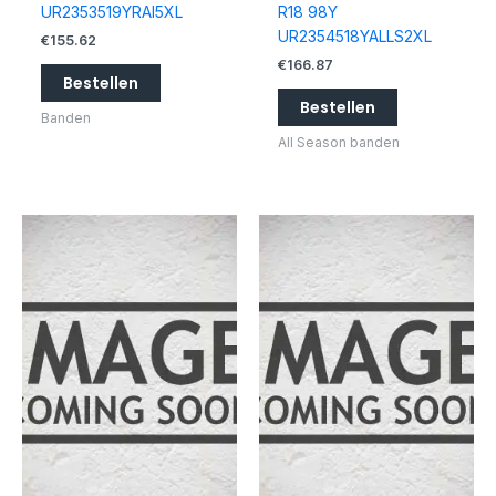
UR2353519YRAI5XL
R18 98Y
UR2354518YALLS2XL
€
155.62
€
166.87
Bestellen
Bestellen
Banden
All Season banden