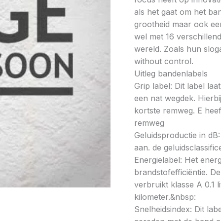
als het gaat om het ba
grootheid maar ook ee
wel met 16 verschillen
wereld. Zoals hun slog
without control.
Uitleg bandenlabels
Grip label: Dit label l
een nat wegdek. Hierbij
kortste remweg. E heeft
remweg
Geluidsproductie in dB: 
aan. de geluidsclassifi
Energielabel: Het energ
brandstofefficiëntie. De
verbruikt klasse A 0.1 
kilometer.&nbsp:
Snelheidsindex: Dit la