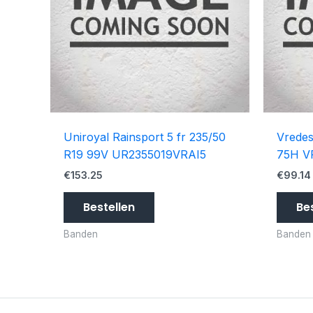
Uniroyal Rainsport 5 fr 235/50
Vredes
R19 99V UR2355019VRAI5
75H V
€
153.25
€
99.14
Bestellen
Be
Banden
Banden