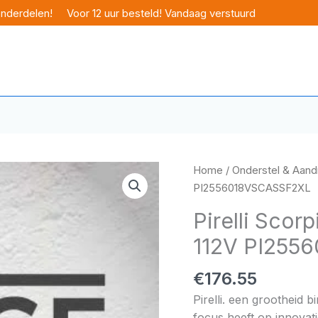
onderdelen!
Voor 12 uur besteld! Vandaag verstuurd
Home
/
Onderstel & Aandr
PI2556018VSCASSF2XL
Pirelli Scor
112V PI255
€
176.55
Pirelli. een grootheid 
focus heeft op innovati