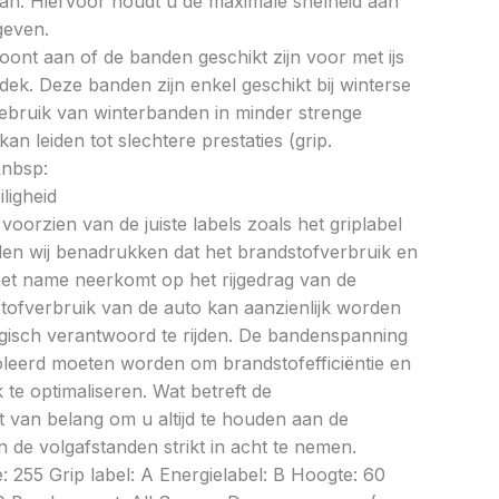
an. Hiervoor houdt u de maximale snelheid aan
geven.
oont aan of de banden geschikt zijn voor met ijs
k. Deze banden zijn enkel geschikt bij winterse
ebruik van winterbanden in minder strenge
 leiden tot slechtere prestaties (grip.
&nbsp:
ligheid
oorzien van de juiste labels zoals het griplabel
illen wij benadrukken dat het brandstofverbruik en
met name neerkomt op het rijgedrag van de
tofverbruik van de auto kan aanzienlijk worden
gisch verantwoord te rijden. De bandenspanning
oleerd moeten worden om brandstofefficiëntie en
te optimaliseren. Wat betreft de
et van belang om u altijd te houden aan de
 de volgafstanden strikt in acht te nemen.
e: 255 Grip label: A Energielabel: B Hoogte: 60