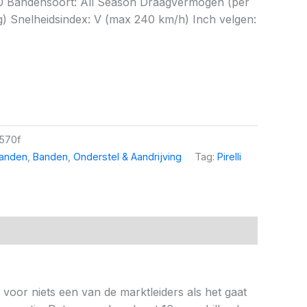
70 Bandensoort: All Season Draagvermogen (per
g) Snelheidsindex: V (max 240 km/h) Inch velgen:
570f
banden
,
Banden
,
Onderstel & Aandrijving
Tag:
Pirelli
t voor niets een van de marktleiders als het gaat