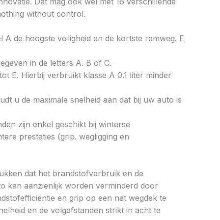
nnovatie. Dat mag ook wel met 16 verschillende
othing without control.
bel A de hoogste veiligheid en de kortste remweg. E
gegeven in de letters A. B of C.
ot E. Hierbij verbruikt klasse A 0.1 liter minder
dt u de maximale snelheid aan dat bij uw auto is
en zijn enkel geschikt bij winterse
re prestaties (grip. wegligging en
drukken dat het brandstofverbruik en de
to kan aanzienlijk worden verminderd door
tofefficiëntie en grip op een nat wegdek te
elheid en de volgafstanden strikt in acht te