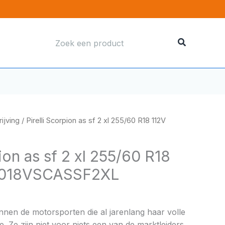
Zoeken
naar:
ijving
/ Pirelli Scorpion as sf 2 xl 255/60 R18 112V
pion as sf 2 xl 255/60 R18
6018VSCASSF2XL
binnen de motorsporten die al jarenlang haar volle
e. Ze zijn niet voor niets een van de marktleiders