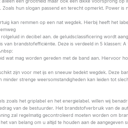
t alleen een grootheid maar ook een dikke voorsprong op i
. Zoals hun slogan passend en terecht opmerkt. Power is n
voertuig kan remmen op een nat wegdek. Hierbij heeft het la
e remweg
 rolgeluid in decibel aan. de geluidsclassificering wordt aan
s van brandstofefficiëntie. Deze is verdeeld in 5 klassen: A t
&nbsp:
heid wat mag worden gereden met de band aan. Hiervoor hou
chikt zijn voor met ijs en sneeuw bedekt wegdek. Deze band
minder strenge weersomstandigheden kan leiden tot slechte
ls zoals het griplabel en het energielabel. willen wij bena
gedrag van de bestuurder. Het brandstofverbruik van de au
ning zal regelmatig gecontroleerd moeten worden om brands
is het van belang om u altijd te houden aan de aangegeven sn