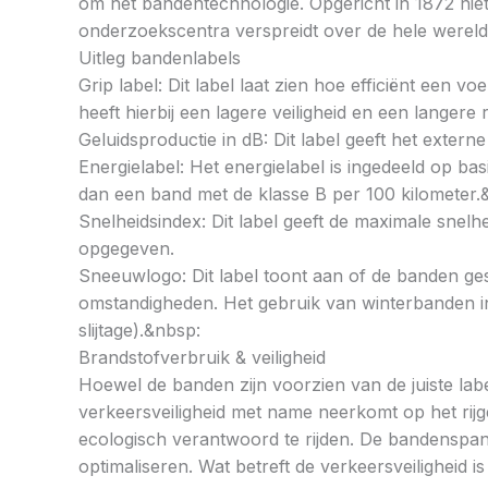
om het bandentechnologie. Opgericht in 1872 nie
onderzoekscentra verspreidt over de hele wereld
Uitleg bandenlabels
Grip label: Dit label laat zien hoe efficiënt een 
heeft hierbij een lagere veiligheid en een langer
Geluidsproductie in dB: Dit label geeft het externe
Energielabel: Het energielabel is ingedeeld op basi
dan een band met de klasse B per 100 kilometer.
Snelheidsindex: Dit label geeft de maximale snel
opgegeven.
Sneeuwlogo: Dit label toont aan of de banden ges
omstandigheden. Het gebruik van winterbanden in 
slijtage).&nbsp:
Brandstofverbruik & veiligheid
Hoewel de banden zijn voorzien van de juiste labe
verkeersveiligheid met name neerkomt op het rij
ecologisch verantwoord te rijden. De bandenspan
optimaliseren. Wat betreft de verkeersveiligheid 