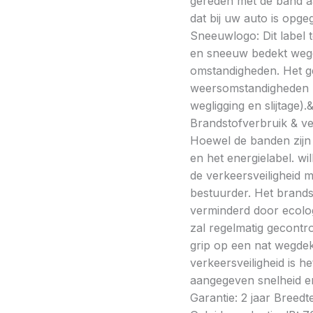
gereden met de band a
dat bij uw auto is opge
Sneeuwlogo: Dit label t
en sneeuw bedekt wegde
omstandigheden. Het g
weersomstandigheden kan
wegligging en slijtage).
Brandstofverbruik & vei
Hoewel de banden zijn v
en het energielabel. w
de verkeersveiligheid 
bestuurder. Het brands
verminderd door ecolo
zal regelmatig gecontr
grip op een nat wegdek 
verkeersveiligheid is h
aangegeven snelheid en
Garantie: 2 jaar Breedt