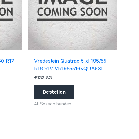
50 R17
Vredestein Quatrac 5 xl 195/55
R16 91V VR1955516VQUA5XL
€
133.83
Bestellen
All Season banden