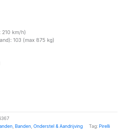
x 210 km/h)
nd): 103 (max 875 kg)
1
6367
banden
,
Banden
,
Onderstel & Aandrijving
Tag:
Pirelli