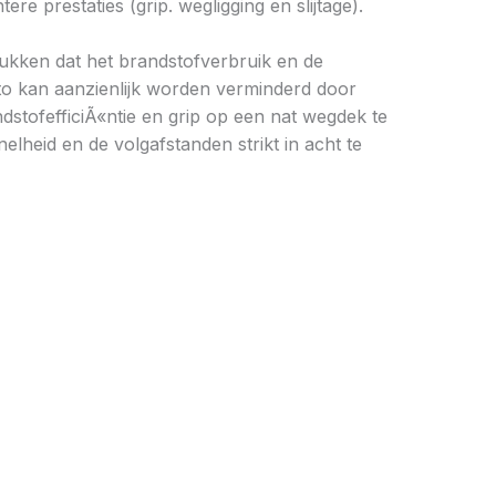
 prestaties (grip. wegligging en slijtage).
drukken dat het brandstofverbruik en de
to kan aanzienlijk worden verminderd door
stofefficiÃ«ntie en grip op een nat wegdek te
elheid en de volgafstanden strikt in acht te