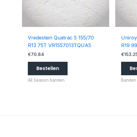
Vredestein Quatrac 5 155/70
Uniroy
R13 75T VR1557013TQUA5
R19 9
€
70.84
€
153.2
Bestellen
Be
All Season banden
Banden