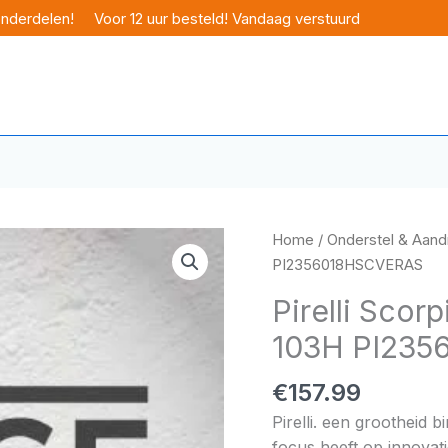
onderdelen!
Voor 12 uur besteld! Vandaag verstuurd
Home
/
Onderstel & Aandr
PI2356018HSCVERAS
Pirelli Scor
103H PI23
€
157.99
Pirelli. een grootheid 
focus heeft op innovati