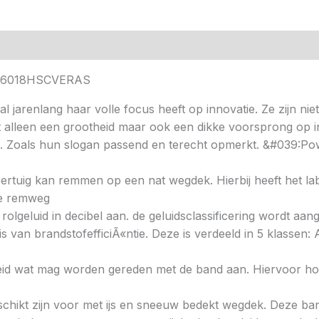
2356018HSCVERAS
al jarenlang haar volle focus heeft op innovatie. Ze zijn nie
t alleen een grootheid maar ook een dikke voorsprong op i
. Zoals hun slogan passend en terecht opmerkt. &#039:Pow
 voertuig kan remmen op een nat wegdek. Hierbij heeft het l
ere remweg
 rolgeluid in decibel aan. de geluidsclassificering wordt aan
s van brandstofefficiÃ«ntie. Deze is verdeeld in 5 klassen: A 
heid wat mag worden gereden met de band aan. Hiervoor hou
chikt zijn voor met ijs en sneeuw bedekt wegdek. Deze band