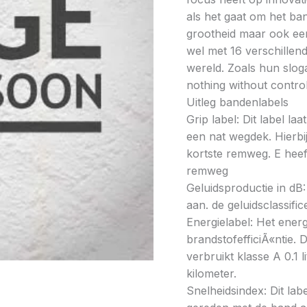
als het gaat om het ba
grootheid maar ook ee
wel met 16 verschillen
wereld. Zoals hun slo
nothing without contro
Uitleg bandenlabels
Grip label: Dit label l
een nat wegdek. Hierbij
kortste remweg. E heeft
remweg
Geluidsproductie in dB: 
aan. de geluidsclassifi
Energielabel: Het energ
brandstofefficiÃ«ntie. D
verbruikt klasse A 0.1 
kilometer.
Snelheidsindex: Dit la