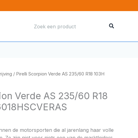
Zoeken
naar:
ijving
/ Pirelli Scorpion Verde AS 235/60 R18 103H
pion Verde AS 235/60 R18
56018HSCVERAS
binnen de motorsporten die al jarenlang haar volle
e. Ze zijn niet voor niets een van de marktleiders