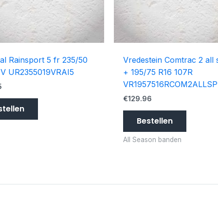
al Rainsport 5 fr 235/50
Vredestein Comtrac 2 all
9V UR2355019VRAI5
+ 195/75 R16 107R
VR1957516RCOM2ALLSP
5
€
129.96
stellen
Bestellen
All Season banden