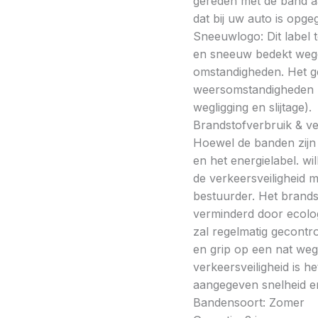
gereden met de band a
dat bij uw auto is opge
Sneeuwlogo: Dit label t
en sneeuw bedekt wegde
omstandigheden. Het g
weersomstandigheden kan
wegligging en slijtage).
Brandstofverbruik & vei
Hoewel de banden zijn v
en het energielabel. w
de verkeersveiligheid 
bestuurder. Het brands
verminderd door ecolo
zal regelmatig gecontr
en grip op een nat weg
verkeersveiligheid is h
aangegeven snelheid en
Bandensoort: Zomer