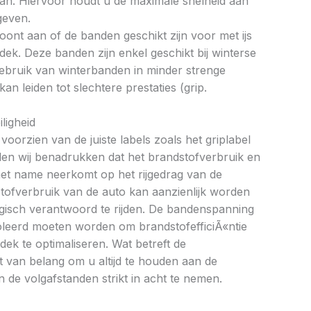
an. Hiervoor houdt u de maximale snelheid aan
geven.
oont aan of de banden geschikt zijn voor met ijs
k. Deze banden zijn enkel geschikt bij winterse
ebruik van winterbanden in minder strenge
 leiden tot slechtere prestaties (grip.
ligheid
oorzien van de juiste labels zoals het griplabel
illen wij benadrukken dat het brandstofverbruik en
met name neerkomt op het rijgedrag van de
tofverbruik van de auto kan aanzienlijk worden
gisch verantwoord te rijden. De bandenspanning
oleerd moeten worden om brandstofefficiÃ«ntie
dek te optimaliseren. Wat betreft de
et van belang om u altijd te houden aan de
 de volgafstanden strikt in acht te nemen.