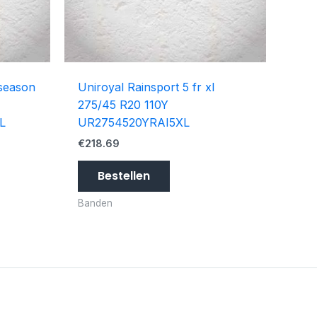
 season
Uniroyal Rainsport 5 fr xl
275/45 R20 110Y
L
UR2754520YRAI5XL
€
218.69
Bestellen
Banden