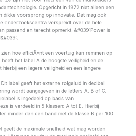
ndentechnologie. Opgericht in 1872 niet alleen een
n dikke voorsprong op innovatie. Dat mag ook
de onderzoekscentra verspreidt over de hele
gan passend en terecht opmerkt. &#039:Power is
l&#039:.
aat zien hoe efficiÃ«nt een voertuig kan remmen op
 heeft het label A de hoogste veiligheid en de
 hierbij een lagere veiligheid en een langere
Dit label geeft het externe rolgeluid in decibel
cering wordt aangegeven in de letters A. B of C.
ielabel is ingedeeld op basis van
eze is verdeeld in 5 klassen: A tot E. Hierbij
liter minder dan een band met de klasse B per 100
bel geeft de maximale snelheid wat mag worden