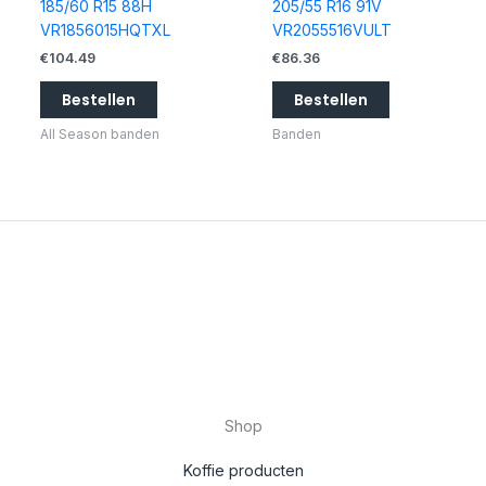
185/60 R15 88H
205/55 R16 91V
VR1856015HQTXL
VR2055516VULT
€
104.49
€
86.36
Bestellen
Bestellen
All Season banden
Banden
Shop