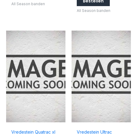
Bestellen
All Season banden
All Season banden
Vredestein Quatrac xl
Vredestein Ultrac