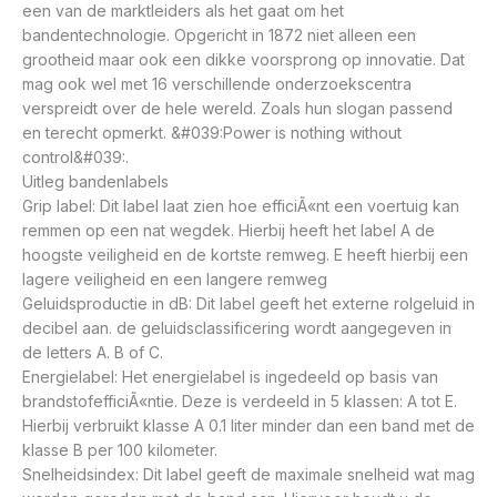
een van de marktleiders als het gaat om het
bandentechnologie. Opgericht in 1872 niet alleen een
grootheid maar ook een dikke voorsprong op innovatie. Dat
mag ook wel met 16 verschillende onderzoekscentra
verspreidt over de hele wereld. Zoals hun slogan passend
en terecht opmerkt. &#039:Power is nothing without
control&#039:.
Uitleg bandenlabels
Grip label: Dit label laat zien hoe efficiÃ«nt een voertuig kan
remmen op een nat wegdek. Hierbij heeft het label A de
hoogste veiligheid en de kortste remweg. E heeft hierbij een
lagere veiligheid en een langere remweg
Geluidsproductie in dB: Dit label geeft het externe rolgeluid in
decibel aan. de geluidsclassificering wordt aangegeven in
de letters A. B of C.
Energielabel: Het energielabel is ingedeeld op basis van
brandstofefficiÃ«ntie. Deze is verdeeld in 5 klassen: A tot E.
Hierbij verbruikt klasse A 0.1 liter minder dan een band met de
klasse B per 100 kilometer.
Snelheidsindex: Dit label geeft de maximale snelheid wat mag