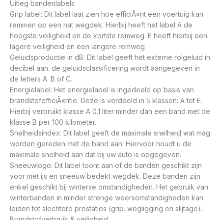
Uitleg bandenlabels
Grip label: Dit label laat zien hoe efficiÃ«nt een voertuig kan
remmen op een nat wegdek. Hierbij heeft het label A de
hoogste veiligheid en de kortste remweg. E heeft hierbij een
lagere veiligheid en een langere remweg
Geluidsproductie in dB: Dit label geeft het externe rolgeluid in
decibel aan. de geluidsclassificering wordt aangegeven in
de letters A. B of C.
Energielabel: Het energielabel is ingedeeld op basis van
brandstofefficiÃ«ntie. Deze is verdeeld in 5 klassen: A tot E.
Hierbij verbruikt klasse A 0.1 liter minder dan een band met de
klasse B per 100 kilometer.
Snelheidsindex: Dit label geeft de maximale snelheid wat mag
worden gereden met de band aan. Hiervoor houdt u de
maximale snelheid aan dat bij uw auto is opgegeven.
Sneeuwlogo: Dit label toont aan of de banden geschikt zijn
voor met ijs en sneeuw bedekt wegdek. Deze banden zijn
enkel geschikt bij winterse omstandigheden. Het gebruik van
winterbanden in minder strenge weersomstandigheden kan
leiden tot slechtere prestaties (grip. wegligging en slijtage).
Brandstofverbruik & veiligheid