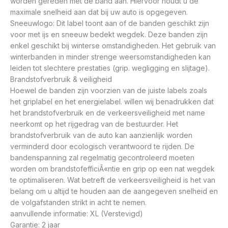
worden gereden met de band aan. Hiervoor houdt u de
maximale snelheid aan dat bij uw auto is opgegeven.
Sneeuwlogo: Dit label toont aan of de banden geschikt zijn
voor met ijs en sneeuw bedekt wegdek. Deze banden zijn
enkel geschikt bij winterse omstandigheden. Het gebruik van
winterbanden in minder strenge weersomstandigheden kan
leiden tot slechtere prestaties (grip. wegligging en slijtage).
Brandstofverbruik & veiligheid
Hoewel de banden zijn voorzien van de juiste labels zoals
het griplabel en het energielabel. willen wij benadrukken dat
het brandstofverbruik en de verkeersveiligheid met name
neerkomt op het rijgedrag van de bestuurder. Het
brandstofverbruik van de auto kan aanzienlijk worden
verminderd door ecologisch verantwoord te rijden. De
bandenspanning zal regelmatig gecontroleerd moeten
worden om brandstofefficiÃ«ntie en grip op een nat wegdek
te optimaliseren. Wat betreft de verkeersveiligheid is het van
belang om u altijd te houden aan de aangegeven snelheid en
de volgafstanden strikt in acht te nemen.
aanvullende informatie: XL (Verstevigd)
Garantie: 2 jaar