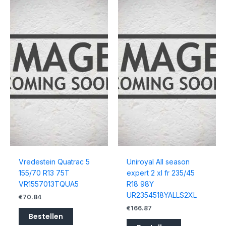
Vredestein Quatrac 5
Uniroyal All season
155/70 R13 75T
expert 2 xl fr 235/45
VR1557013TQUA5
R18 98Y
UR2354518YALLS2XL
€
70.84
€
166.87
Bestellen