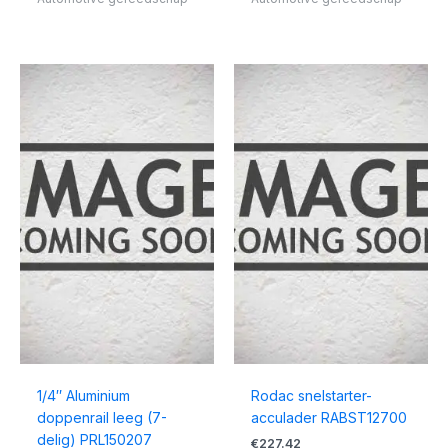
1/4″ Aluminium
Rodac snelstarter-
doppenrail leeg (7-
acculader RABST12700
delig) PRL150207
€
227.42