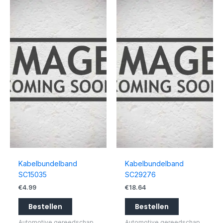
Kabelbundelband
Kabelbundelband
SC15035
SC29276
€
4.99
€
18.64
Bestellen
Bestellen
Automotive gereedschap
Automotive gereedschap