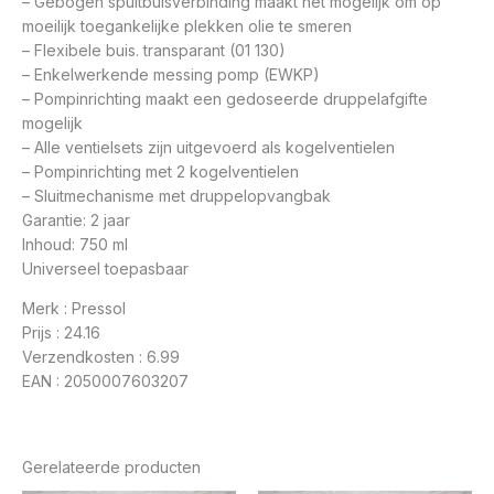
– Gebogen spuitbuisverbinding maakt het mogelijk om op
moeilijk toegankelijke plekken olie te smeren
– Flexibele buis. transparant (01 130)
– Enkelwerkende messing pomp (EWKP)
– Pompinrichting maakt een gedoseerde druppelafgifte
mogelijk
– Alle ventielsets zijn uitgevoerd als kogelventielen
– Pompinrichting met 2 kogelventielen
– Sluitmechanisme met druppelopvangbak
Garantie: 2 jaar
Inhoud: 750 ml
Universeel toepasbaar
Merk : Pressol
Prijs : 24.16
Verzendkosten : 6.99
EAN : 2050007603207
Gerelateerde producten