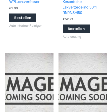
WPLuchtverfrisser
Keramische
Lakverzegeling 50ml
€
1.99
RNPAISHI50
Bestellen
€
52.71
Auto Interieur Reinigen
Bestellen
Auto coating