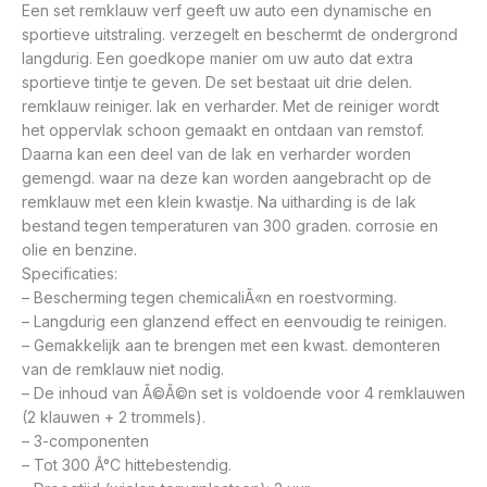
Een set remklauw verf geeft uw auto een dynamische en
sportieve uitstraling. verzegelt en beschermt de ondergrond
langdurig. Een goedkope manier om uw auto dat extra
sportieve tintje te geven. De set bestaat uit drie delen.
remklauw reiniger. lak en verharder. Met de reiniger wordt
het oppervlak schoon gemaakt en ontdaan van remstof.
Daarna kan een deel van de lak en verharder worden
gemengd. waar na deze kan worden aangebracht op de
remklauw met een klein kwastje. Na uitharding is de lak
bestand tegen temperaturen van 300 graden. corrosie en
olie en benzine.
Specificaties:
– Bescherming tegen chemicaliÃ«n en roestvorming.
– Langdurig een glanzend effect en eenvoudig te reinigen.
– Gemakkelijk aan te brengen met een kwast. demonteren
van de remklauw niet nodig.
– De inhoud van Ã©Ã©n set is voldoende voor 4 remklauwen
(2 klauwen + 2 trommels).
– 3-componenten
– Tot 300 Â°C hittebestendig.