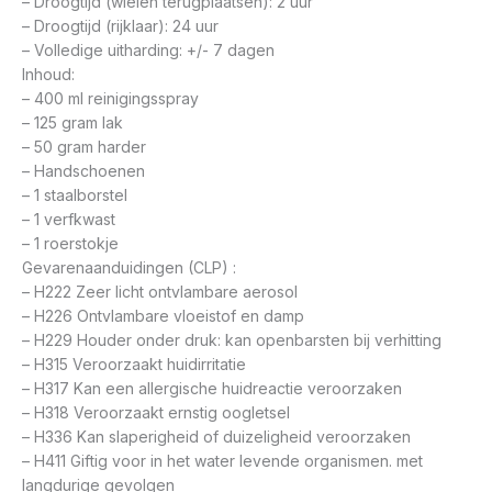
– Droogtijd (wielen terugplaatsen): 2 uur
– Droogtijd (rijklaar): 24 uur
– Volledige uitharding: +/- 7 dagen
Inhoud:
– 400 ml reinigingsspray
– 125 gram lak
– 50 gram harder
– Handschoenen
– 1 staalborstel
– 1 verfkwast
– 1 roerstokje
Gevarenaanduidingen (CLP) :
– H222 Zeer licht ontvlambare aerosol
– H226 Ontvlambare vloeistof en damp
– H229 Houder onder druk: kan openbarsten bij verhitting
– H315 Veroorzaakt huidirritatie
– H317 Kan een allergische huidreactie veroorzaken
– H318 Veroorzaakt ernstig oogletsel
– H336 Kan slaperigheid of duizeligheid veroorzaken
– H411 Giftig voor in het water levende organismen. met
langdurige gevolgen