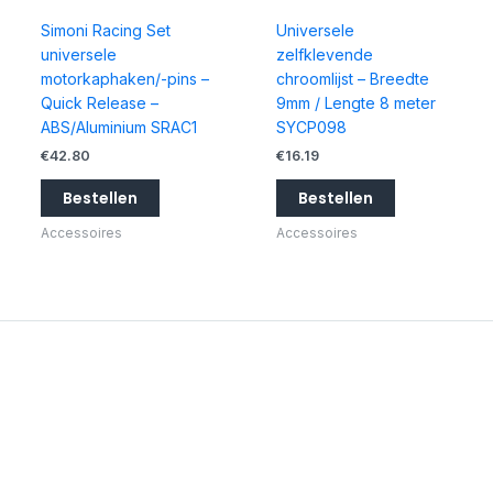
Simoni Racing Set
Universele
universele
zelfklevende
motorkaphaken/-pins –
chroomlijst – Breedte
Quick Release –
9mm / Lengte 8 meter
ABS/Aluminium SRAC1
SYCP098
€
42.80
€
16.19
Bestellen
Bestellen
Accessoires
Accessoires