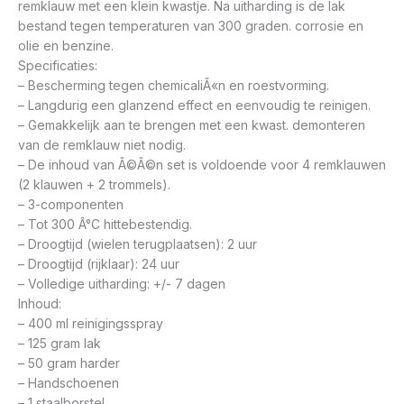
remklauw met een klein kwastje. Na uitharding is de lak
bestand tegen temperaturen van 300 graden. corrosie en
olie en benzine.
Specificaties:
– Bescherming tegen chemicaliÃ«n en roestvorming.
– Langdurig een glanzend effect en eenvoudig te reinigen.
– Gemakkelijk aan te brengen met een kwast. demonteren
van de remklauw niet nodig.
– De inhoud van Ã©Ã©n set is voldoende voor 4 remklauwen
(2 klauwen + 2 trommels).
– 3-componenten
– Tot 300 Â°C hittebestendig.
– Droogtijd (wielen terugplaatsen): 2 uur
– Droogtijd (rijklaar): 24 uur
– Volledige uitharding: +/- 7 dagen
Inhoud:
– 400 ml reinigingsspray
– 125 gram lak
– 50 gram harder
– Handschoenen
– 1 staalborstel