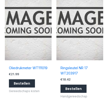
Oliedrukmeter WT111019
Ringsleutel NR 17
WT203917
€
21.99
€
18.42
Bestellen
Bestellen
Gereedschaps kisten
Handgereedschap