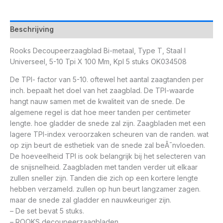
Beschrijving
Rooks Decoupeerzaagblad Bi-metaal, Type T, Staal I
Universeel, 5-10 Tpi X 100 Mm, Kpl 5 stuks OK034508
De TPI- factor van 5-10. oftewel het aantal zaagtanden per
inch. bepaalt het doel van het zaagblad. De TPI-waarde
hangt nauw samen met de kwaliteit van de snede. De
algemene regel is dat hoe meer tanden per centimeter
lengte. hoe gladder de snede zal zijn. Zaagbladen met een
lagere TPI-index veroorzaken scheuren van de randen. wat
op zijn beurt de esthetiek van de snede zal beÃ¯nvloeden.
De hoeveelheid TPI is ook belangrijk bij het selecteren van
de snijsnelheid. Zaagbladen met tanden verder uit elkaar
zullen sneller zijn. Tanden die zich op een kortere lengte
hebben verzameld. zullen op hun beurt langzamer zagen.
maar de snede zal gladder en nauwkeuriger zijn.
– De set bevat 5 stuks.
– ROOKS decoupeerzaagbladen .