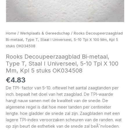
Home
/
Werkplaats & Gereedschap
/ Rooks Decoupeerzaagblad
Bi-metaal, Type T, Staal I Universeel, 5-10 Tpi X 100 Mm, Kpl 5
stuks OK034508
Rooks Decoupeerzaagblad Bi-metaal,
Type T, Staal I Universeel, 5-10 Tpi X 100
Mm, Kpl 5 stuks OK034508
€
4.83
De TPI- factor van 5-10. oftewel het aantal zaagtanden per
inch. bepaalt het doel van het zaagblad. De TPI-waarde
hangt nauw samen met de kwaliteit van de snede. De
algemene regel is dat hoe meer tanden per centimeter
lengte. hoe gladder de snede zal zijn. Zaagbladen met een
lagere TPI-index veroorzaken scheuren van de randen. wat
op zijn beurt de esthetiek van de snede zal beÃ¯nvloeden.