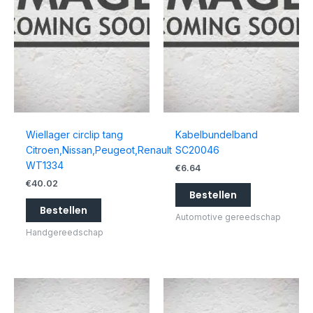
Wiellager circlip tang
Kabelbundelband
Citroen,Nissan,Peugeot,Renault
SC20046
WT1334
€
6.64
€
40.02
Bestellen
Bestellen
Automotive gereedschap
Handgereedschap