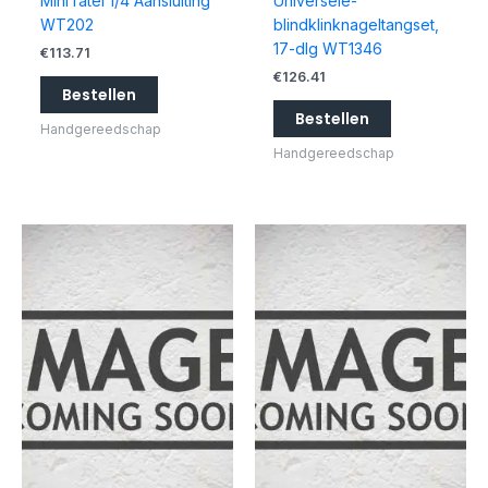
Mini ratel 1/4 Aansluiting
Universele-
WT202
blindklinknageltangset,
17-dlg WT1346
€
113.71
€
126.41
Bestellen
Bestellen
Handgereedschap
Handgereedschap