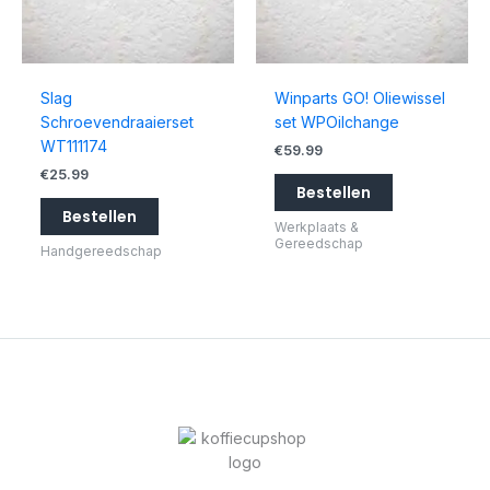
Slag
Winparts GO! Oliewissel
Schroevendraaierset
set WPOilchange
WT111174
€
59.99
€
25.99
Bestellen
Bestellen
Werkplaats &
Gereedschap
Handgereedschap