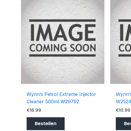
Wynn’s Petrol Extreme Injector
Wynn’s
Cleaner 500ml W29792
W2524
€
16.99
€
10.99
Bestellen
Be