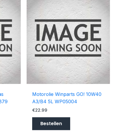
as
Motorolie Winparts GO! 10W40
9879
A3/B4 5L WP05004
€
22.99
Bestellen