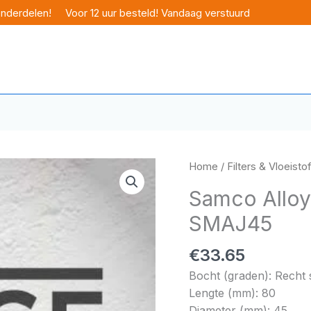
onderdelen!
Voor 12 uur besteld! Vandaag verstuurd
Home
/
Filters & Vloeisto
Samco Allo
SMAJ45
€
33.65
Bocht (graden): Recht 
Lengte (mm): 80
Diameter (mm): 45