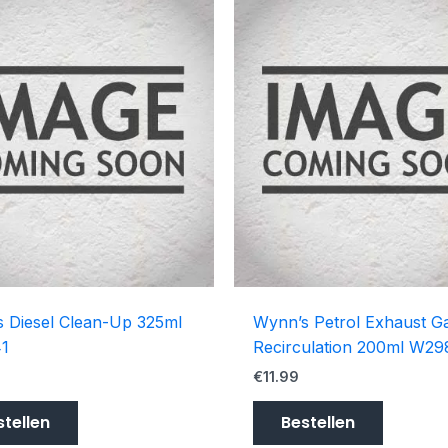
 Diesel Clean-Up 325ml
Wynn’s Petrol Exhaust G
1
Recirculation 200ml W2
€
11.99
stellen
Bestellen