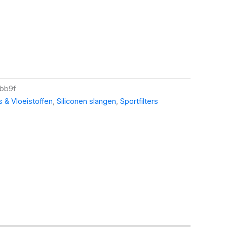
bb9f
rs & Vloeistoffen
,
Siliconen slangen
,
Sportfilters