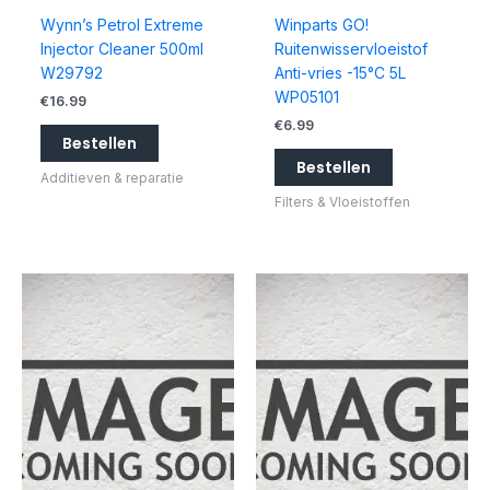
Wynn’s Petrol Extreme
Winparts GO!
Injector Cleaner 500ml
Ruitenwisservloeistof
W29792
Anti-vries -15°C 5L
WP05101
€
16.99
€
6.99
Bestellen
Bestellen
Additieven & reparatie
Filters & Vloeistoffen