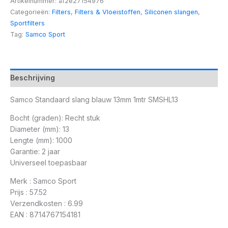
Artikelnummer:
af2e27154976
Categorieën:
Filters
,
Filters & Vloeistoffen
,
Siliconen slangen
,
Sportfilters
Tag:
Samco Sport
Beschrijving
Samco Standaard slang blauw 13mm 1mtr SMSHL13
Bocht (graden): Recht stuk
Diameter (mm): 13
Lengte (mm): 1000
Garantie: 2 jaar
Universeel toepasbaar
Merk : Samco Sport
Prijs : 57.52
Verzendkosten : 6.99
EAN : 8714767154181