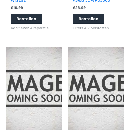
W12292
A3/B3 5L WP05003
€
19.99
€
28.99
Bestellen
Bestellen
Additieven & reparatie
Filters & Vloeistoffen