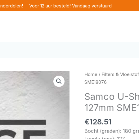
onderdelen!
Voor 12 uur besteld! Vandaag verstuurd
Home
/
Filters & Vloeisto
SME18076
Samco U-Sh
127mm SME
€
128.51
Bocht (graden): 180 g
Lengte (mm): 127