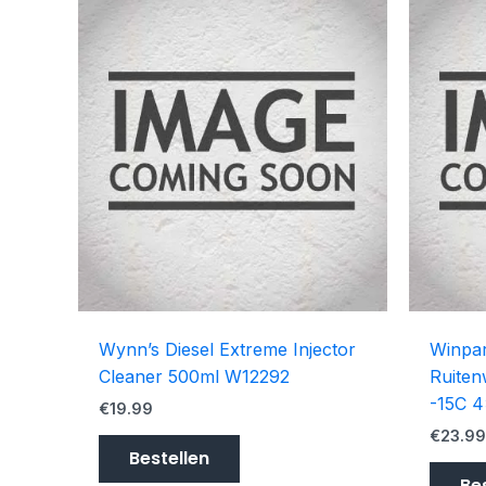
Wynn’s Diesel Extreme Injector
Winpar
Cleaner 500ml W12292
Ruiten
-15C 
€
19.99
€
23.9
Bestellen
Be