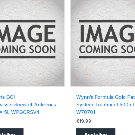
ts GO!
Wynn’s Formula Gold Pet
wisservloeistof Anti-vries
System Treatment 500ml
4x 5L WPGORSV4
W70701
9
€
19.99
stellen
Bestellen