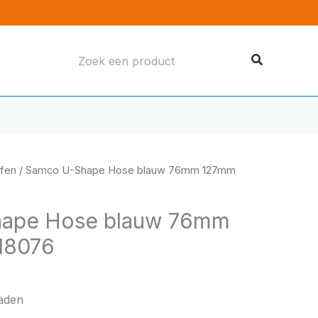
Zoeken
naar:
ffen
/ Samco U-Shape Hose blauw 76mm 127mm
ape Hose blauw 76mm
18076
raden