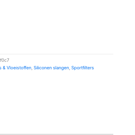
f0c7
rs & Vloeistoffen
,
Siliconen slangen
,
Sportfilters