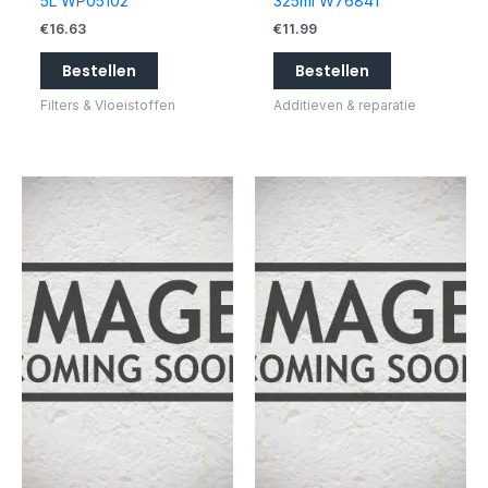
5L WP05102
325ml W76841
€
16.63
€
11.99
Bestellen
Bestellen
Filters & Vloeistoffen
Additieven & reparatie