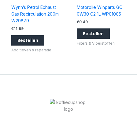
Wynn’s Petrol Exhaust
Motorolie Winparts GO!
Gas Recirculation 200ml
0W30 C2 1L WP01005
W29879
€
9.49
€
11.99
Bestellen
Bestellen
Filters & Vloeistoffen
Additieven & reparatie