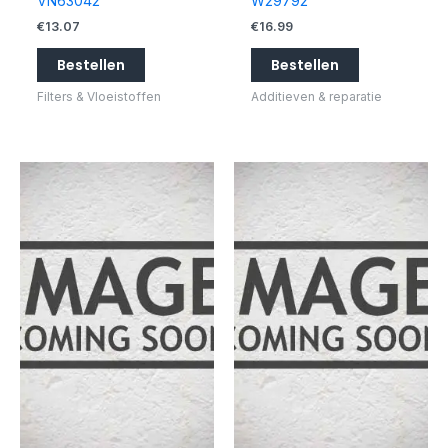
VN63042
W29792
€
13.07
€
16.99
Bestellen
Bestellen
Filters & Vloeistoffen
Additieven & reparatie