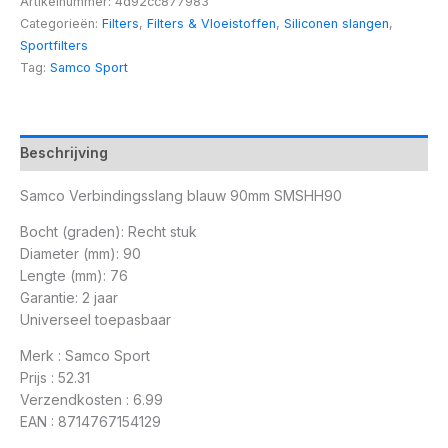
Artikelnummer:
4d92cc877983
Categorieën:
Filters
,
Filters & Vloeistoffen
,
Siliconen slangen
,
Sportfilters
Tag:
Samco Sport
Beschrijving
Samco Verbindingsslang blauw 90mm SMSHH90
Bocht (graden): Recht stuk
Diameter (mm): 90
Lengte (mm): 76
Garantie: 2 jaar
Universeel toepasbaar
Merk : Samco Sport
Prijs : 52.31
Verzendkosten : 6.99
EAN : 8714767154129