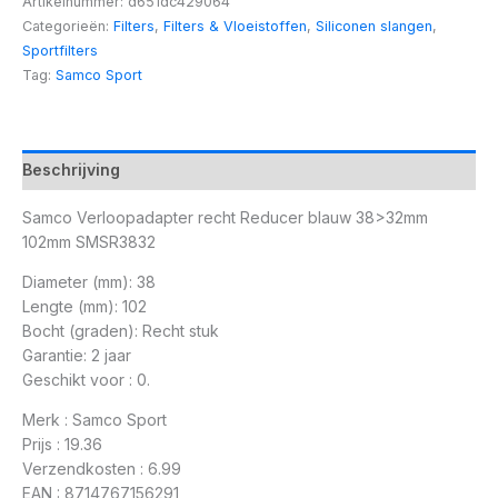
Artikelnummer:
d651dc429064
Categorieën:
Filters
,
Filters & Vloeistoffen
,
Siliconen slangen
,
Sportfilters
Tag:
Samco Sport
Beschrijving
Samco Verloopadapter recht Reducer blauw 38>32mm
102mm SMSR3832
Diameter (mm): 38
Lengte (mm): 102
Bocht (graden): Recht stuk
Garantie: 2 jaar
Geschikt voor : 0.
Merk : Samco Sport
Prijs : 19.36
Verzendkosten : 6.99
EAN : 8714767156291