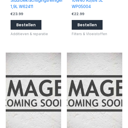
Stuurbekrachtigingsreiniger
10W40 A3/B4 5L
1,9L W62411
WP05004
€
23.99
€
22.99
Bestellen
Bestellen
Additieven & reparatie
Filters & Vloeistoffen