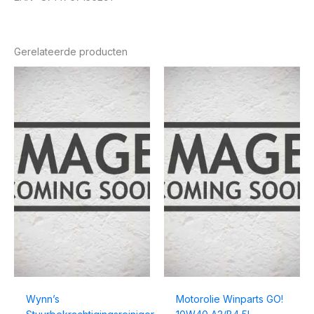
Gerelateerde producten
Wynn’s
Motorolie Winparts GO!