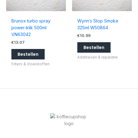
Brunox turbo spray
Wynn’s Stop Smoke
power-klik 500ml
325ml W50864
VN63042
€
10.99
€
13.07
Bestellen
Bestellen
Additieven & reparatie
Filters & Vloeistoffen