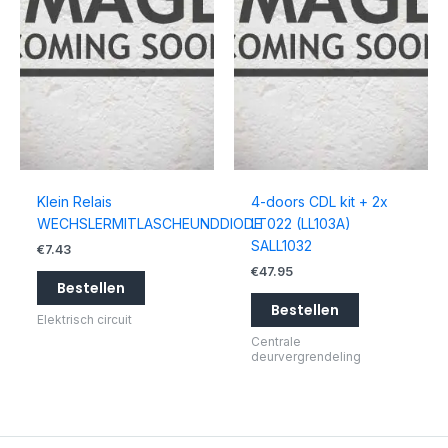
Klein Relais
4-doors CDL kit + 2x
WECHSLERMITLASCHEUNDDIODE
LT022 (LL103A)
SALL1032
€
7.43
€
47.95
Bestellen
Bestellen
Elektrisch circuit
Centrale
deurvergrendeling