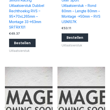
Simoni Racing
Ulter Sport
Uitlaatsierstuk Dubbel
Uitlaatsierstuk – Rond
Rechthoekig RVS –
80mm – Lengte 80mm –
95x70xL265mm –
Montage ->50mm – RVS
Montage 33->63mm
USN107K
SRTRX101
€
53.11
€
49.37
Bestellen
Bestellen
Uitlaatsierstuk
Uitlaatsierstuk