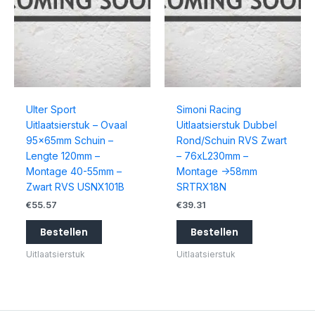
Ulter Sport
Simoni Racing
Uitlaatsierstuk – Ovaal
Uitlaatsierstuk Dubbel
95x65mm Schuin –
Rond/Schuin RVS Zwart
Lengte 120mm –
– 76xL230mm –
Montage 40-55mm –
Montage ->58mm
Zwart RVS USNX101B
SRTRX18N
€
55.57
€
39.31
Bestellen
Bestellen
Uitlaatsierstuk
Uitlaatsierstuk