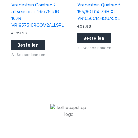
Vredestein Comtrac 2
Vredestein Quatrac 5
all season + 195/75 R16
165/60 R14 79H XL
107R
VR1656014HQUA5XL
VR1957516RCOM2ALLSPL
€
92.83
€
129.96
Bestellen
Bestellen
All Season banden
All Season banden