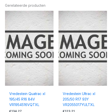
Gerelateerde producten
Vredestein Quatrac xl
Vredestein Ultrac xl
195/45 R16 84V
205/50 R17 93Y
VR1954516VQTXL
VR2055017YULTXL
€
134.27
€
123.21