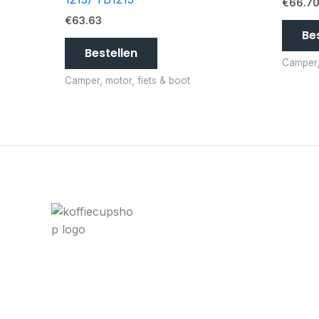
€
66.7
€
63.63
Be
Bestellen
Camper,
Camper, motor, fiets & boot