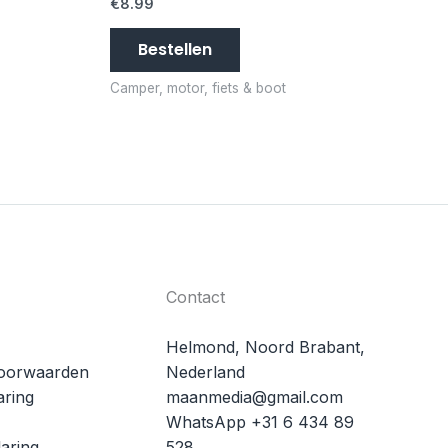
€
8.99
Bestellen
Camper, motor, fiets & boot
Contact
Helmond, Noord Brabant,
oorwaarden
Nederland
aring
maanmedia@gmail.com
WhatsApp +31 6 434 89
aring
528