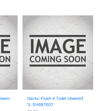
steem
Gecko Flush-it Toilet vloeistof
)
1L SH687607