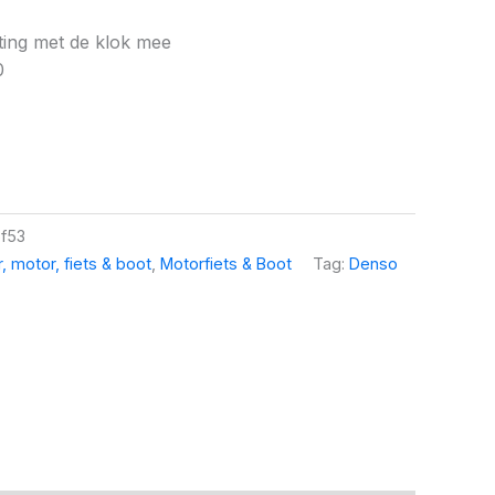
hting met de klok mee
0
f53
 motor, fiets & boot
,
Motorfiets & Boot
Tag:
Denso