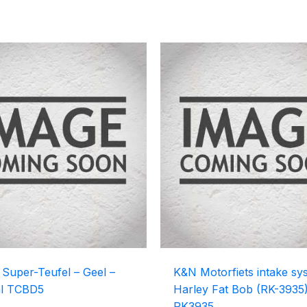
s Super-Teufel – Geel –
K&N Motorfiets intake sy
l TCBD5
Harley Fat Bob (RK-3935
RK3935