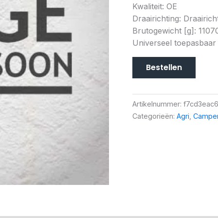
Kwaliteit: OE
Draairichting: Draairic
Brutogewicht [g]: 1107
Universeel toepasbaar
Bestellen
Artikelnummer:
f7cd3eac6
Categorieën:
Agri
,
Camper,