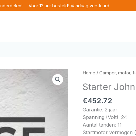
onderdelen!
Voor 12 uur besteld! Vandaag verstuurd
Home
/
Camper, motor, fi
Starter Joh
€
452.72
Garantie: 2 jaar
Spanning (Volt): 24
Aantal tanden: 11
Startmotor vermogen (