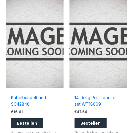
Kabelbundelband
14-delig Polijstborstel
SC42848
set WT18069
€
16.61
€
47.64
Bestellen
Bestellen
Automotive gereedschap
Gereedschap toebehoor