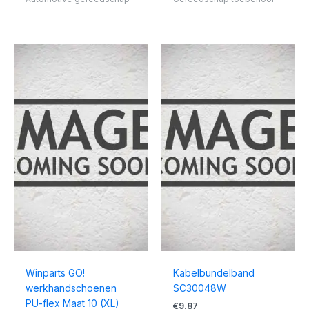
Winparts GO!
Kabelbundelband
werkhandschoenen
SC30048W
PU-flex Maat 10 (XL)
€
9.87