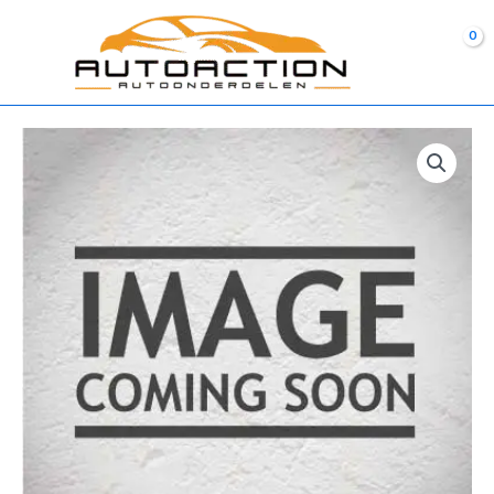
Ga
naar
de
inhoud