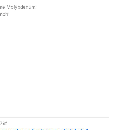
rome Molybdenum
inch
79f