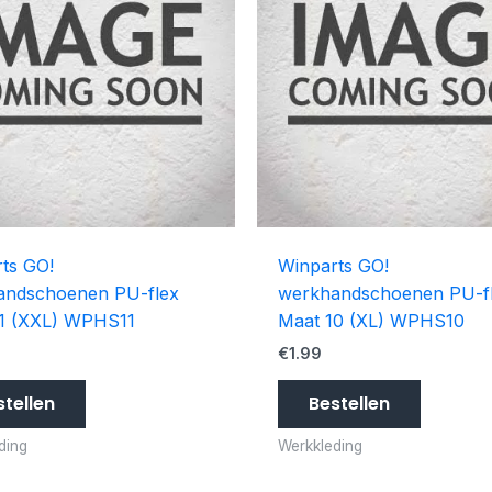
ts GO!
Winparts GO!
andschoenen PU-flex
werkhandschoenen PU-f
11 (XXL) WPHS11
Maat 10 (XL) WPHS10
€
1.99
stellen
Bestellen
ding
Werkkleding