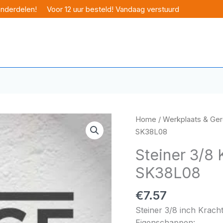
onderdelen!
Voor 12 uur besteld! Vandaag verstuurd
Home
/
Werkplaats & Ge
SK38L08
Steiner 3/8
SK38L08
€
7.57
Steiner 3/8 inch Krac
Eigenschappen: