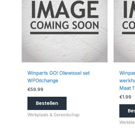
Winparts GO! Oliewissel set
Winpar
WPOilchange
werkh
Maat 
€
59.99
€
1.99
Bestellen
Be
Werkplaats & Gereedschap
Werkkle