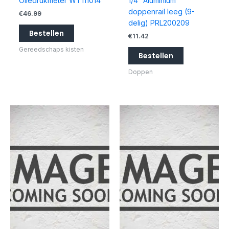
Oliedrukmeter WT111014
1/4″ Aluminium
doppenrail leeg (9-
€
46.99
delig) PRL200209
Bestellen
€
11.42
Gereedschaps kisten
Bestellen
Doppen