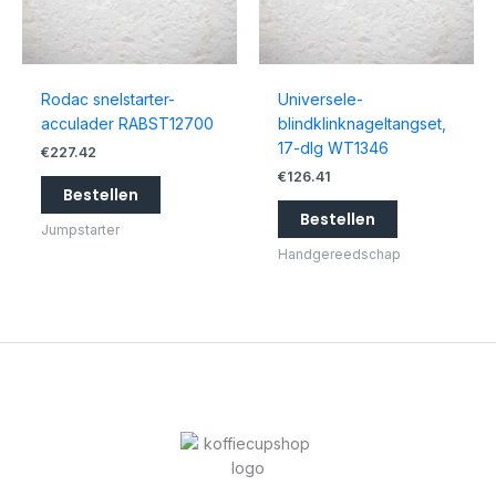
Rodac snelstarter-
Universele-
acculader RABST12700
blindklinknageltangset,
17-dlg WT1346
€
227.42
€
126.41
Bestellen
Bestellen
Jumpstarter
Handgereedschap