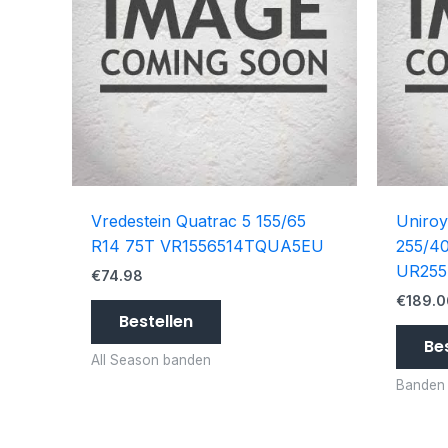
Vredestein Quatrac 5 155/65
Uniroy
R14 75T VR1556514TQUA5EU
255/40
UR255
€
74.98
€
189.0
Bestellen
Be
All Season banden
Banden