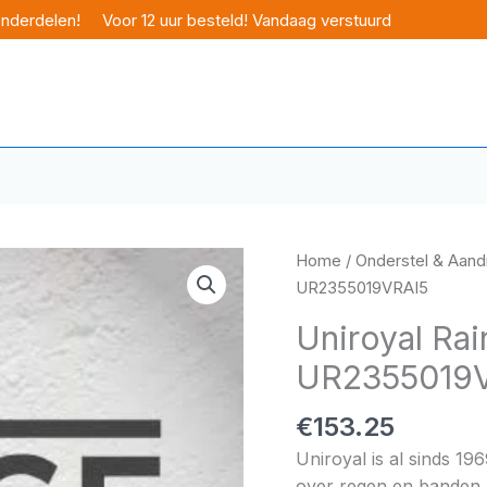
onderdelen!
Voor 12 uur besteld! Vandaag verstuurd
Home
/
Onderstel & Aandr
UR2355019VRAI5
Uniroyal Rai
UR2355019
€
153.25
Uniroyal is al sinds 19
over regen en banden u