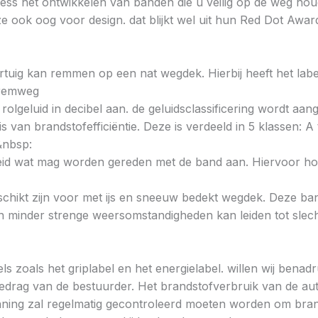
iness het ontwikkelen van banden die u veilig op de weg hou
e ook oog voor design. dat blijkt wel uit hun Red Dot Awa
voertuig kan remmen op een nat wegdek. Hierbij heeft het la
e remweg
 rolgeluid in decibel aan. de geluidsclassificering wordt aan
s van brandstofefficiëntie. Deze is verdeeld in 5 klassen: A t
&nbsp:
heid wat mag worden gereden met de band aan. Hiervoor hou
chikt zijn voor met ijs en sneeuw bedekt wegdek. Deze band
minder strenge weersomstandigheden kan leiden tot slechte
ls zoals het griplabel en het energielabel. willen wij bena
gedrag van de bestuurder. Het brandstofverbruik van de au
ning zal regelmatig gecontroleerd moeten worden om brands