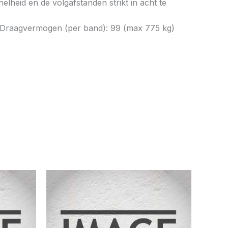
elheid en de volgafstanden strikt in acht te
h) Draagvermogen (per band): 99 (max 775 kg)