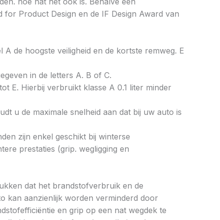
den. hoe nat het ook is. Behalve een
rd for Product Design en de IF Design Award van
bel A de hoogste veiligheid en de kortste remweg. E
gegeven in de letters A. B of C.
ot E. Hierbij verbruikt klasse A 0.1 liter minder
dt u de maximale snelheid aan dat bij uw auto is
en zijn enkel geschikt bij winterse
re prestaties (grip. wegligging en
drukken dat het brandstofverbruik en de
to kan aanzienlijk worden verminderd door
tofefficiëntie en grip op een nat wegdek te