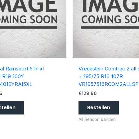
al Rainsport 5 fr xl
Vredestein Comtrac 2 all
 R19 100Y
+ 195/75 R16 107R
4019YRAI5XL
VR1957516RCOM2ALLSP
6
€
129.96
stellen
Bestellen
All Season banden