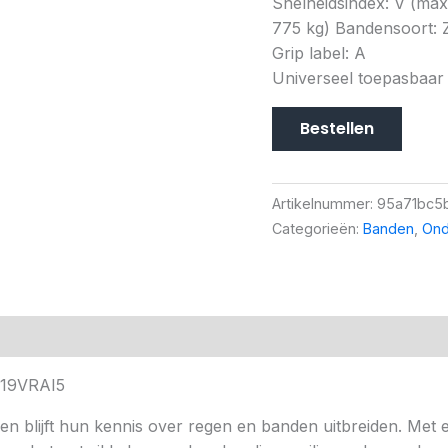
Snelheidsindex: V (ma
775 kg) Bandensoort: Z
Grip label: A
Universeel toepasbaar
Bestellen
Artikelnummer:
95a71bc5
Categorieën:
Banden
,
Ond
019VRAI5
 en blijft hun kennis over regen en banden uitbreiden. Me