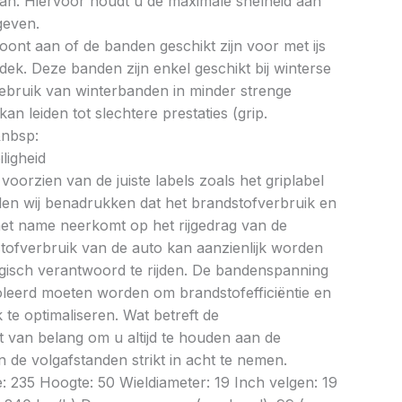
an. Hiervoor houdt u de maximale snelheid aan
geven.
oont aan of de banden geschikt zijn voor met ijs
k. Deze banden zijn enkel geschikt bij winterse
ebruik van winterbanden in minder strenge
 leiden tot slechtere prestaties (grip.
&nbsp:
ligheid
oorzien van de juiste labels zoals het griplabel
illen wij benadrukken dat het brandstofverbruik en
met name neerkomt op het rijgedrag van de
tofverbruik van de auto kan aanzienlijk worden
gisch verantwoord te rijden. De bandenspanning
oleerd moeten worden om brandstofefficiëntie en
te optimaliseren. Wat betreft de
et van belang om u altijd te houden aan de
 de volgafstanden strikt in acht te nemen.
e: 235 Hoogte: 50 Wieldiameter: 19 Inch velgen: 19