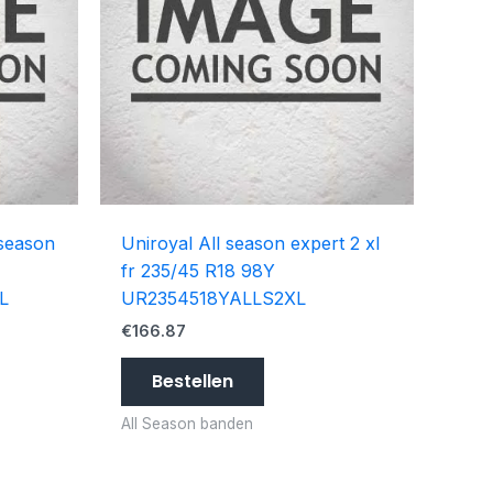
 season
Uniroyal All season expert 2 xl
fr 235/45 R18 98Y
L
UR2354518YALLS2XL
€
166.87
Bestellen
All Season banden