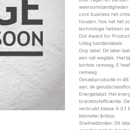
weersomstandigheden en
core business het ontw
houden. hoe nat het oo
technologie hebben ze 
Dot Award for Product
Uitleg bandenlabels
Grip label: Dit label l
een nat wegdek. Hierbij
kortste remweg. E heeft
remweg
Geluidsproductie in dB: 
aan. de geluidsclassifi
Energielabel: Het energ
brandstofefficiëntie. De
verbruikt klasse A 0.1 
kilometer.&nbsp:
Snelheidsindex: Dit la