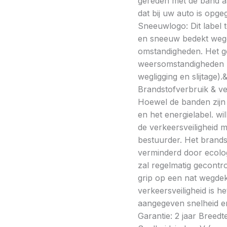
gereden met de band a
dat bij uw auto is opge
Sneeuwlogo: Dit label t
en sneeuw bedekt wegde
omstandigheden. Het g
weersomstandigheden kan
wegligging en slijtage).
Brandstofverbruik & vei
Hoewel de banden zijn v
en het energielabel. w
de verkeersveiligheid 
bestuurder. Het brands
verminderd door ecolo
zal regelmatig gecontr
grip op een nat wegdek 
verkeersveiligheid is h
aangegeven snelheid en
Garantie: 2 jaar Breedt