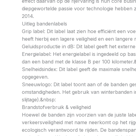
effect daarvan op de rijervaring is hun core bus
diepgewortelde passie voor technologie hebben z
2014.
Uitleg bandenlabels
Grip label: Dit label laat zien hoe efficiënt een 
heeft hierbij een lagere veiligheid en een langer
Geluidsproductie in dB: Dit label geeft het externe
Energielabel: Het energielabel is ingedeeld op basi
dan een band met de klasse B per 100 kilometer.
Snelheidsindex: Dit label geeft de maximale snel
opgegeven.
Sneeuwlogo: Dit label toont aan of de banden ges
omstandigheden. Het gebruik van winterbanden in 
slijtage).&nbsp:
Brandstofverbruik & veiligheid
Hoewel de banden zijn voorzien van de juiste labe
verkeersveiligheid met name neerkomt op het rij
ecologisch verantwoord te rijden. De bandenspan