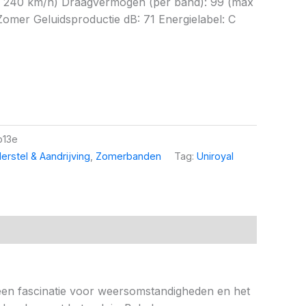
x 240 km/h) Draagvermogen (per band): 99 (max
omer Geluidsproductie dB: 71 Energielabel: C
b13e
erstel & Aandrijving
,
Zomerbanden
Tag:
Uniroyal
t een fascinatie voor weersomstandigheden en het