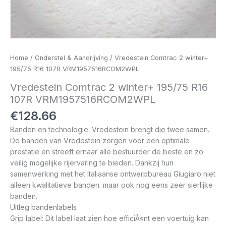
Home
/
Onderstel & Aandrijving
/ Vredestein Comtrac 2 winter+
195/75 R16 107R VRM1957516RCOM2WPL
Vredestein Comtrac 2 winter+ 195/75 R16
107R VRM1957516RCOM2WPL
€
128.66
Banden en technologie. Vredestein brengt die twee samen.
De banden van Vredestein zorgen voor een optimale
prestatie en streeft ernaar alle bestuurder de beste en zo
veilig mogelijke rijervaring te bieden. Dankzij hun
samenwerking met het Italiaanse ontwerpbureau Giugiaro niet
alleen kwalitatieve banden. maar ook nog eens zeer sierlijke
banden.
Uitleg bandenlabels
Grip label: Dit label laat zien hoe efficiÃ«nt een voertuig kan