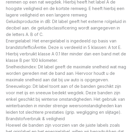
remmen op een nat wegdek. Hierbij heeft het label A de
hoogste veiligheid en de kortste remweg. E heeft hierbij een
lagere veiligheid en een langere remweg
Geluidsproductie in dB: Dit label geeft het externe rolgeluid in
decibel aan. de geluidsclassificering wordt aangegeven in
de letters A. B of C.
Energielabel: Het energielabel is ingedeeld op basis van
brandstofefficiÃ«ntie. Deze is verdeeld in 5 klassen: A tot E.
Hierbij verbruikt klasse A 0.1 liter minder dan een band met de
klasse B per 100 kilometer.
Snelheidsindex: Dit label geeft de maximale snelheid wat mag
worden gereden met de band aan. Hiervoor houdt u de
maximale snelheid aan dat bij uw auto is opgegeven.
Sneeuwlogo: Dit label toont aan of de banden geschikt zijn
voor met ijs en sneeuw bedekt wegdek. Deze banden zijn
enkel geschikt bij winterse omstandigheden. Het gebruik van
winterbanden in minder strenge weersomstandigheden kan
leiden tot slechtere prestaties (grip. wegligging en slijtage).
Brandstofverbruik & veiligheid
Hoewel de banden zijn voorzien van de juiste labels zoals
het griplabel en het energielabel. willen wij benadrukken dat