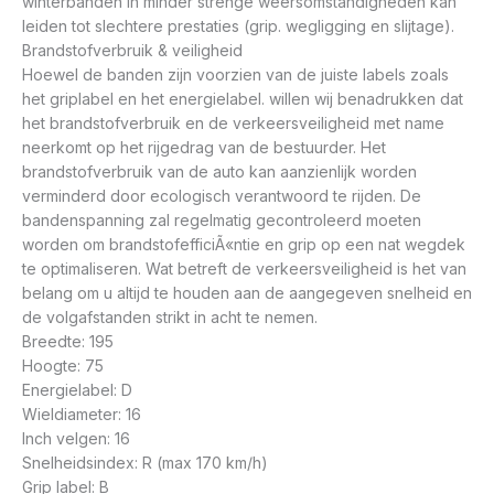
winterbanden in minder strenge weersomstandigheden kan
leiden tot slechtere prestaties (grip. wegligging en slijtage).
Brandstofverbruik & veiligheid
Hoewel de banden zijn voorzien van de juiste labels zoals
het griplabel en het energielabel. willen wij benadrukken dat
het brandstofverbruik en de verkeersveiligheid met name
neerkomt op het rijgedrag van de bestuurder. Het
brandstofverbruik van de auto kan aanzienlijk worden
verminderd door ecologisch verantwoord te rijden. De
bandenspanning zal regelmatig gecontroleerd moeten
worden om brandstofefficiÃ«ntie en grip op een nat wegdek
te optimaliseren. Wat betreft de verkeersveiligheid is het van
belang om u altijd te houden aan de aangegeven snelheid en
de volgafstanden strikt in acht te nemen.
Breedte: 195
Hoogte: 75
Energielabel: D
Wieldiameter: 16
Inch velgen: 16
Snelheidsindex: R (max 170 km/h)
Grip label: B