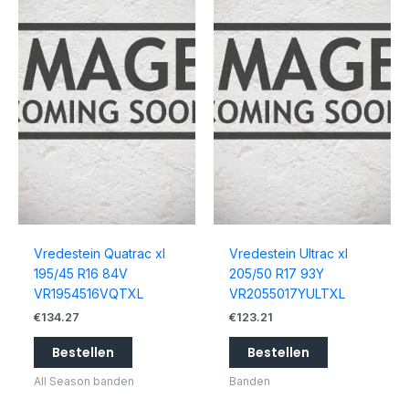
Vredestein Quatrac xl
Vredestein Ultrac xl
195/45 R16 84V
205/50 R17 93Y
VR1954516VQTXL
VR2055017YULTXL
€
134.27
€
123.21
Bestellen
Bestellen
All Season banden
Banden