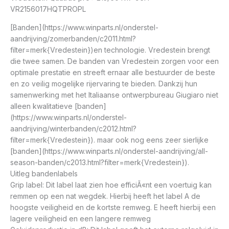
VR2156017HQTPROPL
[Banden](https://www.winparts.nl/onderstel-
aandrijving/zomerbanden/c2011.html?
filter=merk{Vredestein})en technologie. Vredestein brengt
die twee samen. De banden van Vredestein zorgen voor een
optimale prestatie en streeft ernaar alle bestuurder de beste
en zo veilig mogelijke rijervaring te bieden. Dankzij hun
samenwerking met het Italiaanse ontwerpbureau Giugiaro niet
alleen kwalitatieve [banden]
(https://www.winparts.nl/onderstel-
aandrijving/winterbanden/c2012.html?
filter=merk{Vredestein}). maar ook nog eens zeer sierlijke
[banden](https://www.winparts.nl/onderstel-aandrijving/all-
season-banden/c2013.html?filter=merk{Vredestein}).
Uitleg bandenlabels
Grip label: Dit label laat zien hoe efficiÃ«nt een voertuig kan
remmen op een nat wegdek. Hierbij heeft het label A de
hoogste veiligheid en de kortste remweg. E heeft hierbij een
lagere veiligheid en een langere remweg