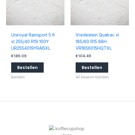
Uniroyal Rainsport 5 fr
Vredestein Quatrac xl
xl 255/40 R19 100Y
185/60 R15 88H
UR2554019YRAI5XL
VR1856015HQTXL
€
189.06
€
104.49
Bestellen
Bestellen
Banden
All Season banden