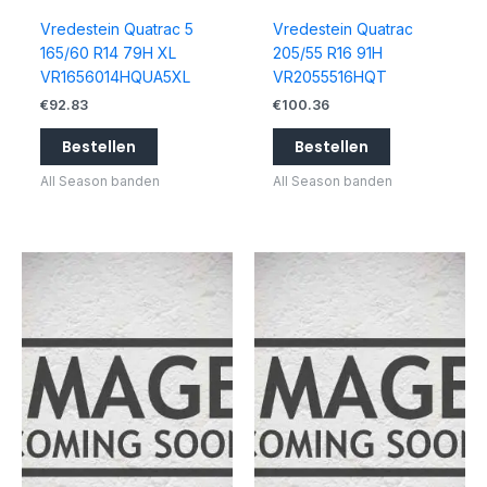
Vredestein Quatrac 5
Vredestein Quatrac
165/60 R14 79H XL
205/55 R16 91H
VR1656014HQUA5XL
VR2055516HQT
€
92.83
€
100.36
Bestellen
Bestellen
All Season banden
All Season banden