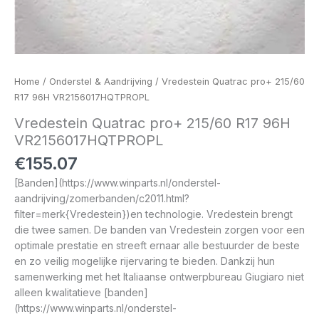
Home
/
Onderstel & Aandrijving
/ Vredestein Quatrac pro+ 215/60
R17 96H VR2156017HQTPROPL
Vredestein Quatrac pro+ 215/60 R17 96H
VR2156017HQTPROPL
€
155.07
[Banden](https://www.winparts.nl/onderstel-
aandrijving/zomerbanden/c2011.html?
filter=merk{Vredestein})en technologie. Vredestein brengt
die twee samen. De banden van Vredestein zorgen voor een
optimale prestatie en streeft ernaar alle bestuurder de beste
en zo veilig mogelijke rijervaring te bieden. Dankzij hun
samenwerking met het Italiaanse ontwerpbureau Giugiaro niet
alleen kwalitatieve [banden]
(https://www.winparts.nl/onderstel-