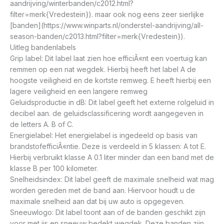
aandrijving/winterbanden/c2012.html?
filter=merk{Vredestein}). maar ook nog eens zeer sierlijke
[banden](https://www.winparts.nl/onderstel-aandrijving/all-
season-banden/c2013.html?filter=merk{Vredestein}).
Uitleg bandenlabels
Grip label: Dit label laat zien hoe efficiÃ«nt een voertuig kan
remmen op een nat wegdek. Hierbij heeft het label A de
hoogste veiligheid en de kortste remweg. E heeft hierbij een
lagere veiligheid en een langere remweg
Geluidsproductie in dB: Dit label geeft het externe rolgeluid in
decibel aan. de geluidsclassificering wordt aangegeven in
de letters A. B of C.
Energielabel: Het energielabel is ingedeeld op basis van
brandstofefficiÃ«ntie. Deze is verdeeld in 5 klassen: A tot E.
Hierbij verbruikt klasse A 0.1 liter minder dan een band met de
klasse B per 100 kilometer.
Snelheidsindex: Dit label geeft de maximale snelheid wat mag
worden gereden met de band aan. Hiervoor houdt u de
maximale snelheid aan dat bij uw auto is opgegeven.
Sneeuwlogo: Dit label toont aan of de banden geschikt zijn
voor met ijs en sneeuw bedekt wegdek. Deze banden zijn