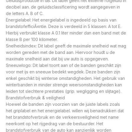
Geluidsproductie in dB: Dit label geeft het externe rolgeluid in
decibel aan. de geluidsclassificering wordt aangegeven in
de letters A. B of C.
Energielabel: Het energielabel is ingedeeld op basis van
brandstofefficiÃ«ntie. Deze is verdeeld in 5 klassen: A tot E.
Hierbij verbruikt klasse A 0.1 liter minder dan een band met de
klasse B per 100 kilometer.
Snelheidsindex: Dit label geeft de maximale snelheid wat mag
worden gereden met de band aan. Hiervoor houdt u de
maximale snelheid aan dat bij uw auto is opgegeven.
Sneeuwlogo: Dit label toont aan of de banden geschikt zijn
voor met ijs en sneeuw bedekt wegdek. Deze banden zijn
enkel geschikt bij winterse omstandigheden. Het gebruik van
winterbanden in minder strenge weersomstandigheden kan
leiden tot slechtere prestaties (grip. wegligging en slijtage).
Brandstofverbruik & veiligheid
Hoewel de banden zijn voorzien van de juiste labels zoals
het griplabel en het energielabel. willen wij benadrukken dat
het brandstofverbruik en de verkeersveiligheid met name
neerkomt op het rijgedrag van de bestuurder. Het
brandstofverbruik van de auto kan aanzienlijk worden