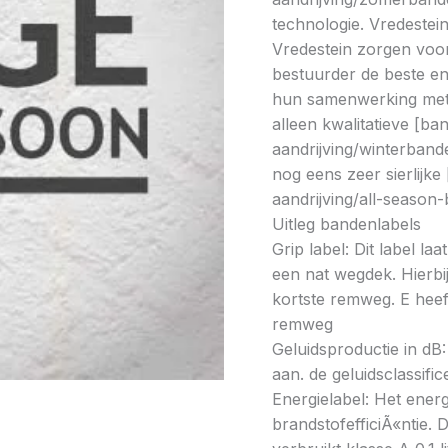
technologie. Vredestei
Vredestein zorgen voor 
bestuurder de beste en 
hun samenwerking met 
alleen kwalitatieve [ba
aandrijving/winterband
nog eens zeer sierlijke
aandrijving/all-season
Uitleg bandenlabels
Grip label: Dit label l
een nat wegdek. Hierbij
kortste remweg. E heeft
remweg
Geluidsproductie in dB: 
aan. de geluidsclassifi
Energielabel: Het energ
brandstofefficiÃ«ntie. D