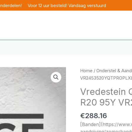
onderdelen!
Voor 12 uur besteld! Vandaag verstuurd
Home
/
Onderstel & Aandr
VR2453520YQTPROPLX
Vredestein 
R20 95Y V
€
288.16
[Banden](https://www.w
aandrijving/zomerband