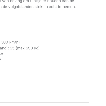
et van belang om u altijd te houden aan de
 de volgafstanden strikt in acht te nemen.
x 300 km/h)
and): 95 (max 690 kg)
on
2