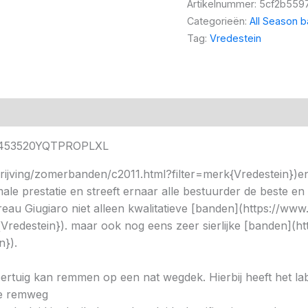
Artikelnummer:
5cf2b559
Categorieën:
All Season 
Tag:
Vredestein
VR2453520YQTPROPLXL
rijving/zomerbanden/c2011.html?filter=merk{Vredestein})en
 prestatie en streeft ernaar alle bestuurder de beste en zo 
u Giugiaro niet alleen kwalitatieve [banden](https://www.
redestein}). maar ook nog eens zeer sierlijke [banden](htt
n}).
 voertuig kan remmen op een nat wegdek. Hierbij heeft het l
ere remweg