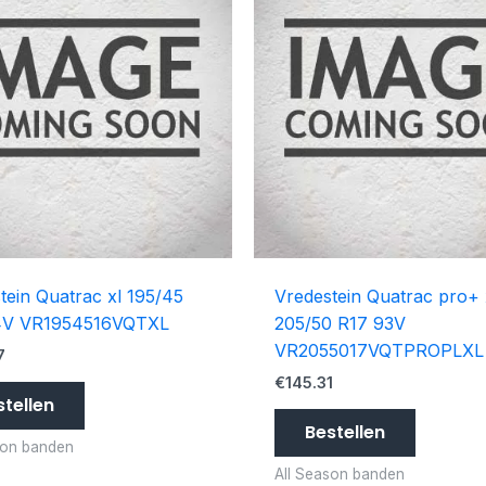
tein Quatrac xl 195/45
Vredestein Quatrac pro+ 
4V VR1954516VQTXL
205/50 R17 93V
VR2055017VQTPROPLXL
7
€
145.31
stellen
Bestellen
son banden
All Season banden