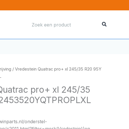
Zoeken
naar:
ijving
/ Vredestein Quatrac pro+ xl 245/35 R20 95Y
L
Quatrac pro+ xl 245/35
R2453520YQTPROPLXL
inparts.nl/onderstel-
en/c2011.html?filter=merk{Vredestein})en