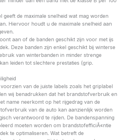
liter minder dan een band met de klasse B per 100
bel geeft de maximale snelheid wat mag worden
an. Hiervoor houdt u de maximale snelheid aan
geven.
oont aan of de banden geschikt zijn voor met ijs
k. Deze banden zijn enkel geschikt bij winterse
ebruik van winterbanden in minder strenge
 leiden tot slechtere prestaties (grip.
ligheid
oorzien van de juiste labels zoals het griplabel
illen wij benadrukken dat het brandstofverbruik en
met name neerkomt op het rijgedrag van de
tofverbruik van de auto kan aanzienlijk worden
gisch verantwoord te rijden. De bandenspanning
oleerd moeten worden om brandstofefficiÃ«ntie
dek te optimaliseren. Wat betreft de