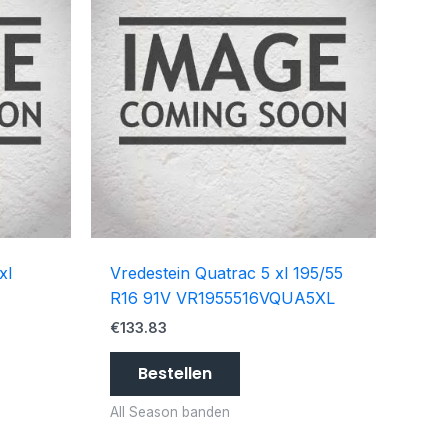
xl
Vredestein Quatrac 5 xl 195/55
R16 91V VR1955516VQUA5XL
€
133.83
Bestellen
All Season banden