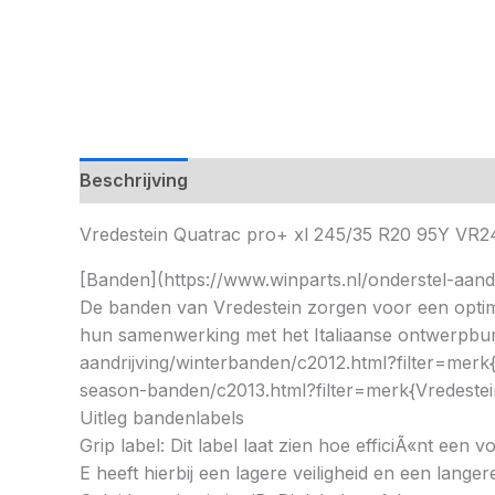
Beschrijving
Vredestein Quatrac pro+ xl 245/35 R20 95Y 
[Banden](https://www.winparts.nl/onderstel-aand
De banden van Vredestein zorgen voor een optimale
hun samenwerking met het Italiaanse ontwerpburea
aandrijving/winterbanden/c2012.html?filter=merk{V
season-banden/c2013.html?filter=merk{Vredestei
Uitleg bandenlabels
Grip label: Dit label laat zien hoe efficiÃ«nt een
E heeft hierbij een lagere veiligheid en een lang