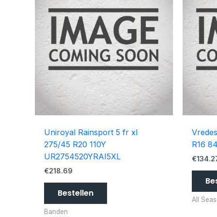
Uniroyal Rainsport 5 fr xl
Vredes
275/45 R20 110Y
R16 8
UR2754520YRAI5XL
€
134.2
€
218.69
Be
Bestellen
All Sea
Banden