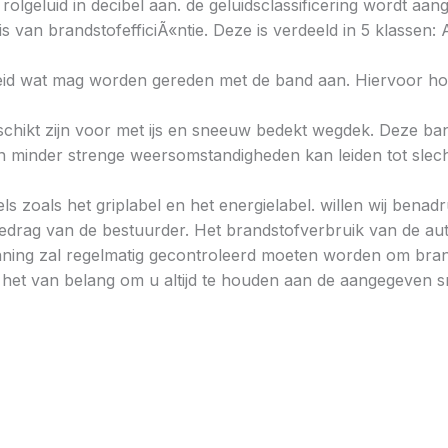
 rolgeluid in decibel aan. de geluidsclassificering wordt aan
s van brandstofefficiÃ«ntie. Deze is verdeeld in 5 klassen: A 
heid wat mag worden gereden met de band aan. Hiervoor hou
chikt zijn voor met ijs en sneeuw bedekt wegdek. Deze band
minder strenge weersomstandigheden kan leiden tot slechtere
ls zoals het griplabel en het energielabel. willen wij bena
gedrag van de bestuurder. Het brandstofverbruik van de au
ning zal regelmatig gecontroleerd moeten worden om brand
is het van belang om u altijd te houden aan de aangegeven sn