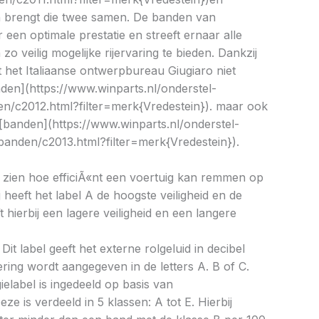
n brengt die twee samen. De banden van
een optimale prestatie en streeft ernaar alle
zo veilig mogelijke rijervaring te bieden. Dankzij
het Italiaanse ontwerpbureau Giugiaro niet
nden](https://www.winparts.nl/onderstel-
en/c2012.html?filter=merk{Vredestein}). maar ook
 [banden](https://www.winparts.nl/onderstel-
-banden/c2013.html?filter=merk{Vredestein}).
aat zien hoe efficiÃ«nt een voertuig kan remmen op
 heeft het label A de hoogste veiligheid en de
 hierbij een lagere veiligheid en een langere
Dit label geeft het externe rolgeluid in decibel
cering wordt aangegeven in de letters A. B of C.
ielabel is ingedeeld op basis van
eze is verdeeld in 5 klassen: A tot E. Hierbij