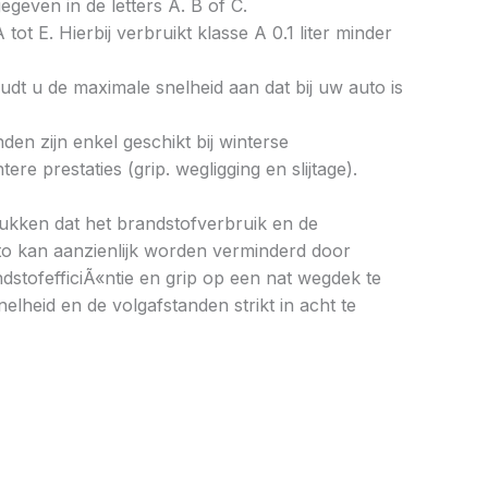
gegeven in de letters A. B of C.
tot E. Hierbij verbruikt klasse A 0.1 liter minder
dt u de maximale snelheid aan dat bij uw auto is
en zijn enkel geschikt bij winterse
 prestaties (grip. wegligging en slijtage).
drukken dat het brandstofverbruik en de
to kan aanzienlijk worden verminderd door
stofefficiÃ«ntie en grip op een nat wegdek te
elheid en de volgafstanden strikt in acht te