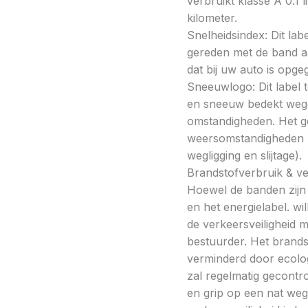
verbruikt klasse A 0.1 
kilometer.
Snelheidsindex: Dit la
gereden met de band a
dat bij uw auto is opge
Sneeuwlogo: Dit label t
en sneeuw bedekt wegde
omstandigheden. Het g
weersomstandigheden kan
wegligging en slijtage).
Brandstofverbruik & vei
Hoewel de banden zijn v
en het energielabel. w
de verkeersveiligheid 
bestuurder. Het brands
verminderd door ecolo
zal regelmatig gecontr
en grip op een nat weg