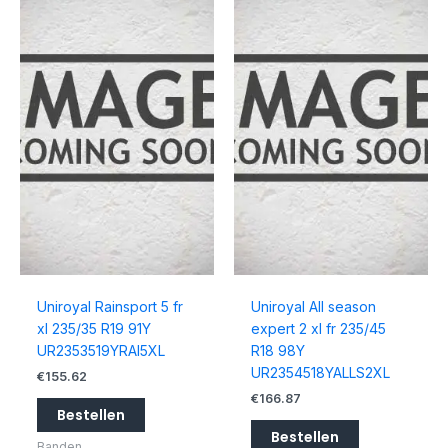
Uniroyal Rainsport 5 fr
Uniroyal All season
xl 235/35 R19 91Y
expert 2 xl fr 235/45
UR2353519YRAI5XL
R18 98Y
UR2354518YALLS2XL
€
155.62
€
166.87
Bestellen
Bestellen
Banden