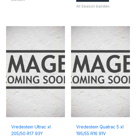
All Season banden
Vredestein Ultrac xl
Vredestein Quatrac 5 xl
205/50 R17 93Y
195/55 R16 91V