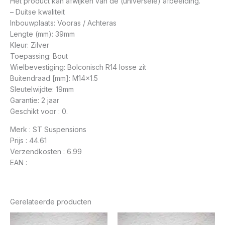
Het product kan afwijken van de (universele) afbeelding.
– Duitse kwaliteit
Inbouwplaats: Vooras / Achteras
Lengte (mm): 39mm
Kleur: Zilver
Toepassing: Bout
Wielbevestiging: Bolconisch R14 losse zit
Buitendraad [mm]: M14x1.5
Sleutelwijdte: 19mm
Garantie: 2 jaar
Geschikt voor : 0.
Merk : ST Suspensions
Prijs : 44.61
Verzendkosten : 6.99
EAN :
Gerelateerde producten