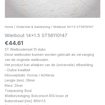
Home
/
Onderstel & Aandrijving
/ Wielbout 14×1.5 ST56110147
Wielbout 14×1.5 ST56110147
€
44.61
ST Wielboutenset 10 stuks
Deze wielbouten kunnen worden gebruikt als vervanging
van de originele wielbouten.
Het product kan afwijken van de (universele) afbeelding.
– Duitse kwaliteit
Inbouwplaats: Vooras / Achteras
Lengte (mm): 39mm
Kleur: Zilver
Toepassing: Bout
Wielbevestiging: Bolconisch R14 losse zit
Buitendraad [mm]: M14x1.5