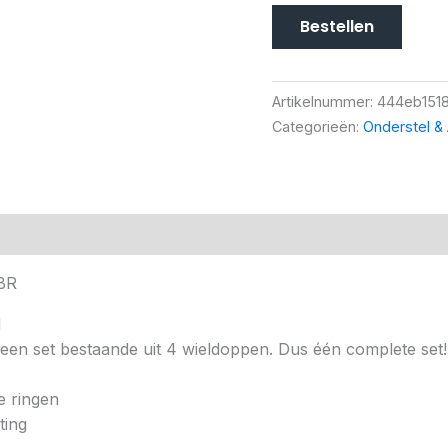
Bestellen
Artikelnummer:
444eb1518
Categorieën:
Onderstel & 
BR
d
 een set bestaande uit 4 wieldoppen. Dus één complete set!
e ringen
ting