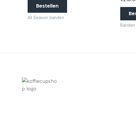
Bestellen
Be
All Season banden
Banden