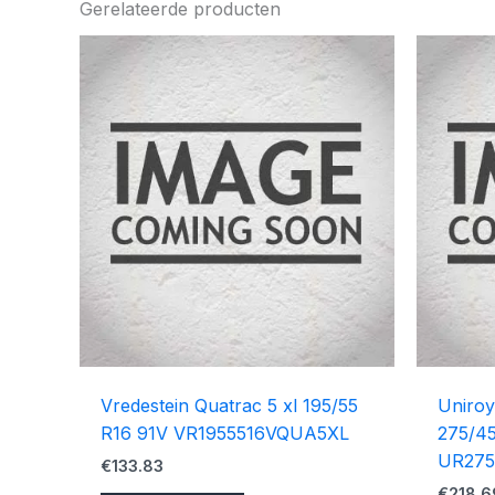
Gerelateerde producten
Vredestein Quatrac 5 xl 195/55
Uniroy
R16 91V VR1955516VQUA5XL
275/45
UR275
€
133.83
€
218.6