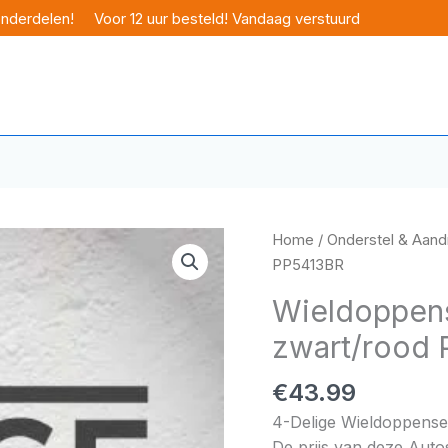
onderdelen!
Voor 12 uur besteld! Vandaag verstuurd
Home
/
Onderstel & Aandr
PP5413BR
Wieldoppens
zwart/rood
€
43.99
4-Delige Wieldoppense
De prijs van deze Auto