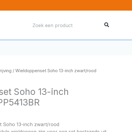
Zoeken
naar:
ijving
/ Wieldoppenset Soho 13-inch zwart/rood
et Soho 13-inch
 PP5413BR
t Soho 13-inch zwart/rood
style wieldoppen zijn voor een set bestaande uit