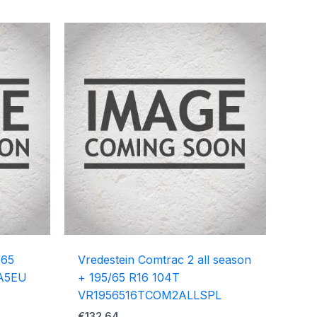
/65
Vredestein Comtrac 2 all season
A5EU
+ 195/65 R16 104T
VR1956516TCOM2ALLSPL
€
132.64