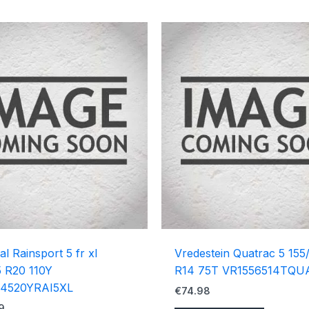
al Rainsport 5 fr xl
Vredestein Quatrac 5 155
 R20 110Y
R14 75T VR1556514TQU
4520YRAI5XL
€
74.98
9