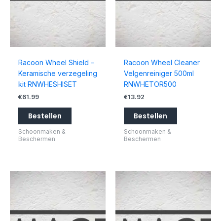
Racoon Wheel Shield –
Racoon Wheel Cleaner
Keramische verzegeling
Velgenreiniger 500ml
kit RNWHESHISET
RNWHETOR500
€
61.99
€
13.92
Bestellen
Bestellen
Schoonmaken &
Schoonmaken &
Beschermen
Beschermen