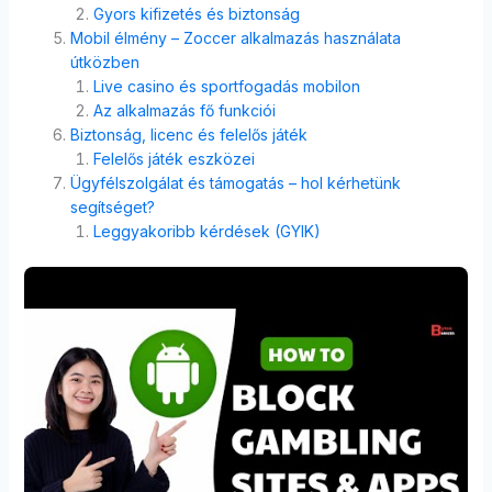
Gyors kifizetés és biztonság
Mobil élmény – Zoccer alkalmazás használata
útközben
Live casino és sportfogadás mobilon
Az alkalmazás fő funkciói
Biztonság, licenc és felelős játék
Felelős játék eszközei
Ügyfélszolgálat és támogatás – hol kérhetünk
segítséget?
Leggyakoribb kérdések (GYIK)