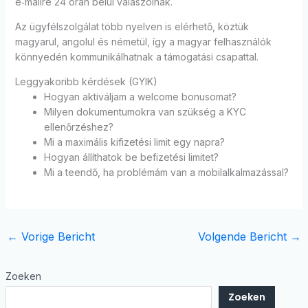
e‑mailre 24 órán belül válaszolnak.
Az ügyfélszolgálat több nyelven is elérhető, köztük
magyarul, angolul és németül, így a magyar felhasználók
könnyedén kommunikálhatnak a támogatási csapattal.
Leggyakoribb kérdések (GYIK)
Hogyan aktiváljam a welcome bonusomat?
Milyen dokumentumokra van szükség a KYC
ellenőrzéshez?
Mi a maximális kifizetési limit egy napra?
Hogyan állíthatok be befizetési limitet?
Mi a teendő, ha problémám van a mobilalkalmazással?
←
Vorige Bericht
Volgende Bericht
→
Zoeken
Zoeken