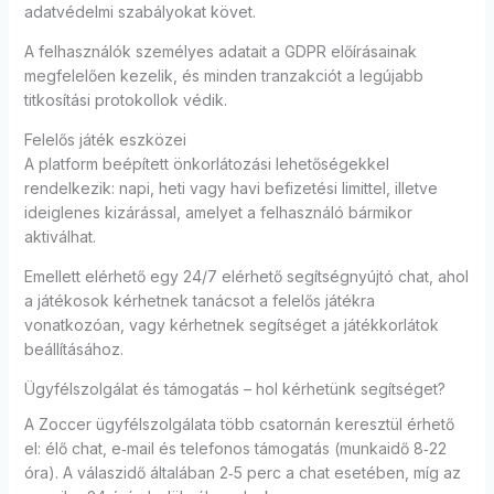
adatvédelmi szabályokat követ.
A felhasználók személyes adatait a GDPR előírásainak
megfelelően kezelik, és minden tranzakciót a legújabb
titkosítási protokollok védik.
Felelős játék eszközei
A platform beépített önkorlátozási lehetőségekkel
rendelkezik: napi, heti vagy havi befizetési limittel, illetve
ideiglenes kizárással, amelyet a felhasználó bármikor
aktiválhat.
Emellett elérhető egy 24/7 elérhető segítségnyújtó chat, ahol
a játékosok kérhetnek tanácsot a felelős játékra
vonatkozóan, vagy kérhetnek segítséget a játékkorlátok
beállításához.
Ügyfélszolgálat és támogatás – hol kérhetünk segítséget?
A Zoccer ügyfélszolgálata több csatornán keresztül érhető
el: élő chat, e‑mail és telefonos támogatás (munkaidő 8‑22
óra). A válaszidő általában 2‑5 perc a chat esetében, míg az