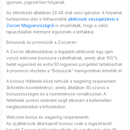
gyorsan, jogszerűen folyjanak.
Az ellenőrzés általában 24‑48 órát vesz igénybe. A folyamat
befejezése után a felhasználók
játékosok visszajelzései a
Zoccer Magyarországról
is olvashatják, hogy a valós
tapasztalatok mennyire egyeznek a leírtakkal.
Bónuszok és promóciók a Zocceren
A Zoccer alkalmazásban a legújabb játékosok egy igen
vonzó welcome bonuszra számíthatnak, amely akár 100 %
betét egyezést és extra 50 ingyenes pörgetést tartalmazhat.
A promóció részletei a “Bónuszok” menüpontban érhetők el.
A bónusz feltételei közé tartozik a wagering requirement
(kifizetési követelmény), amely általában 30‑szoros a
bonuszösszegre és a nyereményre vonatkozóan. A
feltételek pontos ismerete segít elkerülni a kellemetlen
meglepetéseket a kifizetéskor.
Welcome bonus és wagering requirements
Az új játékosok által kapott bonusz csak a regisztrációt
követő 7 napon belül igényelhető, és a befizetés után 48