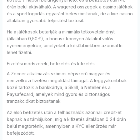
órán belül aktiválható. A wagered összegek a casino játékok
és a sportfogadás egyaránt beleszámítanak, de a live casino
általában gyorsabb teljesítést biztosít.
Ha a játékosok betartják a minimális tétkövetelményt
(általában 0,50 €), a bonusz könnyen átalakul valós
nyereményekbe, amelyeket a későbbiekben azonnal ki
lehet fizetni.
Fizetési módszerek, befizetés és kifizetés
A Zoccer alkalmazás számos népszerű magyar és
nemzetközi fizetési megoldást támogat. A leggyakoribbak
közé tartozik a bankkártya, a Skrill, a Neteller és a
Paysafecard, amelyek mind gyors és biztonságos
tranzakciókat biztosítanak.
Az első befizetés után a felhasználók azonnali credit-et
kapnak a számlájukon, míg a kifizetés általában 0‑24 órán
belül megtörténik, amennyiben a KYC ellenőrzés már
befejeződött.