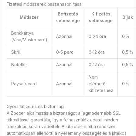
Fizetési módszerek összehasonlítása
Befizetés
Kifizetés
Módszer
Díjak
sebessége
sebessége
Bankkártya
Azonnal
0‑24 óra
0 %
(Visa/Mastercard)
Skrill
0‑5 perc
0‑12 óra
0,5 %
Neteller
Azonnal
0‑12 óra
0,5 %
Nem
Paysafecard
Azonnal
elérhető
0 %
kifizetéshez
Gyors kifizetés és biztonság
A Zoccer alkalmazás a biztonságot a legmodernebb SSL
titkosítással garantálja, így a felhasználók adatai minden
tranzakció során védettek. A kifizetés előtt a rendszer
automatikusan ellenőrzi a nyeremény összegét és a játékos