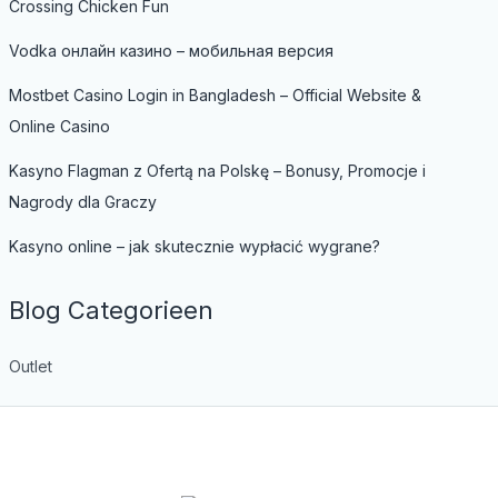
Crossing Chicken Fun
Vodka онлайн казино – мобильная версия
Mostbet Casino Login in Bangladesh – Official Website &
Online Casino
Kasyno Flagman z Ofertą na Polskę – Bonusy, Promocje i
Nagrody dla Graczy
Kasyno online – jak skutecznie wypłacić wygrane?
Blog Categorieen
Outlet