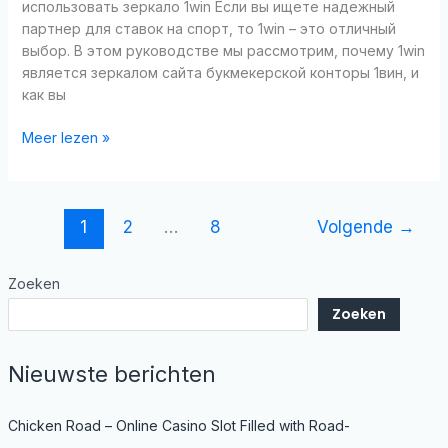
использовать зеркало 1win Если вы ищете надежный
партнер для ставок на спорт, то 1win – это отличный
выбор. В этом руководстве мы рассмотрим, почему 1win
является зеркалом сайта букмекерской конторы 1вин, и
как вы
1win
Meer lezen »
—
зеркало
сайта
букмекерской
1
2
…
8
Volgende
→
конторы
1вин
Zoeken
Zoeken
Nieuwste berichten
Chicken Road – Online Casino Slot Filled with Road-