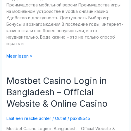
Fun
Преимущества мобильной версии Преимущества игры
на мобильном устройстве в vodka онлайн казино
Удобство и доступность Доступность Выбор игр
Бонусы и вознаграждения В последние годы, интернет-
казино стали все более популярными, и это
неудивительно. Вода казино – это не только способ
играть в
Vodka
Meer lezen »
онлайн
казино
–
Mostbet Casino Login in
мобильная
версия
Bangladesh – Official
Website & Online Casino
Laat een reactie achter
/
Outlet
/
pax88545
Mostbet Casino Login in Bangladesh – Official Website &