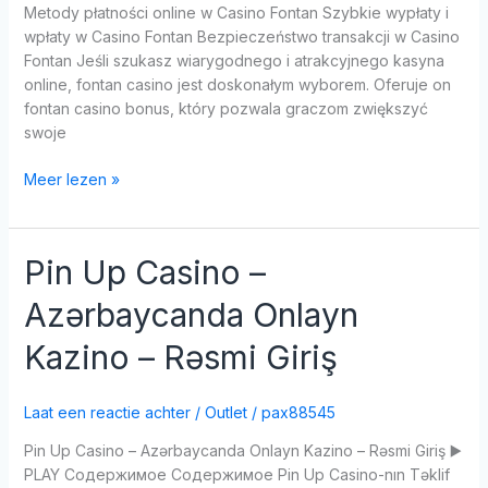
Metody płatności online w Casino Fontan Szybkie wypłaty i
wpłaty w Casino Fontan Bezpieczeństwo transakcji w Casino
Fontan Jeśli szukasz wiarygodnego i atrakcyjnego kasyna
online, fontan casino jest doskonałym wyborem. Oferuje on
fontan casino bonus, który pozwala graczom zwiększyć
swoje
Casino
Meer lezen »
Fontan
dla
polskich
Pin Up Casino –
użytkowników
–
Azərbaycanda Onlayn
Dostępne
metody
Kazino – Rəsmi Giriş
płatności
i
Laat een reactie achter
/
Outlet
/
pax88545
szybkie
transakcje
Pin Up Casino – Azərbaycanda Onlayn Kazino – Rəsmi Giriş ▶️
PLAY Содержимое Содержимое Pin Up Casino-nın Təklif