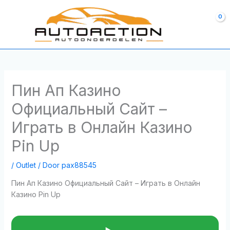
Ga
naar
de
inhoud
Пин Ап Казино
Официальный Сайт –
Играть в Онлайн Казино
Pin Up
/
Outlet
/ Door
pax88545
Пин Ап Казино Официальный Сайт – Играть в Онлайн
Казино Pin Up