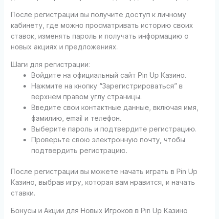
После регистрации вы получите доступ к личному
кабинету, где можно просматривать историю своих
ставок, изменять пароль и получать информацию о
новых акциях и предложениях.
Шаги для регистрации:
Войдите на официальный сайт Pin Up Казино.
Нажмите на кнопку “Зарегистрироваться” в
верхнем правом углу страницы.
Введите свои контактные данные, включая имя,
фамилию, email и телефон.
Выберите пароль и подтвердите регистрацию.
Проверьте свою электронную почту, чтобы
подтвердить регистрацию.
После регистрации вы можете начать играть в Pin Up
Казино, выбрав игру, которая вам нравится, и начать
ставки.
Бонусы и Акции для Новых Игроков в Pin Up Казино