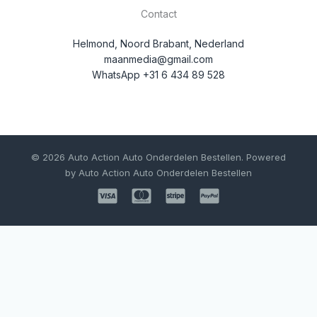
Contact
Helmond, Noord Brabant, Nederland
maanmedia@gmail.com
WhatsApp +31 6 434 89 528
© 2026 Auto Action Auto Onderdelen Bestellen. Powered
by Auto Action Auto Onderdelen Bestellen