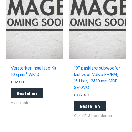
Versterker Installatie Kit
10″ pasklare subwoofer
10 qmm² WK10
kist voor Volvo FH/FM,
15 Liter, 12&19 mm MDF
€
32.99
SE10VO
Bestellen
€
172.99
Audio kabels
Bestellen
Car HIFI & toebehoren