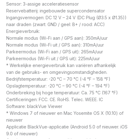
Sensor: 3-assige acceleratiesensor
Reservebatterij: ingebouwde supercondensator
Ingangsvermogen: DC 12 V – 24 V (DC Plug (Ø3.5 x Ø1.35))
naar draden (zwart: GND / geel: B+ / rood: ACC)
Energieverbruik:
Normale modus (Wi-Fi aan / GPS aan): 350mA/uur
Normale modus (Wi-Fi uit / GPS aan): 310mA/uur
Parkeermodus (Wi-Fi aan / GPS uit): 265mA/uur
Parkeermodus (Wi-Fi uit / GPS uit): 225mA/uur
* Werkelijke energieverbruik kan variëren afhankelijk
van de gebruiks- en omgevingsomstandigheden.
Bedrijfstemperatuur: -20 °C – 70 °C (-4 °F – 158 °F)
Opslagtemperatuur: -20 °C – 90 °C (-4 °F – 194 °F)
Onderbreking bij hoge temperatuur: Ca. 75 °C (167 °F)
Certificeringen: FCC. CE. RoHS. Telec. WEEE. IC
Software: blackVue Viewer
* Windows 7 of nieuwer en Mac Yosemite OS X (10.10) of
nieuwer
Applicatie BlackVue-applicatie (Android 5.0 of nieuwer. iOS
9.0 of nieuwer)