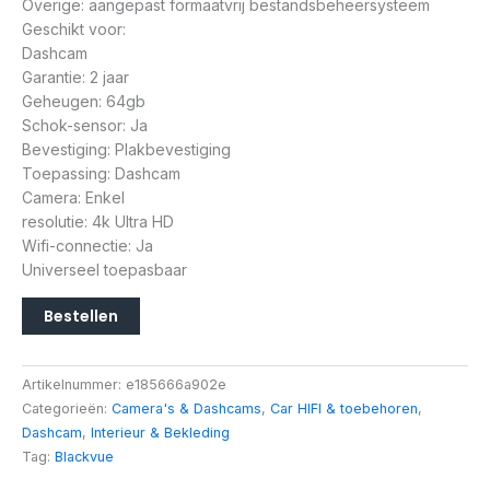
Overige: aangepast formaatvrij bestandsbeheersysteem
Geschikt voor:
Dashcam
Garantie: 2 jaar
Geheugen: 64gb
Schok-sensor: Ja
Bevestiging: Plakbevestiging
Toepassing: Dashcam
Camera: Enkel
resolutie: 4k Ultra HD
Wifi-connectie: Ja
Universeel toepasbaar
Bestellen
Artikelnummer:
e185666a902e
Categorieën:
Camera's & Dashcams
,
Car HIFI & toebehoren
,
Dashcam
,
Interieur & Bekleding
Tag:
Blackvue