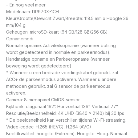
– En nog veel meer
Modelnaam: DR970X-1CH
Kleur/Grootte/Gewicht Zwart/Breedte: 118.5 mm x Hoogte 36
mm/104 g
Geheugen: microSD-kaart (64 GB/128 GB/256 GB)
Opnamemodi
Normale opname. Activiteitsopname (wanneer botsing
wordt gedetecteerd in normale en parkeermodus).
Handmatige opname en Parkeeropname (wanneer
beweging wordt gedetecteerd)
* Wanneer u een bedrade voedingskabel gebruikt. zal
ACC+ de parkeermodus activeren. Wanneer u andere
methoden gebruikt. zal G sensor de parkeermodus
activeren.
Camera: 8-megapixel CMOS-sensor
Kijkhoek: diagonaal 162°. Horizontaal 136°. Verticaal 77°
Resolutie/Beeldsnelheid: 4K UHD (3840 x 2140) bij 30 fps
* De beeldsnelheid kan verschillen tijdens Wi-Fi-streaming.
Video-codec: H.265 (HEVC). H.264 (AVC)
Beeldkwaliteit: hoogste (Extreem). Hoogste. Hoog. Normaal