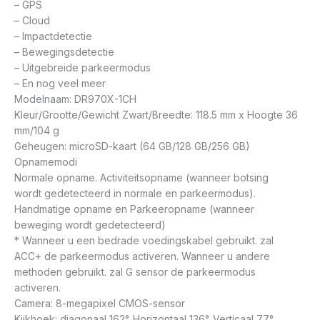
– GPS
– Cloud
– Impactdetectie
– Bewegingsdetectie
– Uitgebreide parkeermodus
– En nog veel meer
Modelnaam: DR970X-1CH
Kleur/Grootte/Gewicht Zwart/Breedte: 118.5 mm x Hoogte 36
mm/104 g
Geheugen: microSD-kaart (64 GB/128 GB/256 GB)
Opnamemodi
Normale opname. Activiteitsopname (wanneer botsing
wordt gedetecteerd in normale en parkeermodus).
Handmatige opname en Parkeeropname (wanneer
beweging wordt gedetecteerd)
* Wanneer u een bedrade voedingskabel gebruikt. zal
ACC+ de parkeermodus activeren. Wanneer u andere
methoden gebruikt. zal G sensor de parkeermodus
activeren.
Camera: 8-megapixel CMOS-sensor
Kijkhoek: diagonaal 162°. Horizontaal 136°. Verticaal 77°