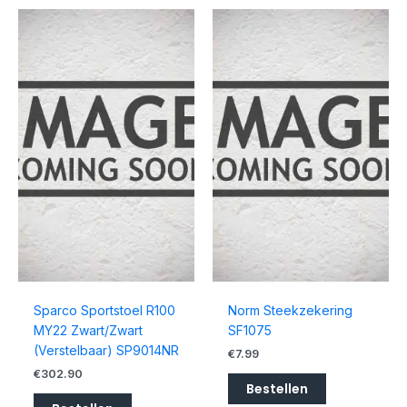
Sparco Sportstoel R100
Norm Steekzekering
MY22 Zwart/Zwart
SF1075
(Verstelbaar) SP9014NR
€
7.99
€
302.90
Bestellen