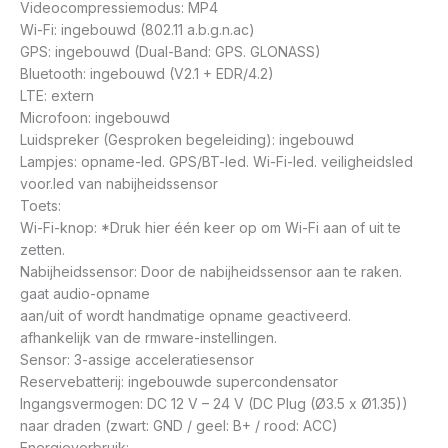
Videocompressiemodus: MP4
Wi-Fi: ingebouwd (802.11 a.b.g.n.ac)
GPS: ingebouwd (Dual-Band: GPS. GLONASS)
Bluetooth: ingebouwd (V2.1 + EDR/4.2)
LTE: extern
Microfoon: ingebouwd
Luidspreker (Gesproken begeleiding): ingebouwd
Lampjes: opname-led. GPS/BT-led. Wi-Fi-led. veiligheidsled
voor.led van nabijheidssensor
Toets:
Wi-Fi-knop: *Druk hier één keer op om Wi-Fi aan of uit te
zetten.
Nabijheidssensor: Door de nabijheidssensor aan te raken.
gaat audio-opname
aan/uit of wordt handmatige opname geactiveerd.
afhankelijk van de rmware-instellingen.
Sensor: 3-assige acceleratiesensor
Reservebatterij: ingebouwde supercondensator
Ingangsvermogen: DC 12 V – 24 V (DC Plug (Ø3.5 x Ø1.35))
naar draden (zwart: GND / geel: B+ / rood: ACC)
Energieverbruik: