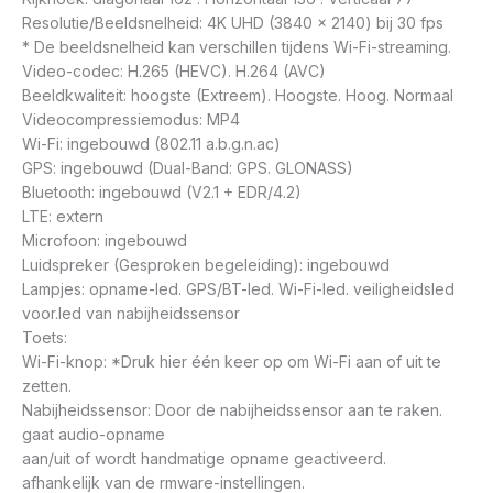
Resolutie/Beeldsnelheid: 4K UHD (3840 x 2140) bij 30 fps
* De beeldsnelheid kan verschillen tijdens Wi-Fi-streaming.
Video-codec: H.265 (HEVC). H.264 (AVC)
Beeldkwaliteit: hoogste (Extreem). Hoogste. Hoog. Normaal
Videocompressiemodus: MP4
Wi-Fi: ingebouwd (802.11 a.b.g.n.ac)
GPS: ingebouwd (Dual-Band: GPS. GLONASS)
Bluetooth: ingebouwd (V2.1 + EDR/4.2)
LTE: extern
Microfoon: ingebouwd
Luidspreker (Gesproken begeleiding): ingebouwd
Lampjes: opname-led. GPS/BT-led. Wi-Fi-led. veiligheidsled
voor.led van nabijheidssensor
Toets:
Wi-Fi-knop: *Druk hier één keer op om Wi-Fi aan of uit te
zetten.
Nabijheidssensor: Door de nabijheidssensor aan te raken.
gaat audio-opname
aan/uit of wordt handmatige opname geactiveerd.
afhankelijk van de rmware-instellingen.