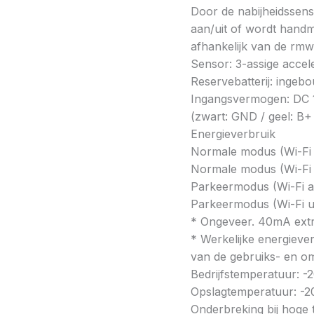
Door de nabijheidssen
aan/uit of wordt hand
afhankelijk van de rmwa
Sensor: 3-assige accel
Reservebatterij: inge
Ingangsvermogen: DC 1
(zwart: GND / geel: B+
Energieverbruik
Normale modus (Wi-Fi
Normale modus (Wi-Fi 
Parkeermodus (Wi-Fi a
Parkeermodus (Wi-Fi ui
* Ongeveer. 40mA extr
* Werkelijke energiever
van de gebruiks- en o
Bedrijfstemperatuur: -2
Opslagtemperatuur: -20
Onderbreking bij hoge 