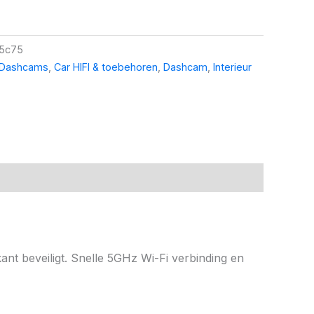
5c75
 Dashcams
,
Car HIFI & toebehoren
,
Dashcam
,
Interieur
nt beveiligt. Snelle 5GHz Wi-Fi verbinding en