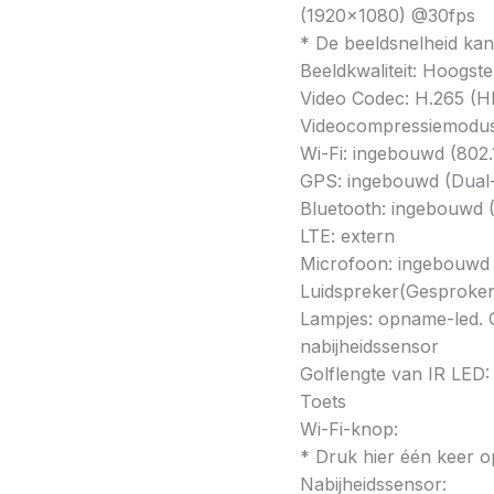
(1920×1080) @30fps
* De beeldsnelheid kan 
Beeldkwaliteit: Hoogst
Video Codec: H.265 (H
Videocompressiemodu
Wi-Fi: ingebouwd (802.1
GPS: ingebouwd (Dua
Bluetooth: ingebouwd (
LTE: extern
Microfoon: ingebouwd
Luidspreker(Gesproken
Lampjes: opname-led. GP
nabijheidssensor
Golflengte van IR LED:
Toets
Wi-Fi-knop:
* Druk hier één keer op
Nabijheidssensor: