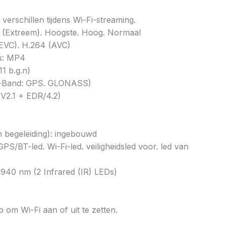
verschillen tijdens Wi-Fi-streaming.
e (Extreem). Hoogste. Hoog. Normaal
EVC). H.264 (AVC)
s: MP4
1 b.g.n)
l-Band: GPS. GLONASS)
V2.1 + EDR/4.2)
 begeleiding): ingebouwd
S/BT-led. Wi-Fi-led. veiligheidsled voor. led van
 940 nm (2 Infrared (IR) LEDs)
 om Wi-Fi aan of uit te zetten.