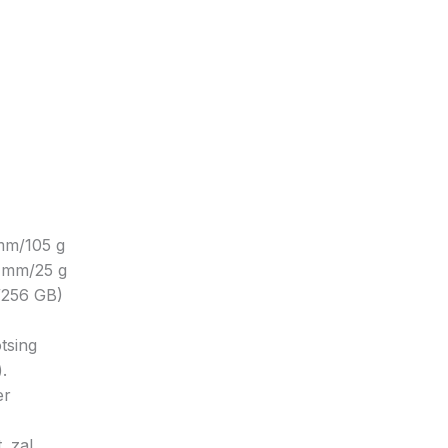
mm/105 g
5 mm/25 g
/256 GB)
tsing
.
er
. zal