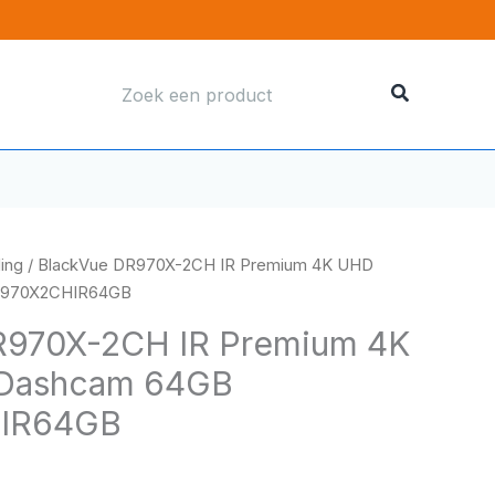
Zoeken
naar:
ding
/ BlackVue DR970X-2CH IR Premium 4K UHD
R970X2CHIR64GB
R970X-2CH IR Premium 4K
Dashcam 64GB
IR64GB