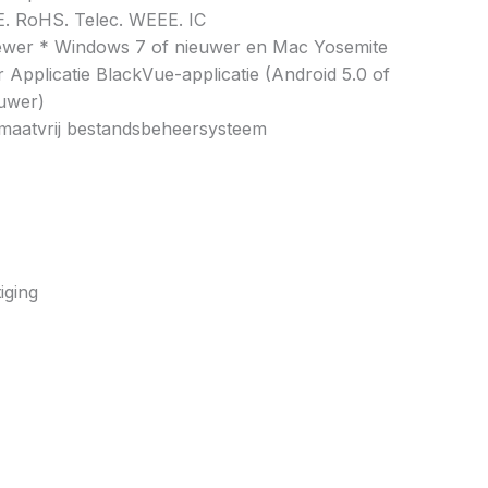
CE. RoHS. Telec. WEEE. IC
ewer * Windows 7 of nieuwer en Mac Yosemite
 Applicatie BlackVue-applicatie (Android 5.0 of
euwer)
rmaatvrij bestandsbeheersysteem
iging