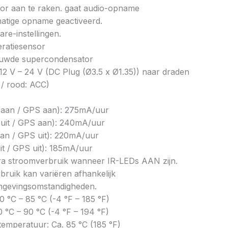
sor aan te raken. gaat audio-opname
matige opname geactiveerd.
re-instellingen.
eratiesensor
bouwde supercondensator
2 V – 24 V (DC Plug (Ø3.5 x Ø1.35)) naar draden
 / rood: ACC)
 aan / GPS aan): 275mA/uur
uit / GPS aan): 240mA/uur
an / GPS uit): 220mA/uur
t / GPS uit): 185mA/uur
a stroomverbruik wanneer IR-LEDs AAN zijn.
bruik kan variëren afhankelijk
mgevingsomstandigheden.
0 °C – 85 °C (-4 °F – 185 °F)
 °C – 90 °C (-4 °F – 194 °F)
temperatuur: Ca. 85 °C (185 °F)