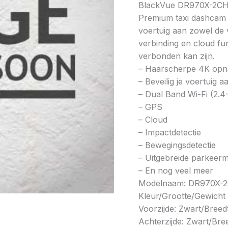
BlackVue DR970X-2CH
Premium taxi dashcam 
voertuig aan zowel de 
verbinding en cloud fun
verbonden kan zijn.
– Haarscherpe 4K opna
– Beveilig je voertuig 
– Dual Band Wi-Fi (2.
– GPS
– Cloud
– Impactdetectie
– Bewegingsdetectie
– Uitgebreide parkeer
– En nog veel meer
Modelnaam: DR970X-2
Kleur/Grootte/Gewicht
Voorzijde: Zwart/Bree
Achterzijde: Zwart/Br