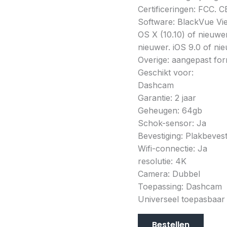
Certificeringen: FCC. 
Software: BlackVue Vi
OS X (10.10) of nieuwer
nieuwer. iOS 9.0 of ni
Overige: aangepast fo
Geschikt voor:
Dashcam
Garantie: 2 jaar
Geheugen: 64gb
Schok-sensor: Ja
Bevestiging: Plakbevest
Wifi-connectie: Ja
resolutie: 4K
Camera: Dubbel
Toepassing: Dashcam
Universeel toepasbaar
Bestellen