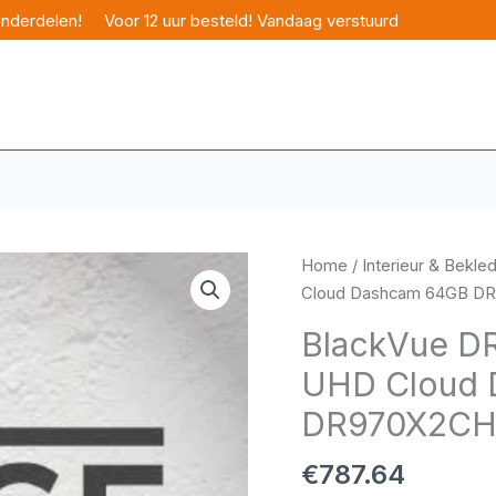
onderdelen!
Voor 12 uur besteld! Vandaag verstuurd
Home
/
Interieur & Bekle
Cloud Dashcam 64GB D
BlackVue D
UHD Cloud 
DR970X2CH
€
787.64