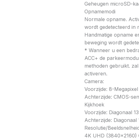
Geheugen microSD-kaa
Opnamemodi
Normale opname. Activ
wordt gedetecteerd in
Handmatige opname e
beweging wordt gedete
* Wanneer u een bedra
ACC+ de parkeermodus
methoden gebruikt. za
activeren.
Camera:
Voorzijde: 8-Megapix
Achterzijde: CMOS-sens
Kijkhoek
Voorzijde: Diagonaal 139
Achterzijde: Diagonaal 
Resolutie/Beeldsnelheid
4K UHD (3840×2160) @