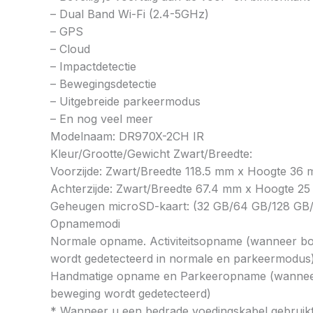
– Dual Band Wi-Fi (2.4-5GHz)
– GPS
– Cloud
– Impactdetectie
– Bewegingsdetectie
– Uitgebreide parkeermodus
– En nog veel meer
Modelnaam: DR970X-2CH IR
Kleur/Grootte/Gewicht Zwart/Breedte:
Voorzijde: Zwart/Breedte 118.5 mm x Hoogte 36 
Achterzijde: Zwart/Breedte 67.4 mm x Hoogte 2
Geheugen microSD-kaart: (32 GB/64 GB/128 GB
Opnamemodi
Normale opname. Activiteitsopname (wanneer bo
wordt gedetecteerd in normale en parkeermodus)
Handmatige opname en Parkeeropname (wanne
beweging wordt gedetecteerd)
* Wanneer u een bedrade voedingskabel gebruikt