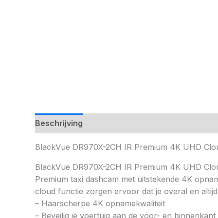
Beschrijving
BlackVue DR970X-2CH IR Premium 4K UHD C
BlackVue DR970X-2CH IR Premium 4K UHD Cl
Premium taxi dashcam met uitstekende 4K opnamek
cloud functie zorgen ervoor dat je overal en altij
– Haarscherpe 4K opnamekwaliteit
– Beveilig je voertuig aan de voor- en binnenkant