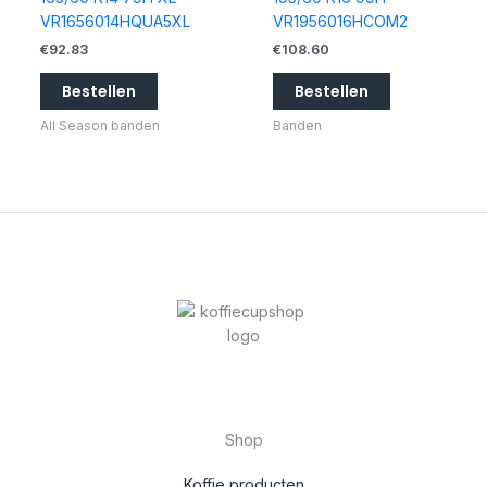
VR1656014HQUA5XL
VR1956016HCOM2
€
92.83
€
108.60
Bestellen
Bestellen
All Season banden
Banden
Shop
Koffie producten