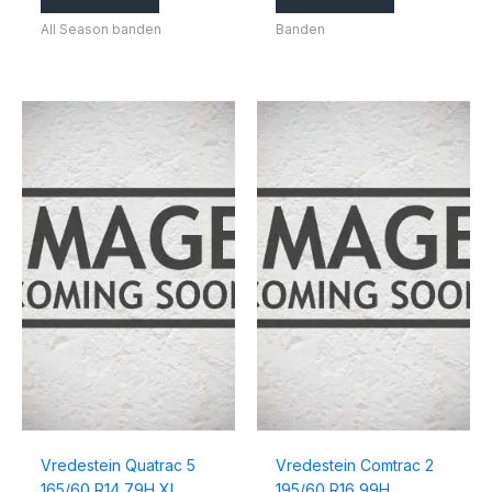
All Season banden
Banden
Vredestein Quatrac 5
Vredestein Comtrac 2
165/60 R14 79H XL
195/60 R16 99H