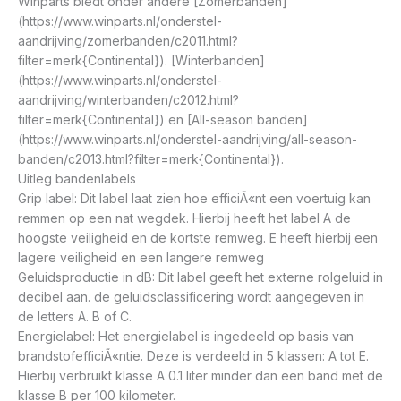
Winparts biedt onder andere [Zomerbanden]
(https://www.winparts.nl/onderstel-
aandrijving/zomerbanden/c2011.html?
filter=merk{Continental}). [Winterbanden]
(https://www.winparts.nl/onderstel-
aandrijving/winterbanden/c2012.html?
filter=merk{Continental}) en [All-season banden]
(https://www.winparts.nl/onderstel-aandrijving/all-season-
banden/c2013.html?filter=merk{Continental}).
Uitleg bandenlabels
Grip label: Dit label laat zien hoe efficiÃ«nt een voertuig kan
remmen op een nat wegdek. Hierbij heeft het label A de
hoogste veiligheid en de kortste remweg. E heeft hierbij een
lagere veiligheid en een langere remweg
Geluidsproductie in dB: Dit label geeft het externe rolgeluid in
decibel aan. de geluidsclassificering wordt aangegeven in
de letters A. B of C.
Energielabel: Het energielabel is ingedeeld op basis van
brandstofefficiÃ«ntie. Deze is verdeeld in 5 klassen: A tot E.
Hierbij verbruikt klasse A 0.1 liter minder dan een band met de
klasse B per 100 kilometer.