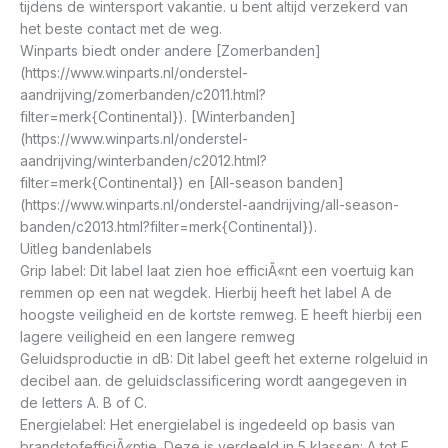
tijdens de wintersport vakantie. u bent altijd verzekerd van
het beste contact met de weg.
Winparts biedt onder andere [Zomerbanden]
(https://www.winparts.nl/onderstel-
aandrijving/zomerbanden/c2011.html?
filter=merk{Continental}). [Winterbanden]
(https://www.winparts.nl/onderstel-
aandrijving/winterbanden/c2012.html?
filter=merk{Continental}) en [All-season banden]
(https://www.winparts.nl/onderstel-aandrijving/all-season-
banden/c2013.html?filter=merk{Continental}).
Uitleg bandenlabels
Grip label: Dit label laat zien hoe efficiÃ«nt een voertuig kan
remmen op een nat wegdek. Hierbij heeft het label A de
hoogste veiligheid en de kortste remweg. E heeft hierbij een
lagere veiligheid en een langere remweg
Geluidsproductie in dB: Dit label geeft het externe rolgeluid in
decibel aan. de geluidsclassificering wordt aangegeven in
de letters A. B of C.
Energielabel: Het energielabel is ingedeeld op basis van
brandstofefficiÃ«ntie. Deze is verdeeld in 5 klassen: A tot E.