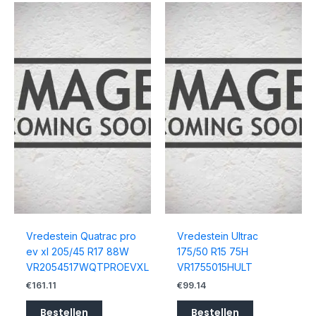
Vredestein Quatrac pro
Vredestein Ultrac
ev xl 205/45 R17 88W
175/50 R15 75H
VR2054517WQTPROEVXL
VR1755015HULT
€
161.11
€
99.14
Bestellen
Bestellen