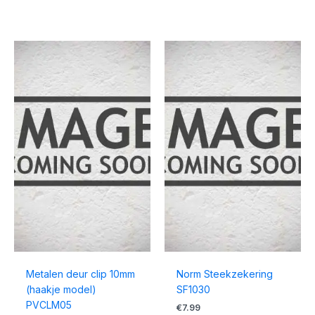
Metalen deur clip 10mm
Norm Steekzekering
(haakje model)
SF1030
PVCLM05
€
7.99