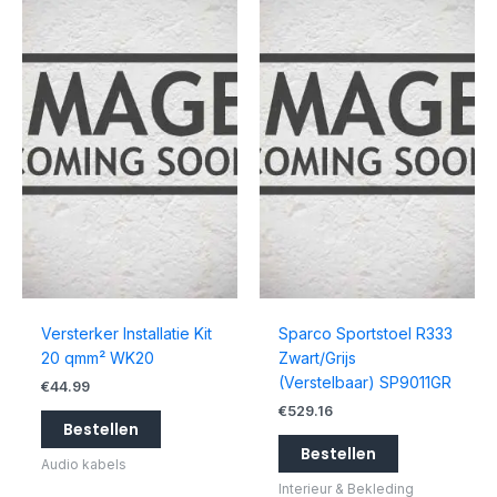
Versterker Installatie Kit
Sparco Sportstoel R333
20 qmm² WK20
Zwart/Grijs
(Verstelbaar) SP9011GR
€
44.99
€
529.16
Bestellen
Bestellen
Audio kabels
Interieur & Bekleding