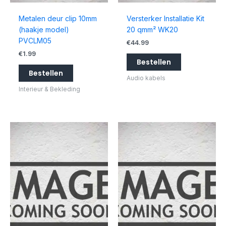
Metalen deur clip 10mm
Versterker Installatie Kit
(haakje model)
20 qmm² WK20
PVCLM05
€
44.99
€
1.99
Bestellen
Bestellen
Audio kabels
Interieur & Bekleding