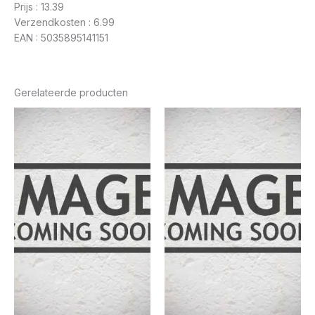
Prijs : 13.39
Verzendkosten : 6.99
EAN : 5035895141151
Gerelateerde producten