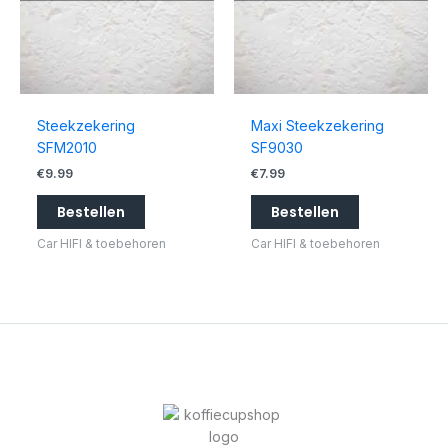
Steekzekering
Maxi Steekzekering
SFM2010
SF9030
€
9.99
€
7.99
Bestellen
Bestellen
Car HIFI & toebehoren
Car HIFI & toebehoren