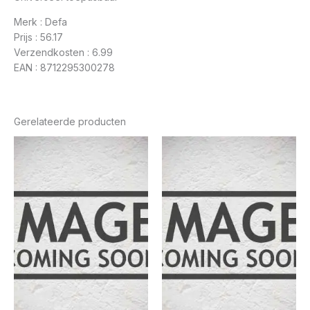
Merk : Defa
Prijs : 56.17
Verzendkosten : 6.99
EAN : 8712295300278
Gerelateerde producten