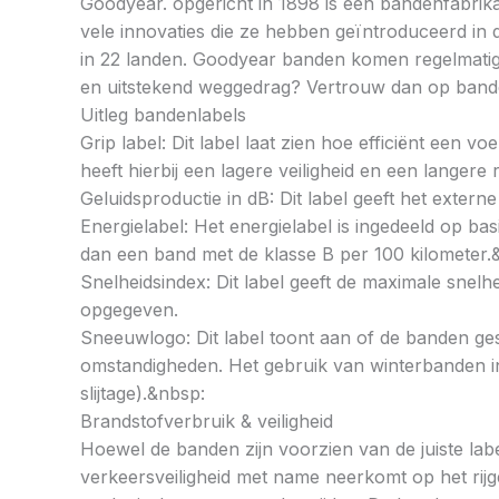
Goodyear. opgericht in 1898 is een bandenfabrika
vele innovaties die ze hebben geïntroduceerd in 
in 22 landen. Goodyear banden komen regelmatig a
en uitstekend weggedrag? Vertrouw dan op ban
Uitleg bandenlabels
Grip label: Dit label laat zien hoe efficiënt een 
heeft hierbij een lagere veiligheid en een langer
Geluidsproductie in dB: Dit label geeft het externe
Energielabel: Het energielabel is ingedeeld op basi
dan een band met de klasse B per 100 kilometer.
Snelheidsindex: Dit label geeft de maximale snel
opgegeven.
Sneeuwlogo: Dit label toont aan of de banden ges
omstandigheden. Het gebruik van winterbanden in 
slijtage).&nbsp:
Brandstofverbruik & veiligheid
Hoewel de banden zijn voorzien van de juiste labe
verkeersveiligheid met name neerkomt op het rij