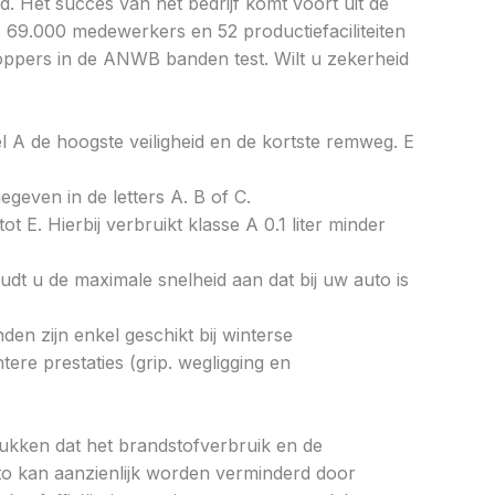
. Het succes van het bedrijf komt voort uit de
. 69.000 medewerkers en 52 productiefaciliteiten
toppers in de ANWB banden test. Wilt u zekerheid
bel A de hoogste veiligheid en de kortste remweg. E
gegeven in de letters A. B of C.
ot E. Hierbij verbruikt klasse A 0.1 liter minder
dt u de maximale snelheid aan dat bij uw auto is
en zijn enkel geschikt bij winterse
re prestaties (grip. wegligging en
drukken dat het brandstofverbruik en de
to kan aanzienlijk worden verminderd door