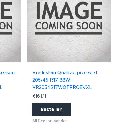
 season
Vredestein Quatrac pro ev xl
205/45 R17 88W
L
VR2054517WQTPROEVXL
€
161.11
Bestellen
All Season banden