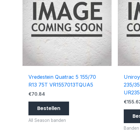
Vredestein Quatrac 5 155/70
Uniroy
R13 75T VR1557013TQUA5
235/35
UR235
€
70.84
€
155.6
Bestellen
Be
All Season banden
Banden