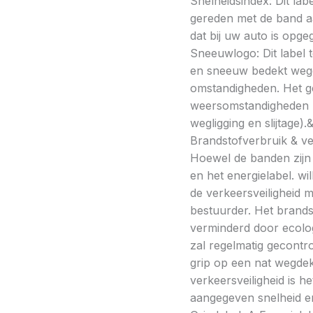
Snelheidsindex: Dit la
gereden met de band a
dat bij uw auto is opge
Sneeuwlogo: Dit label t
en sneeuw bedekt wegde
omstandigheden. Het g
weersomstandigheden kan
wegligging en slijtage).
Brandstofverbruik & vei
Hoewel de banden zijn v
en het energielabel. w
de verkeersveiligheid 
bestuurder. Het brands
verminderd door ecolo
zal regelmatig gecontr
grip op een nat wegdek 
verkeersveiligheid is h
aangegeven snelheid en