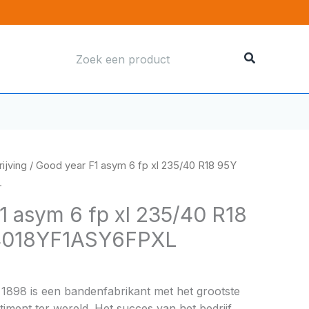
Zoeken
naar:
ijving
/ Good year F1 asym 6 fp xl 235/40 R18 95Y
L
1 asym 6 fp xl 235/40 R18
4018YF1ASY6FPXL
 1898 is een bandenfabrikant met het grootste
ment ter wereld. Het succes van het bedrijf