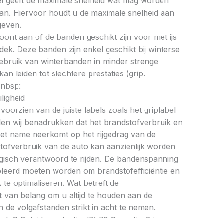
bel geeft de maximale snelheid wat mag worden
an. Hiervoor houdt u de maximale snelheid aan
geven.
oont aan of de banden geschikt zijn voor met ijs
k. Deze banden zijn enkel geschikt bij winterse
ebruik van winterbanden in minder strenge
 leiden tot slechtere prestaties (grip.
&nbsp:
ligheid
oorzien van de juiste labels zoals het griplabel
illen wij benadrukken dat het brandstofverbruik en
met name neerkomt op het rijgedrag van de
tofverbruik van de auto kan aanzienlijk worden
gisch verantwoord te rijden. De bandenspanning
oleerd moeten worden om brandstofefficiëntie en
te optimaliseren. Wat betreft de
et van belang om u altijd te houden aan de
 de volgafstanden strikt in acht te nemen.