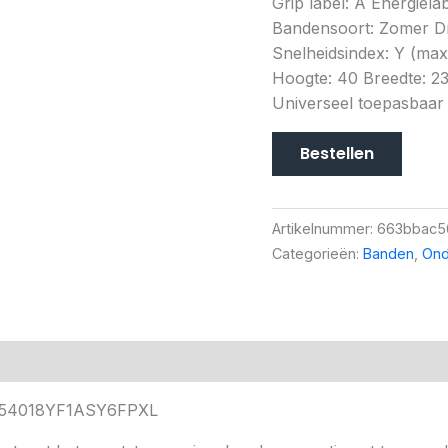
Grip label: A Energiela
Bandensoort: Zomer D
Snelheidsindex: Y (max
Hoogte: 40 Breedte: 2
Universeel toepasbaar
Bestellen
Artikelnummer:
663bbac5
Categorieën:
Banden
,
Ond
Y2354018YF1ASY6FPXL