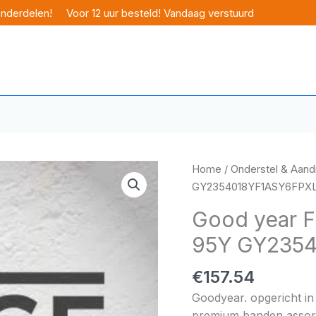
onderdelen!
Voor 12 uur besteld! Vandaag verstuurd
Home
/
Onderstel & Aandr
GY2354018YF1ASY6FPX
Good year F
95Y GY235
€
157.54
Goodyear. opgericht in
premium banden assorti