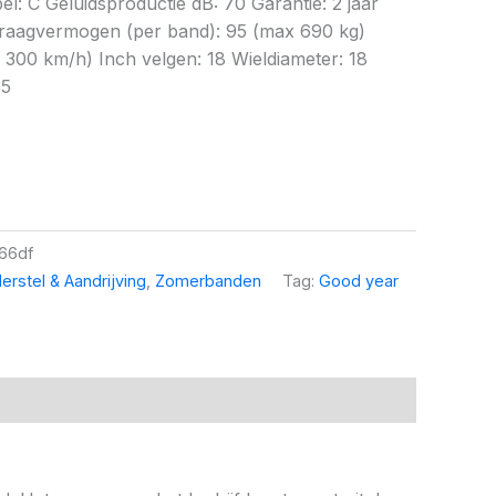
bel: C Geluidsproductie dB: 70 Garantie: 2 jaar
raagvermogen (per band): 95 (max 690 kg)
 300 km/h) Inch velgen: 18 Wieldiameter: 18
35
66df
erstel & Aandrijving
,
Zomerbanden
Tag:
Good year