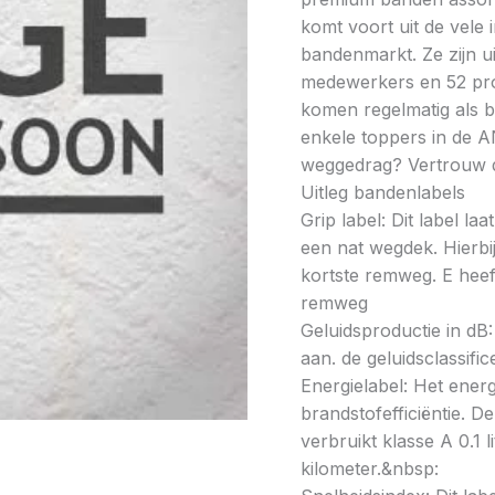
komt voort uit de vele
bandenmarkt. Ze zijn u
medewerkers en 52 prod
komen regelmatig als be
enkele toppers in de A
weggedrag? Vertrouw 
Uitleg bandenlabels
Grip label: Dit label l
een nat wegdek. Hierbij
kortste remweg. E heeft
remweg
Geluidsproductie in dB: 
aan. de geluidsclassifi
Energielabel: Het energ
brandstofefficiëntie. De
verbruikt klasse A 0.1 
kilometer.&nbsp: