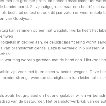
nt met het grootste premium banden assortiment ter wereld
de bandenmarkt. Ze zijn uitgegroeid naar een bedrijf met ca
ls beste uit de test en ook dit jaar zaten er weer enkele 
den van Goodyear.
voertuig kan remmen op een nat wegdek. Hierbij heeft het la
e remweg
 rolgeluid in decibel aan. de geluidsclassificering wordt aan
s van brandstofefficiëntie. Deze is verdeeld in 5 klassen: A t
&nbsp:
heid wat mag worden gereden met de band aan. Hiervoor hou
chikt zijn voor met ijs en sneeuw bedekt wegdek. Deze band
minder strenge weersomstandigheden kan leiden tot slechte
ls zoals het griplabel en het energielabel. willen wij bena
gedrag van de bestuurder. Het brandstofverbruik van de au