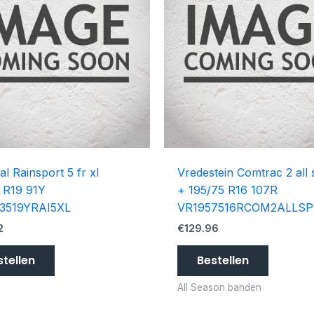
al Rainsport 5 fr xl
Vredestein Comtrac 2 all
 R19 91Y
+ 195/75 R16 107R
3519YRAI5XL
VR1957516RCOM2ALLSP
2
€
129.96
stellen
Bestellen
All Season banden