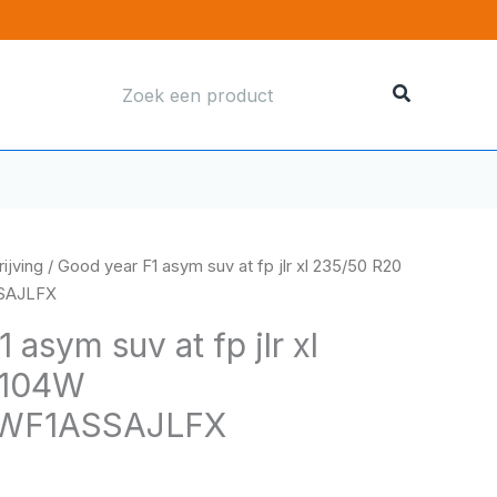
Zoeken
naar:
ijving
/ Good year F1 asym suv at fp jlr xl 235/50 R20
SAJLFX
 asym suv at fp jlr xl
 104W
WF1ASSAJLFX