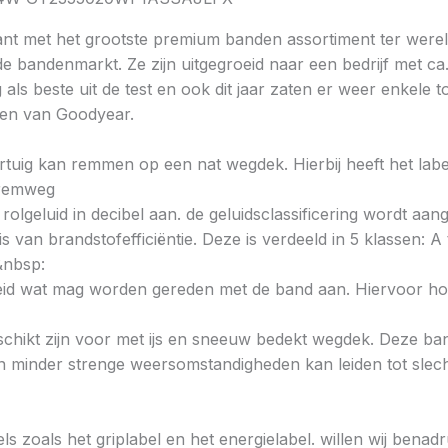
nt met het grootste premium banden assortiment ter wereld
de bandenmarkt. Ze zijn uitgegroeid naar een bedrijf met ca
ls beste uit de test en ook dit jaar zaten er weer enkele 
den van Goodyear.
voertuig kan remmen op een nat wegdek. Hierbij heeft het la
e remweg
 rolgeluid in decibel aan. de geluidsclassificering wordt aan
s van brandstofefficiëntie. Deze is verdeeld in 5 klassen: A t
&nbsp:
heid wat mag worden gereden met de band aan. Hiervoor hou
chikt zijn voor met ijs en sneeuw bedekt wegdek. Deze band
minder strenge weersomstandigheden kan leiden tot slechte
ls zoals het griplabel en het energielabel. willen wij bena