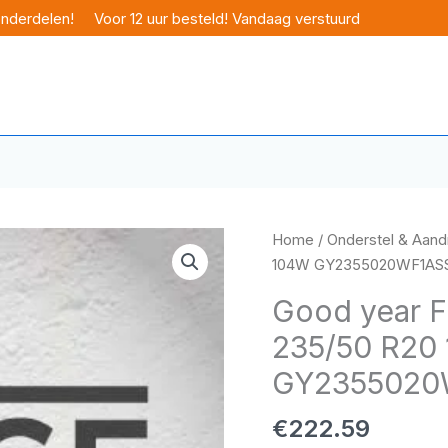
onderdelen!
Voor 12 uur besteld! Vandaag verstuurd
Home
/
Onderstel & Aandr
104W GY2355020WF1AS
Good year F1
235/50 R20
GY2355020
€
222.59