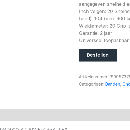
aangegeven snelheid en
Inch velgen: 20 Snelh
band): 104 (max 900 k
Wieldiameter: 20 Grip l
Garantie: 2 jaar
Universeel toepasbaar
Bestellen
Artikelnummer:
f8095737
Categorieën:
Banden
,
Ond
20 104W GY2355020WF1ASSAJLFX