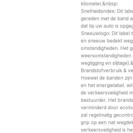
kilometer.&nbsp:
Snelheidsindex: Dit la
gereden met de band a
dat bij uw auto is opge
Sneeuwlogo: Dit label t
en sneeuw bedekt wegde
omstandigheden. Het g
weersomstandigheden kan
wegligging en slijtage).
Brandstofverbruik & vei
Hoewel de banden zijn v
en het energielabel. w
de verkeersveiligheid 
bestuurder. Het brands
verminderd door ecolo
zal regelmatig gecontr
grip op een nat wegdek 
verkeersveiligheid is h