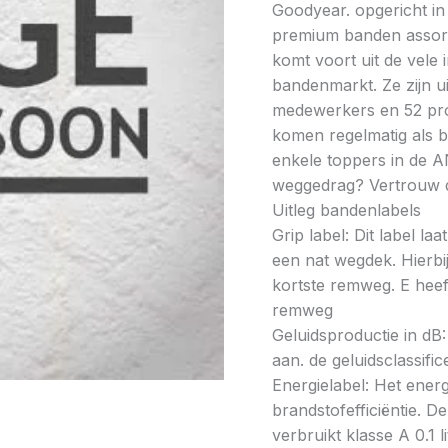
Goodyear. opgericht in
premium banden assorti
komt voort uit de vele
bandenmarkt. Ze zijn u
medewerkers en 52 prod
komen regelmatig als be
enkele toppers in de A
weggedrag? Vertrouw 
Uitleg bandenlabels
Grip label: Dit label l
een nat wegdek. Hierbij
kortste remweg. E heeft
remweg
Geluidsproductie in dB: 
aan. de geluidsclassifi
Energielabel: Het energ
brandstofefficiëntie. De
verbruikt klasse A 0.1 