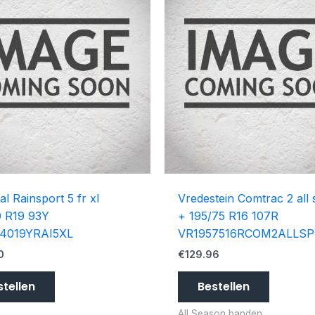
al Rainsport 5 fr xl
Vredestein Comtrac 2 all
0 R19 93Y
+ 195/75 R16 107R
4019YRAI5XL
VR1957516RCOM2ALLSP
0
€
129.96
stellen
Bestellen
All Season banden