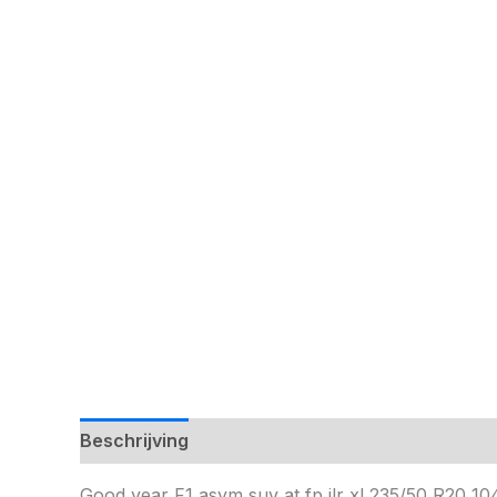
Beschrijving
Good year F1 asym suv at fp jlr xl 235/50 R