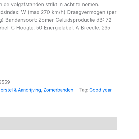
 de volgafstanden strikt in acht te nemen.
eidsindex: W (max 270 km/h) Draagvermogen (per
g) Bandensoort: Zomer Geluidsproductie dB: 72
abel: C Hoogte: 50 Energielabel: A Breedte: 235
8559
erstel & Aandrijving
,
Zomerbanden
Tag:
Good year