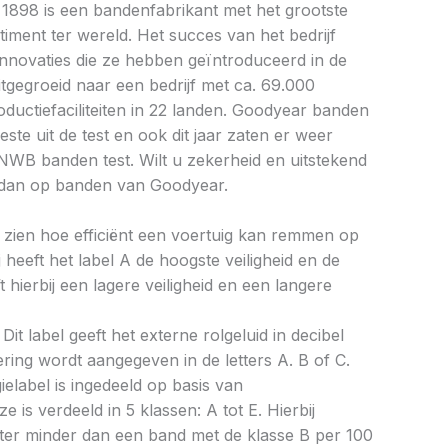
 1898 is een bandenfabrikant met het grootste
ment ter wereld. Het succes van het bedrijf
 innovaties die ze hebben geïntroduceerd in de
itgegroeid naar een bedrijf met ca. 69.000
uctiefaciliteiten in 22 landen. Goodyear banden
ste uit de test en ook dit jaar zaten er weer
NWB banden test. Wilt u zekerheid en uitstekend
dan op banden van Goodyear.
aat zien hoe efficiënt een voertuig kan remmen op
 heeft het label A de hoogste veiligheid en de
 hierbij een lagere veiligheid en een langere
Dit label geeft het externe rolgeluid in decibel
cering wordt aangegeven in de letters A. B of C.
ielabel is ingedeeld op basis van
ze is verdeeld in 5 klassen: A tot E. Hierbij
liter minder dan een band met de klasse B per 100