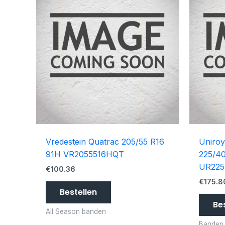
Vredestein Quatrac 205/55 R16
Uniroy
91H VR2055516HQT
225/4
UR225
€
100.36
€
175.8
Bestellen
Be
All Season banden
Banden