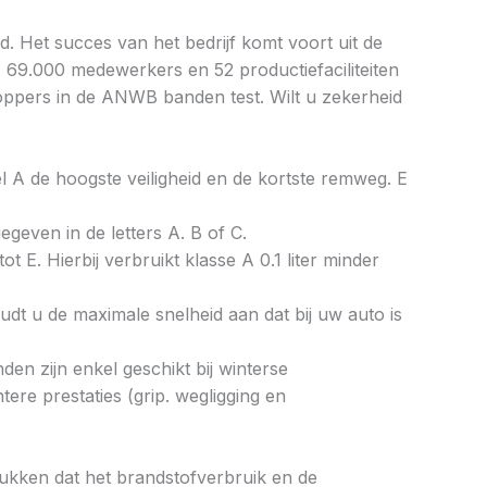
. Het succes van het bedrijf komt voort uit de
. 69.000 medewerkers en 52 productiefaciliteiten
toppers in de ANWB banden test. Wilt u zekerheid
bel A de hoogste veiligheid en de kortste remweg. E
gegeven in de letters A. B of C.
ot E. Hierbij verbruikt klasse A 0.1 liter minder
dt u de maximale snelheid aan dat bij uw auto is
en zijn enkel geschikt bij winterse
re prestaties (grip. wegligging en
drukken dat het brandstofverbruik en de