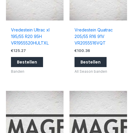
Vredestein Ultrac xl
Vredestein Quatrac
195/55 R20 95H
205/55 R16 91V
VR1955520HULTXL
VR2055516VQT
€
125.27
€
100.36
Bestellen
Bestellen
Banden
All Season banden