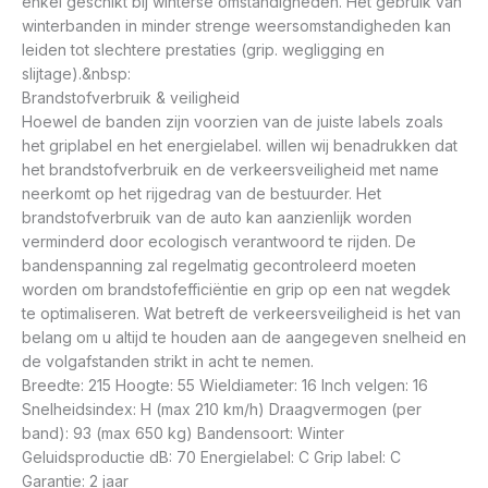
enkel geschikt bij winterse omstandigheden. Het gebruik van
winterbanden in minder strenge weersomstandigheden kan
leiden tot slechtere prestaties (grip. wegligging en
slijtage).&nbsp:
Brandstofverbruik & veiligheid
Hoewel de banden zijn voorzien van de juiste labels zoals
het griplabel en het energielabel. willen wij benadrukken dat
het brandstofverbruik en de verkeersveiligheid met name
neerkomt op het rijgedrag van de bestuurder. Het
brandstofverbruik van de auto kan aanzienlijk worden
verminderd door ecologisch verantwoord te rijden. De
bandenspanning zal regelmatig gecontroleerd moeten
worden om brandstofefficiëntie en grip op een nat wegdek
te optimaliseren. Wat betreft de verkeersveiligheid is het van
belang om u altijd te houden aan de aangegeven snelheid en
de volgafstanden strikt in acht te nemen.
Breedte: 215 Hoogte: 55 Wieldiameter: 16 Inch velgen: 16
Snelheidsindex: H (max 210 km/h) Draagvermogen (per
band): 93 (max 650 kg) Bandensoort: Winter
Geluidsproductie dB: 70 Energielabel: C Grip label: C
Garantie: 2 jaar