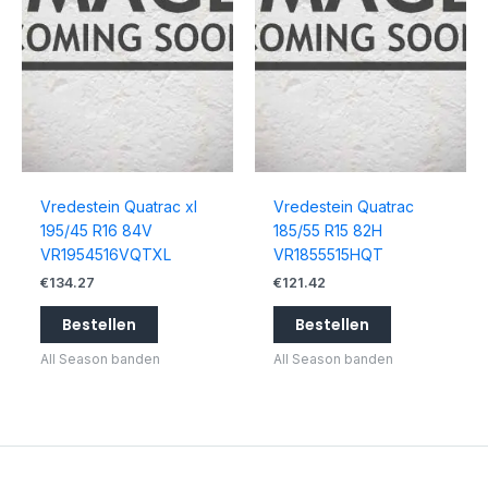
Vredestein Quatrac xl
Vredestein Quatrac
195/45 R16 84V
185/55 R15 82H
VR1954516VQTXL
VR1855515HQT
€
134.27
€
121.42
Bestellen
Bestellen
All Season banden
All Season banden