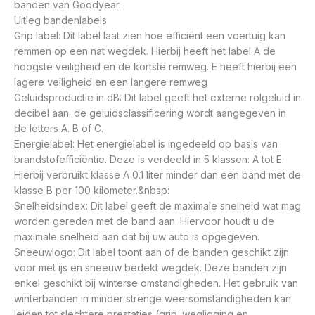
banden van Goodyear.
Uitleg bandenlabels
Grip label: Dit label laat zien hoe efficiënt een voertuig kan
remmen op een nat wegdek. Hierbij heeft het label A de
hoogste veiligheid en de kortste remweg. E heeft hierbij een
lagere veiligheid en een langere remweg
Geluidsproductie in dB: Dit label geeft het externe rolgeluid in
decibel aan. de geluidsclassificering wordt aangegeven in
de letters A. B of C.
Energielabel: Het energielabel is ingedeeld op basis van
brandstofefficiëntie. Deze is verdeeld in 5 klassen: A tot E.
Hierbij verbruikt klasse A 0.1 liter minder dan een band met de
klasse B per 100 kilometer.&nbsp:
Snelheidsindex: Dit label geeft de maximale snelheid wat mag
worden gereden met de band aan. Hiervoor houdt u de
maximale snelheid aan dat bij uw auto is opgegeven.
Sneeuwlogo: Dit label toont aan of de banden geschikt zijn
voor met ijs en sneeuw bedekt wegdek. Deze banden zijn
enkel geschikt bij winterse omstandigheden. Het gebruik van
winterbanden in minder strenge weersomstandigheden kan
leiden tot slechtere prestaties (grip. wegligging en