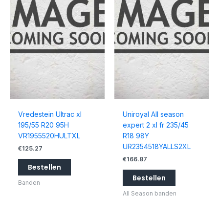
Vredestein Ultrac xl
Uniroyal All season
195/55 R20 95H
expert 2 xl fr 235/45
VR1955520HULTXL
R18 98Y
UR2354518YALLS2XL
€
125.27
€
166.87
Bestellen
Bestellen
Banden
All Season banden