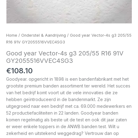
Home
/
Onderstel & Aandrijving
/ Good year Vector-4s g3 205/55
R16 91V GY2055516VVEC4SG3
Good year Vector-4s g3 205/55 R16 91V
GY2055516VVEC4SG3
€
108.10
Goodyear. opgericht in 1898 is een bandenfabrikant met het
grootste premium banden assortiment ter wereld. Het succes
van het bedrijf komt voort uit de vele innovaties die ze
hebben geïntroduceerd in de bandenmarkt. Ze zijn
uitgegroeid naar een bedrijf met ca. 69.000 medewerkers en
52 productiefaciliteiten in 22 landen. Goodyear banden
komen regelmatig als beste uit de test en ook dit jaar zaten
er weer enkele toppers in de ANWB banden test. Wilt u
zekerheid en uitstekend weggedrag? Vertrouw dan op