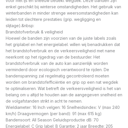
voor met ijs en sneeuw bedekt wegdek. Deze banden zijn
enkel geschikt bij winterse omstandigheden. Het gebruik van
winterbanden in minder strenge weersomstandigheden kan
leiden tot slechtere prestaties (grip. wegligging en
slijtage).&nbsp:
Brandstofverbruik & veiligheid
Hoewel de banden zijn voorzien van de juiste labels zoals
het griplabel en het energielabel. willen wij benadrukken dat
het brandstofverbruik en de verkeersveiligheid met name
neerkomt op het rijgedrag van de bestuurder. Het
brandstofverbruik van de auto kan aanzienlijk worden
verminderd door ecologisch verantwoord te rijden. De
bandenspanning zal regelmatig gecontroleerd moeten
worden om brandstofefficiëntie en grip op een nat wegdek
te optimaliseren. Wat betreft de verkeersveiligheid is het van
belang om u altijd te houden aan de aangegeven snelheid en
de volgafstanden strikt in acht te nemen.
Wieldiameter: 16 Inch velgen: 16 Snelheidsindex: V (max 240
km/h) Draagvermogen (per band): 91 (max 615 kg)
Bandensoort: All Season Geluidsproductie dB: 70
Energielabel: C Grip label: B Garantie: 2 jaar Breedte: 205