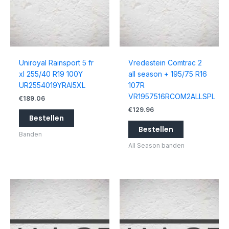
Uniroyal Rainsport 5 fr
Vredestein Comtrac 2
xl 255/40 R19 100Y
all season + 195/75 R16
UR2554019YRAI5XL
107R
VR1957516RCOM2ALLSPL
€
189.06
€
129.96
Bestellen
Bestellen
Banden
All Season banden