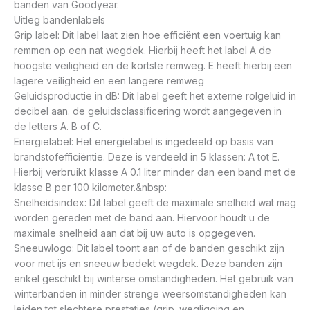
banden van Goodyear.
Uitleg bandenlabels
Grip label: Dit label laat zien hoe efficiënt een voertuig kan
remmen op een nat wegdek. Hierbij heeft het label A de
hoogste veiligheid en de kortste remweg. E heeft hierbij een
lagere veiligheid en een langere remweg
Geluidsproductie in dB: Dit label geeft het externe rolgeluid in
decibel aan. de geluidsclassificering wordt aangegeven in
de letters A. B of C.
Energielabel: Het energielabel is ingedeeld op basis van
brandstofefficiëntie. Deze is verdeeld in 5 klassen: A tot E.
Hierbij verbruikt klasse A 0.1 liter minder dan een band met de
klasse B per 100 kilometer.&nbsp:
Snelheidsindex: Dit label geeft de maximale snelheid wat mag
worden gereden met de band aan. Hiervoor houdt u de
maximale snelheid aan dat bij uw auto is opgegeven.
Sneeuwlogo: Dit label toont aan of de banden geschikt zijn
voor met ijs en sneeuw bedekt wegdek. Deze banden zijn
enkel geschikt bij winterse omstandigheden. Het gebruik van
winterbanden in minder strenge weersomstandigheden kan
leiden tot slechtere prestaties (grip. wegligging en