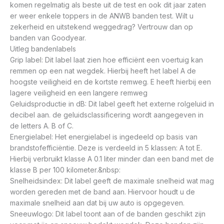
komen regelmatig als beste uit de test en ook dit jaar zaten
er weer enkele toppers in de ANWB banden test. Wilt u
zekerheid en uitstekend weggedrag? Vertrouw dan op
banden van Goodyear.
Uitleg bandenlabels
Grip label: Dit label laat zien hoe efficiënt een voertuig kan
remmen op een nat wegdek. Hierbij heeft het label A de
hoogste veiligheid en de kortste remweg. E heeft hierbij een
lagere veiligheid en een langere remweg
Geluidsproductie in dB: Dit label geeft het externe rolgeluid in
decibel aan. de geluidsclassificering wordt aangegeven in
de letters A. B of C.
Energielabel: Het energielabel is ingedeeld op basis van
brandstofefficiëntie. Deze is verdeeld in 5 klassen: A tot E.
Hierbij verbruikt klasse A 0.1 liter minder dan een band met de
klasse B per 100 kilometer.&nbsp:
Snelheidsindex: Dit label geeft de maximale snelheid wat mag
worden gereden met de band aan. Hiervoor houdt u de
maximale snelheid aan dat bij uw auto is opgegeven.
Sneeuwlogo: Dit label toont aan of de banden geschikt zijn