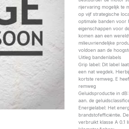
rijervaring mogelijk t
op vijf strategische lo
optimale banden voor h
eigenschappen voor de 
komen aan een wereldw
milieuvriendelijke prod
voldoen aan de hoogste
Uitleg bandenlabels
Grip label: Dit label l
een nat wegdek. Hierbij
kortste remweg. E heeft
remweg
Geluidsproductie in dB: 
aan. de geluidsclassifi
Energielabel: Het energ
brandstofefficiëntie. De
verbruikt klasse A 0.1 