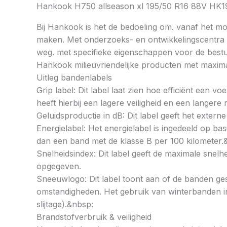
Hankook H750 allseason xl 195/50 R16 88V H
Bij Hankook is het de bedoeling om. vanaf het mom
maken. Met onderzoeks- en ontwikkelingscentra op
weg. met specifieke eigenschappen voor de bestu
Hankook milieuvriendelijke producten met maximal
Uitleg bandenlabels
Grip label: Dit label laat zien hoe efficiënt een 
heeft hierbij een lagere veiligheid en een langer
Geluidsproductie in dB: Dit label geeft het externe
Energielabel: Het energielabel is ingedeeld op basi
dan een band met de klasse B per 100 kilometer.
Snelheidsindex: Dit label geeft de maximale snel
opgegeven.
Sneeuwlogo: Dit label toont aan of de banden ges
omstandigheden. Het gebruik van winterbanden in 
slijtage).&nbsp:
Brandstofverbruik & veiligheid