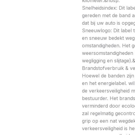
kilometer.&nbsp:
Snelheidsindex: Dit la
gereden met de band a
dat bij uw auto is opge
Sneeuwlogo: Dit label t
en sneeuw bedekt wegde
omstandigheden. Het g
weersomstandigheden kan
wegligging en slijtage).
Brandstofverbruik & vei
Hoewel de banden zijn v
en het energielabel. w
de verkeersveiligheid 
bestuurder. Het brands
verminderd door ecolo
zal regelmatig gecontr
grip op een nat wegdek 
verkeersveiligheid is h