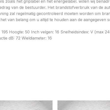
ls zoals het griplabel en het energielabel. willen wij bena
gedrag van de bestuurder. Het brandstofverbruik van de au
ning zal regelmatig gecontroleerd moeten worden om brands
is het van belang om u altijd te houden aan de aangegeven sn
e: 195 Hoogte: 50 Inch velgen: 16 Snelheidsindex: V (max
uctie dB: 72 Wieldiameter: 16