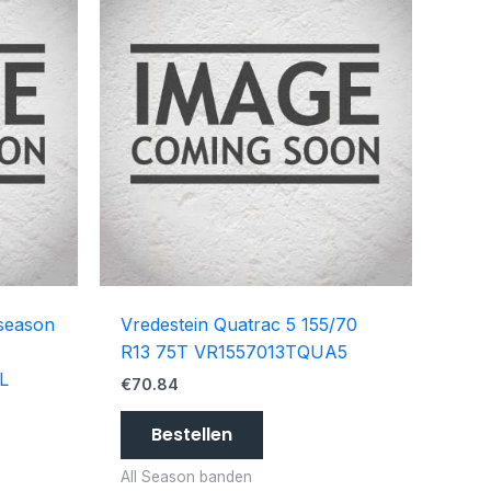
 season
Vredestein Quatrac 5 155/70
R13 75T VR1557013TQUA5
L
€
70.84
Bestellen
All Season banden