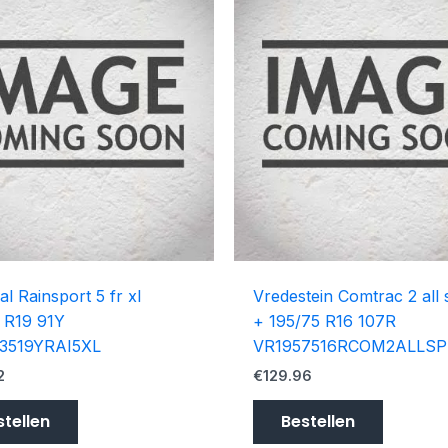
al Rainsport 5 fr xl
Vredestein Comtrac 2 all
 R19 91Y
+ 195/75 R16 107R
3519YRAI5XL
VR1957516RCOM2ALLSP
2
€
129.96
stellen
Bestellen