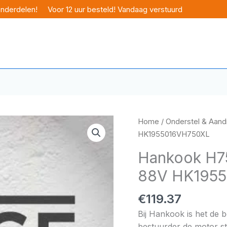
onderdelen!
Voor 12 uur besteld! Vandaag verstuurd
Home
/
Onderstel & Aandr
HK1955016VH750XL
Hankook H75
88V HK195
€
119.37
Bij Hankook is het de 
bestuurder de motor sta