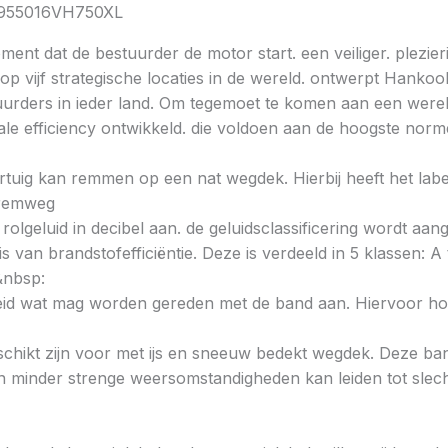
K1955016VH750XL
ent dat de bestuurder de motor start. een veiliger. plezieri
 vijf strategische locaties in de wereld. ontwerpt Hankoo
urders in ieder land. Om tegemoet te komen aan een wereld
e efficiency ontwikkeld. die voldoen aan de hoogste norme
voertuig kan remmen op een nat wegdek. Hierbij heeft het la
e remweg
 rolgeluid in decibel aan. de geluidsclassificering wordt aan
s van brandstofefficiëntie. Deze is verdeeld in 5 klassen: A t
&nbsp:
heid wat mag worden gereden met de band aan. Hiervoor hou
chikt zijn voor met ijs en sneeuw bedekt wegdek. Deze band
minder strenge weersomstandigheden kan leiden tot slechte