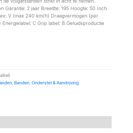
 de volgafstanden strikt in acht te nemen.
n Garantie: 2 jaar Breedte: 195 Hoogte: 50 Inch
ndex: V (max 240 km/h) Draagvermogen (per
Energielabel: C Grip label: B Geluidsproductie
a8a6
banden
,
Banden
,
Onderstel & Aandrijving