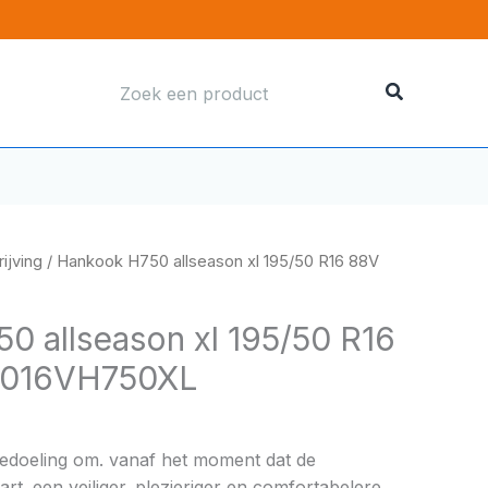
Zoeken
naar:
ijving
/ Hankook H750 allseason xl 195/50 R16 88V
0 allseason xl 195/50 R16
5016VH750XL
bedoeling om. vanaf het moment dat de
rt. een veiliger. plezieriger en comfortabelere