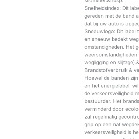
kilometer.&nbsp:
Snelheidsindex: Dit la
gereden met de band a
dat bij uw auto is opge
Sneeuwlogo: Dit label t
en sneeuw bedekt wegde
omstandigheden. Het g
weersomstandigheden kan
wegligging en slijtage).
Brandstofverbruik & vei
Hoewel de banden zijn v
en het energielabel. w
de verkeersveiligheid 
bestuurder. Het brands
verminderd door ecolo
zal regelmatig gecontr
grip op een nat wegdek 
verkeersveiligheid is h