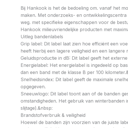
Bij Hankook is het de bedoeling om. vanaf het mom
maken. Met onderzoeks- en ontwikkelingscentra op
weg. met specifieke eigenschappen voor de bestu
Hankook milieuvriendelijke producten met maximal
Uitleg bandenlabels
Grip label: Dit label laat zien hoe efficiënt een 
heeft hierbij een lagere veiligheid en een langer
Geluidsproductie in dB: Dit label geeft het externe
Energielabel: Het energielabel is ingedeeld op basi
dan een band met de klasse B per 100 kilometer.
Snelheidsindex: Dit label geeft de maximale snel
opgegeven.
Sneeuwlogo: Dit label toont aan of de banden ges
omstandigheden. Het gebruik van winterbanden in 
slijtage).&nbsp:
Brandstofverbruik & veiligheid
Hoewel de banden zijn voorzien van de juiste labe