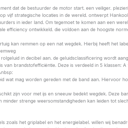
ent dat de bestuurder de motor start. een veiliger. plezieri
 vijf strategische locaties in de wereld. ontwerpt Hankoo
urders in ieder land. Om tegemoet te komen aan een wereld
e efficiency ontwikkeld. die voldoen aan de hoogste norme
voertuig kan remmen op een nat wegdek. Hierbij heeft het la
e remweg
 rolgeluid in decibel aan. de geluidsclassificering wordt aan
s van brandstofefficiëntie. Deze is verdeeld in 5 klassen: A t
&nbsp:
heid wat mag worden gereden met de band aan. Hiervoor hou
chikt zijn voor met ijs en sneeuw bedekt wegdek. Deze band
minder strenge weersomstandigheden kan leiden tot slechte
ls zoals het griplabel en het energielabel. willen wij bena