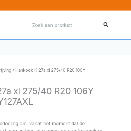
Zoeken
naar:
ijving
/ Hankook K127a xl 275/40 R20 106Y
7a xl 275/40 R20 106Y
Y127AXL
bedoeling om. vanaf het moment dat de
rt. een veiliger. plezieriger en comfortabelere