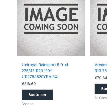
Uniroyal Rainsport 5 fr xl
Vredes
275/45 R20 110Y
R13 7
UR2754520YRAI5XL
€
70.8
€
218.69
Be
Bestellen
All Sea
Banden