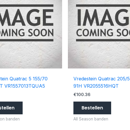
tein Quatrac 5 155/70
Vredestein Quatrac 205/
5T VR1557013TQUA5
91H VR2055516HQT
4
€
100.36
stellen
Bestellen
son banden
All Season banden