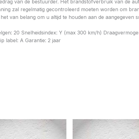
gedrag van de bestuurder. Het brandstofverbruik van de au
ning zal regelmatig gecontroleerd moeten worden om brands
is het van belang om u altijd te houden aan de aangegeven sn
velgen: 20 Snelheidsindex: Y (max 300 km/h) Draagvermoge
p label: A Garantie: 2 jaar