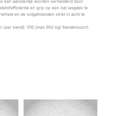
to kan aanzienlijk worden verminderd door
tofefficiëntie en grip op een nat wegdek te
elheid en de volgafstanden strikt in acht te
n (per band): 106 (max 950 kg) Bandensoort: