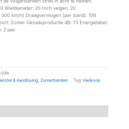
 de volgafstanden strikt in acht te nemen.
0 Wieldiameter: 20 Inch velgen: 20
x 300 km/h) Draagvermogen (per band): 106
rt: Zomer Geluidsproductie dB: 73 Energielabel:
: 2 jaar
c94b
erstel & Aandrijving
,
Zomerbanden
Tag:
Hankook