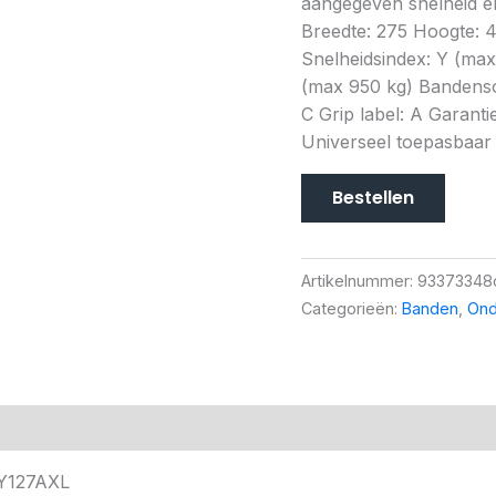
aangegeven snelheid en
Breedte: 275 Hoogte: 4
Snelheidsindex: Y (ma
(max 950 kg) Bandensoo
C Grip label: A Garantie
Universeel toepasbaar
Bestellen
Artikelnummer:
93373348
Categorieën:
Banden
,
Ond
0Y127AXL