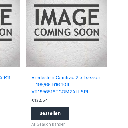
55 R16
Vredestein Comtrac 2 all season
+ 195/65 R16 104T
VR1956516TCOM2ALLSPL
€
132.64
Bestellen
All Season banden