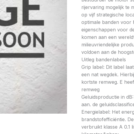
rijervaring mogelijk t
op vijf strategische lo
optimale banden voor h
eigenschappen voor de 
komen aan een wereldw
milieuvriendelijke prod
voldoen aan de hoogste
Uitleg bandenlabels
Grip label: Dit label l
een nat wegdek. Hierbij
kortste remweg. E heeft
remweg
Geluidsproductie in dB: 
aan. de geluidsclassifi
Energielabel: Het energ
brandstofefficiëntie. De
verbruikt klasse A 0.1 