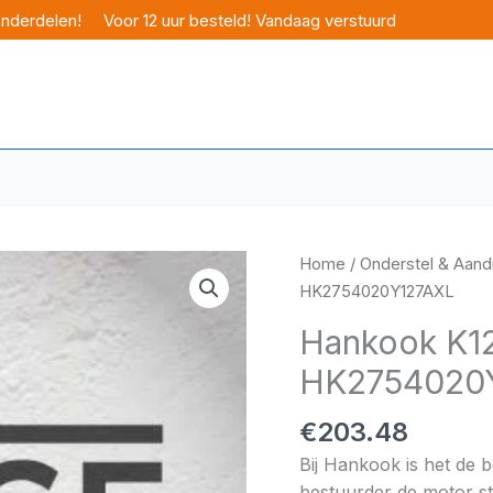
onderdelen!
Voor 12 uur besteld! Vandaag verstuurd
Home
/
Onderstel & Aandr
HK2754020Y127AXL
Hankook K12
HK2754020
€
203.48
Bij Hankook is het de 
bestuurder de motor sta